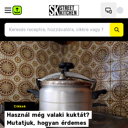
Cikkek
Használ
még
valaki
kuktát?
Mutatjuk,
hogyan
érdemes