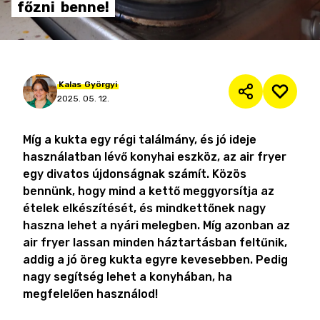
főzni
benne!
Kalas
Györgyi
2025. 05. 12.
Míg a kukta egy régi találmány, és jó ideje
használatban lévő konyhai eszköz, az air fryer
egy divatos újdonságnak számít. Közös
bennünk, hogy mind a kettő meggyorsítja az
ételek elkészítését, és mindkettőnek nagy
haszna lehet a nyári melegben. Míg azonban az
air fryer lassan minden háztartásban feltűnik,
addig a jó öreg kukta egyre kevesebben. Pedig
nagy segítség lehet a konyhában, ha
megfelelően használod!