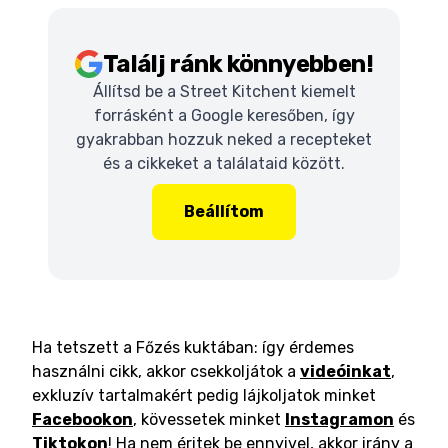
Találj ránk könnyebben!
Állítsd be a Street Kitchent kiemelt
forrásként a Google keresőben, így
gyakrabban hozzuk neked a recepteket
és a cikkeket a találataid között.
Beállítom
Ha tetszett a Főzés kuktában: így érdemes
használni cikk, akkor csekkoljátok a
videóinkat
,
exkluzív tartalmakért pedig lájkoljatok minket
Facebookon
, kövessetek minket
Instagramon
és
Tiktokon
! Ha nem éritek be ennyivel, akkor irány a