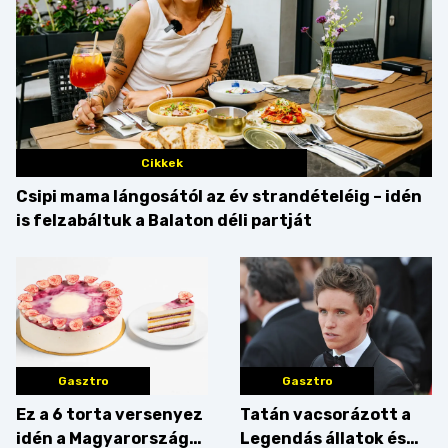
Cikkek
Csipi mama lángosától az év strandételéig – idén
is felzabáltuk a Balaton déli partját
Gasztro
Gasztro
Ez a 6 torta versenyez
Tatán vacsorázott a
idén a Magyarország
Legendás állatok és