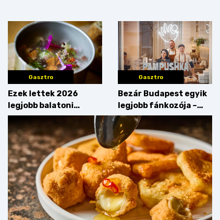
tortája címért
megfigyelésük sztárja!
Gasztro
Gasztro
Ezek lettek 2026
Bezár Budapest egyik
legjobb balatoni
legjobb fánkozója –
strandételei –
búcsúzik a Pampushka
végigkóstoltuk a
győzteseket