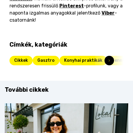
rendszeresen frissülő
Pinterest
-profilunk, vagy a
naponta izgalmas anyagokkal jelentkező
Viber
-
csatornánk!
Címkék, kategóriák
Cikkek
Gasztro
Konyhai praktikák
Fenntarth
További cikkek