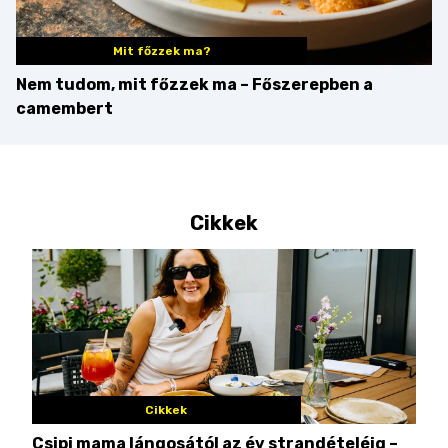
Mit főzzek ma?
Nem tudom, mit főzzek ma – Főszerepben a
camembert
Cikkek
Cikkek
Csipi mama lángosától az év strandételéig –
Ez 