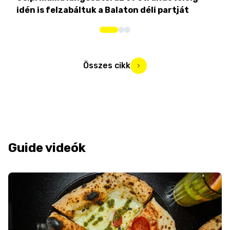
idén is felzabáltuk a Balaton déli partját
tor
Összes cikk
Guide videók