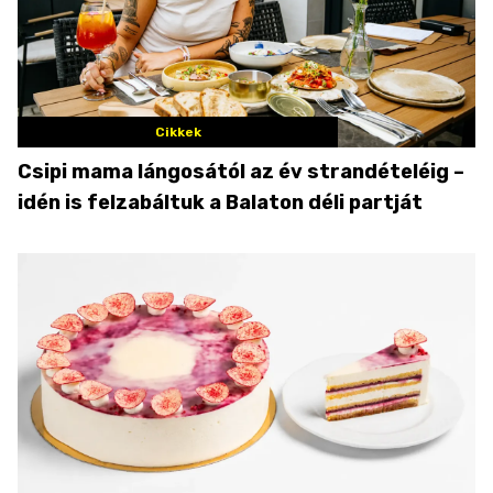
Cikkek
Csipi mama lángosától az év strandételéig –
idén is felzabáltuk a Balaton déli partját