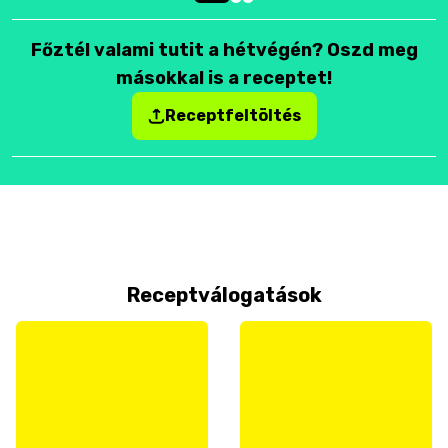
Főztél valami tutit a hétvégén? Oszd meg
másokkal is a receptet!
Receptfeltöltés
Receptválogatások