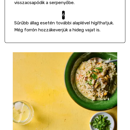
visszacsapódik a serpenyőbe.
Sűrűbb állag esetén további alaplével hígíthatjuk.
Még forrón hozzákeverjük a hideg vajat is.