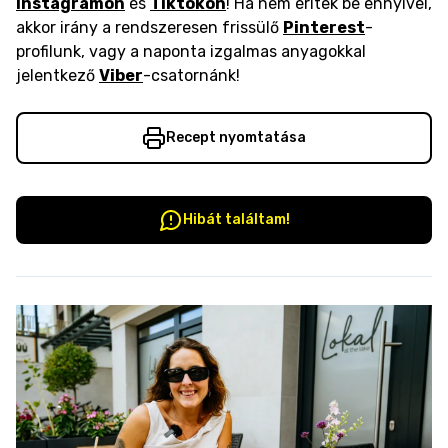
Instagramon
és
Tiktokon
! Ha nem éritek be ennyivel,
akkor irány a rendszeresen frissülő
Pinterest
-
profilunk, vagy a naponta izgalmas anyagokkal
jelentkező
Viber
-csatornánk!
Recept nyomtatása
Hibát találtam!