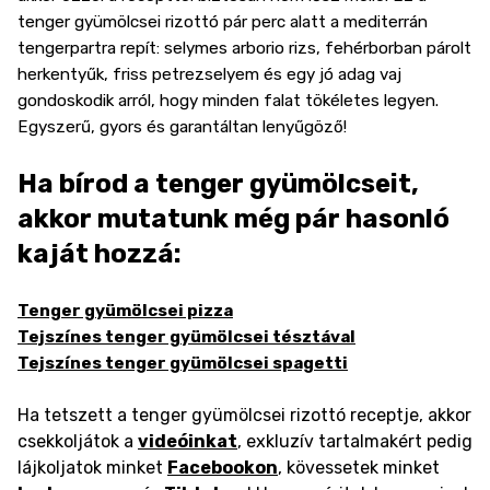
tenger gyümölcsei rizottó pár perc alatt a mediterrán
tengerpartra repít: selymes arborio rizs, fehérborban párolt
herkentyűk, friss petrezselyem és egy jó adag vaj
gondoskodik arról, hogy minden falat tökéletes legyen.
Egyszerű, gyors és garantáltan lenyűgöző!
Ha bírod a tenger gyümölcseit,
akkor mutatunk még pár hasonló
kaját hozzá:
Tenger gyümölcsei pizza
Tejszínes tenger gyümölcsei tésztával
Tejszínes tenger gyümölcsei spagetti
Ha tetszett a tenger gyümölcsei rizottó receptje, akkor
csekkoljátok a
videóinkat
, exkluzív tartalmakért pedig
lájkoljatok minket
Facebookon
, kövessetek minket