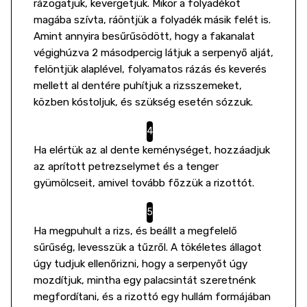
rázogatjuk, kevergetjük. Mikor a folyadékot
magába szívta, ráöntjük a folyadék másik felét is.
Amint annyira besűrűsödött, hogy a fakanalat
végighúzva 2 másodpercig látjuk a serpenyő alját,
felöntjük alaplével, folyamatos rázás és keverés
mellett al dentére puhítjuk a rizsszemeket,
közben kóstoljuk, és szükség esetén sózzuk.
Ha elértük az al dente keménységet, hozzáadjuk
az aprított petrezselymet és a tenger
gyümölcseit, amivel tovább főzzük a rizottót.
Ha megpuhult a rizs, és beállt a megfelelő
sűrűség, levesszük a tűzről. A tökéletes állagot
úgy tudjuk ellenőrizni, hogy a serpenyőt úgy
mozdítjuk, mintha egy palacsintát szeretnénk
megfordítani, és a rizottó egy hullám formájában