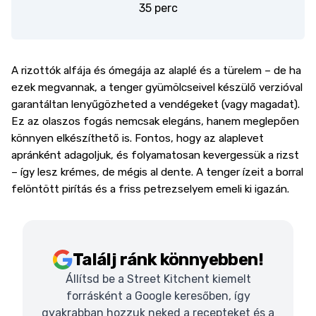
35 perc
A rizottók alfája és ómegája az alaplé és a türelem – de ha
ezek megvannak, a tenger gyümölcseivel készülő verzióval
garantáltan lenyűgözheted a vendégeket (vagy magadat).
Ez az olaszos fogás nemcsak elegáns, hanem meglepően
könnyen elkészíthető is. Fontos, hogy az alaplevet
apránként adagoljuk, és folyamatosan kevergessük a rizst
– így lesz krémes, de mégis al dente. A tenger ízeit a borral
felöntött pirítás és a friss petrezselyem emeli ki igazán.
Találj ránk könnyebben!
Állítsd be a Street Kitchent kiemelt
forrásként a Google keresőben, így
gyakrabban hozzuk neked a recepteket és a