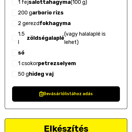
1
fej
salottahagyma
(
100 g
)
200
g
arborio rizs
2
gerezd
fokhagyma
1.5
(
vagy halalaplé is
zöldségalaplé
l
lehet
)
só
1
csokor
petrezselyem
50
g
hideg vaj
Bevásárlólistához adás
Elkészítés