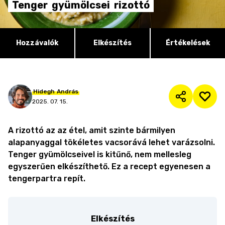
Tenger
gyümölcsei
rizottó
Hozzávalók
Elkészítés
Értékelések
Hidegh
András
2025. 07. 15.
A rizottó az az étel, amit szinte bármilyen
alapanyaggal tökéletes vacsorává lehet varázsolni.
Tenger gyümölcseivel is kitűnő, nem mellesleg
egyszerűen elkészíthető. Ez a recept egyenesen a
tengerpartra repít.
Elkészítés