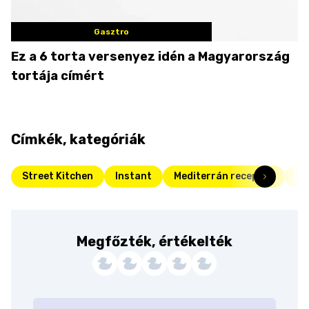
Gasztro
Ez a 6 torta versenyez idén a Magyarország
tortája címért
Címkék, kategóriák
Street Kitchen
Instant
Mediterrán receptek
Ol
Megfőzték, értékelték