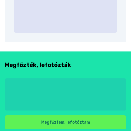
Megfőzték, lefotózták
Megfőztem, lefotóztam