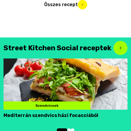
Összes recept
Street Kitchen Social receptek
Szendvicsek
Mediterrán szendvics házi focacciából
F