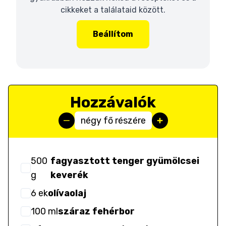
cikkeket a találataid között.
Beállítom
Hozzávalók
négy fő részére
500
fagyasztott tenger gyümölcsei
g
keverék
6
ek
olívaolaj
100
ml
száraz fehérbor