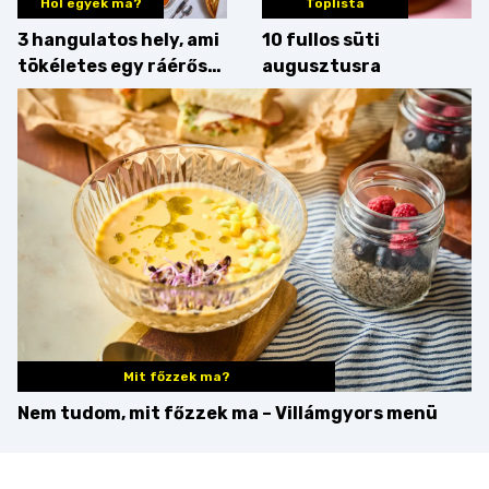
Hol egyek ma?
Toplista
3 hangulatos hely, ami
10 fullos süti
tökéletes egy ráérős
augusztusra
hétvégi ebédhez
Mit főzzek ma?
Nem tudom, mit főzzek ma – Villámgyors menü