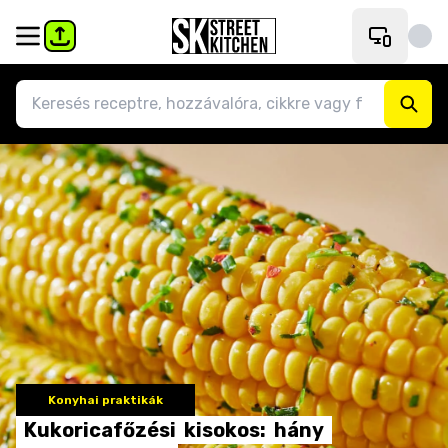
Konyhai praktikák
Kukoricafőzési
kisokos:
hány