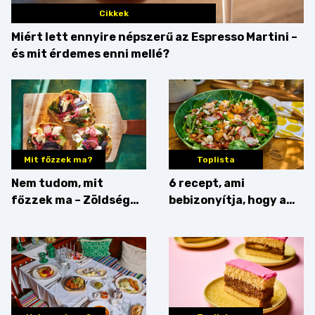
Cikkek
Miért lett ennyire népszerű az Espresso Martini –
és mit érdemes enni mellé?
Mit főzzek ma?
Toplista
Nem tudom, mit
6 recept, ami
főzzek ma – Zöldség
bebizonyítja, hogy a
minden mennyiségben
barack húsok mellé is
zseniális