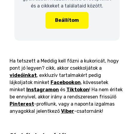
és a cikkeket a találataid között.
Beállítom
Ha tetszett a Meddig kell főzni a kukoricát, hogy
pont jó legyen? cikk, akkor csekkoljátok a
videóinkat
, exkluzív tartalmakért pedig
lájkoljatok minket
Facebookon
, kövessetek
minket
Instagramon
és
Tiktokon
! Ha nem éritek
be ennyivel, akkor irány a rendszeresen frissülő
Pinterest
-profilunk, vagy a naponta izgalmas
anyagokkal jelentkező
Viber
-csatornánk!