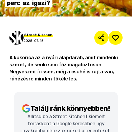
perc
az
igazi?
Street
Kitchen
2025. 07. 15.
A kukorica az a nyári alapdarab, amit mindenki
szeret, de senki sem főz magabiztosan.
Megveszed frissen, még a csuhé is rajta van,
ránézésre minden tökéletes.
Találj ránk könnyebben!
Állítsd be a Street Kitchent kiemelt
forrásként a Google keresőben, így
gyakrabban hozzuk neked a recepteket