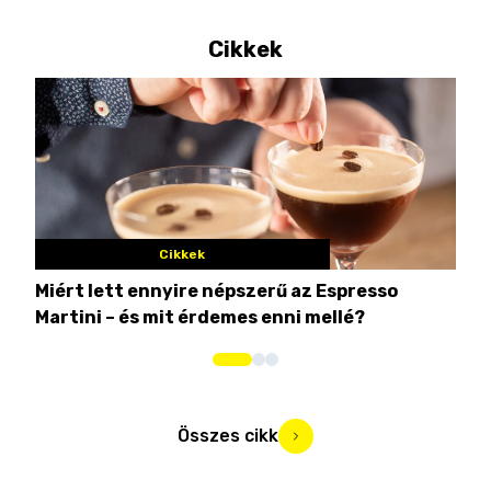
Cikkek
Cikkek
Miért lett ennyire népszerű az Espresso
Nem
Martini – és mit érdemes enni mellé?
men
Összes cikk