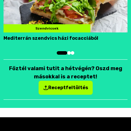
Szendvicsek
Mediterrán szendvics házi focacciából
F
Főztél valami tutit a hétvégén? Oszd meg
másokkal is a receptet!
Receptfeltöltés