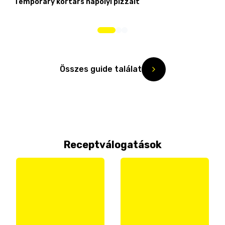
Temporary kortárs nápolyi pizzáit
Összes guide találat
Receptválogatások