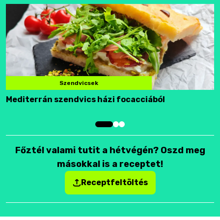
Szendvicsek
Mediterrán szendvics házi focacciából
F
Főztél valami tutit a hétvégén? Oszd meg
másokkal is a receptet!
Receptfeltöltés