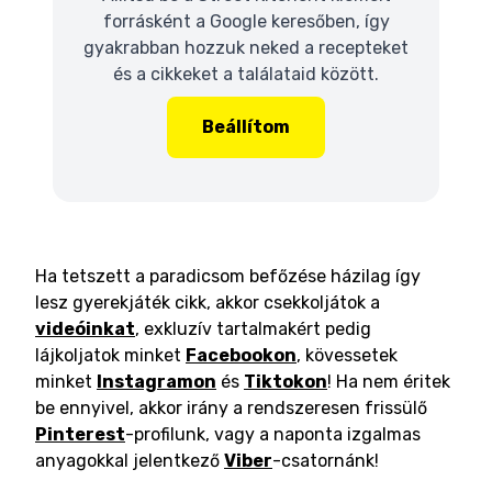
forrásként a Google keresőben, így
gyakrabban hozzuk neked a recepteket
és a cikkeket a találataid között.
Beállítom
Ha tetszett a paradicsom befőzése házilag így
lesz gyerekjáték cikk, akkor csekkoljátok a
videóinkat
, exkluzív tartalmakért pedig
lájkoljatok minket
Facebookon
, kövessetek
minket
Instagramon
és
Tiktokon
! Ha nem éritek
be ennyivel, akkor irány a rendszeresen frissülő
Pinterest
-profilunk, vagy a naponta izgalmas
anyagokkal jelentkező
Viber
-csatornánk!