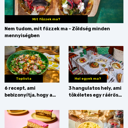
Mit főzzek ma?
Nem tudom, mit főzzek ma – Zöldség minden
mennyiségben
Toplista
Hol egyek ma?
6 recept, ami
3 hangulatos hely, ami
bebizonyítja, hogy a
tökéletes egy ráérős
barack húsok mellé is
hétvégi ebédhez
zseniális