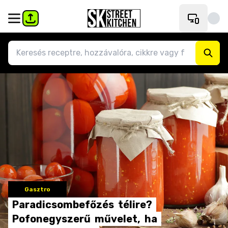
Gasztro
Paradicsombefőzés
télire?
Pofonegyszerű
művelet,
ha