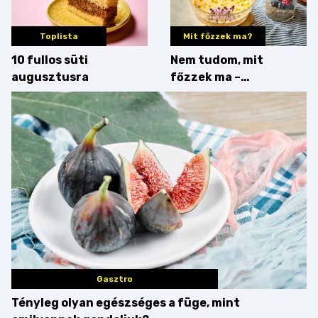
Toplista
Mit főzzek ma?
10 fullos süti
Nem tudom, mit
augusztusra
főzzek ma –
Villámgyors menü
Gasztro
Tényleg olyan egészséges a füge, mint