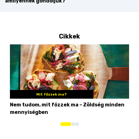
amilyennek gondoljuk?
Cikkek
Mit főzzek ma?
Nem tudom, mit főzzek ma – Zöldség minden
6 r
mennyiségben
hús