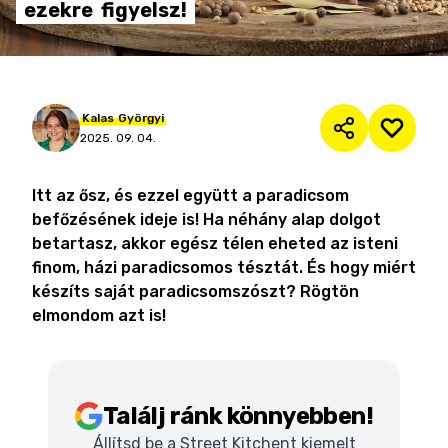
ezekre
figyelsz!
Kalas
Györgyi
2025. 09. 04.
Itt az ősz, és ezzel együtt a paradicsom
befőzésének ideje is! Ha néhány alap dolgot
betartasz, akkor egész télen eheted az isteni
finom, házi paradicsomos tésztát. És hogy miért
készíts saját paradicsomszószt? Rögtön
elmondom azt is!
Találj ránk könnyebben!
Állítsd be a Street Kitchent kiemelt