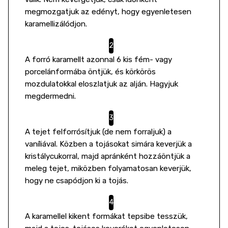
megmozgatjuk az edényt, hogy egyenletesen
karamellizálódjon.
A forró karamellt azonnal 6 kis fém- vagy
porcelánformába öntjük, és körkörös
mozdulatokkal eloszlatjuk az alján. Hagyjuk
megdermedni.
A tejet felforrósítjuk (de nem forraljuk) a
vaníliával. Közben a tojásokat simára keverjük a
kristálycukorral, majd apránként hozzáöntjük a
meleg tejet, miközben folyamatosan keverjük,
hogy ne csapódjon ki a tojás.
A karamellel kikent formákat tepsibe tesszük,