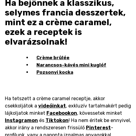
Ha bejönnek a klasszikus,
selymes francia desszertek,
mint ez a crème caramel,
ezek a receptek is
elvarázsolnak!
Crème brûlée
Narancsos-kávés mini kuglóf
Pozsonyi kocka
Ha tetszett a crème caramel receptje, akkor
csekkoljátok a
videóinkat
, exkluzív tartalmakért pedig
lájkoljatok minket
Facebookon
, kövessetek minket
Instagramon
és
Tiktokon
! Ha nem éritek be ennyivel,
akkor irány a rendszeresen frissülő
Pinterest
-
profilunk, vagy a naponta izgalmas anyagokkal