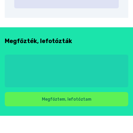
Megfőzték, lefotózták
Megfőztem, lefotóztam