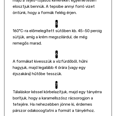
majd a tejes-tojásos keveréket egyenletesen
elosztjuk bennük. A tepsibe annyi forró vizet
öntünk, hogy a formák feléig érjen.
160°C-ra előmelegített sütőben kb. 45–50 percig
sütjük, amíg a krém megszilárdul, de még
remegős marad.
A formákat kivesszük a vízfürdőből, hűlni
hagyjuk, majd legalább 4 órára (vagy egy
éjszakára) hűtőbe tesszük.
Tálaláskor késsel körbelazítjuk, majd egy tányérra
borítjuk, hogy a karamellszósz rácsorogjon a
tetejére. Ha nehezebben jönne ki, érdemes
párszor odakocogtatni a formát a tányérhoz.