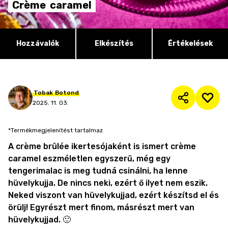
Crème
caramel
Hozzávalók
Elkészítés
Értékelések
Tobak
Botond
2025. 11. 03.
*Termékmegjelenítést tartalmaz
A crème brûlée ikertesójaként is ismert crème
caramel eszméletlen egyszerű, még egy
tengerimalac is meg tudná csinálni, ha lenne
hüvelykujja. De nincs neki, ezért ő ilyet nem eszik.
Neked viszont van hüvelykujjad, ezért készítsd el és
örülj! Egyrészt mert finom, másrészt mert van
hüvelykujjad. 🙂