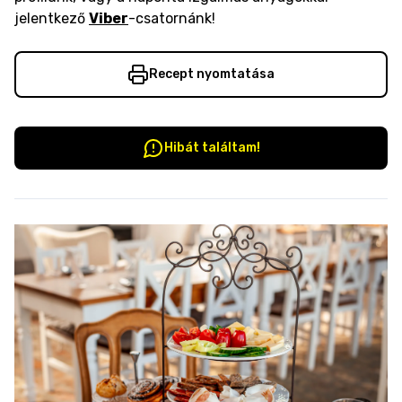
jelentkező
Viber
-csatornánk!
Recept nyomtatása
Hibát találtam!