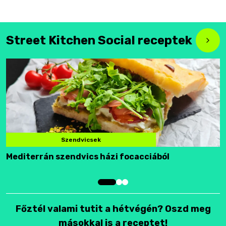
Street Kitchen Social receptek
Szendvicsek
Mediterrán szendvics házi focacciából
F
Főztél valami tutit a hétvégén? Oszd meg
másokkal is a receptet!