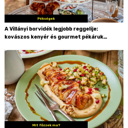
Pékségek
A Villányi borvidék legjobb reggelije:
kovászos kenyér és gourmet pékáruk
Palkonyán
Mit főzzek ma?