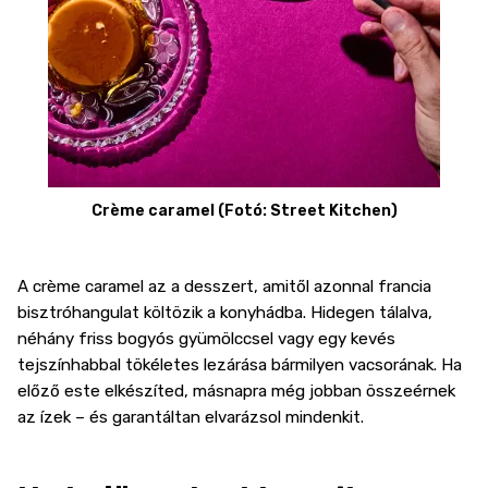
Crème caramel (Fotó: Street Kitchen)
A crème caramel az a desszert, amitől azonnal francia
bisztróhangulat költözik a konyhádba. Hidegen tálalva,
néhány friss bogyós gyümölccsel vagy egy kevés
tejszínhabbal tökéletes lezárása bármilyen vacsorának. Ha
előző este elkészíted, másnapra még jobban összeérnek
az ízek – és garantáltan elvarázsol mindenkit.