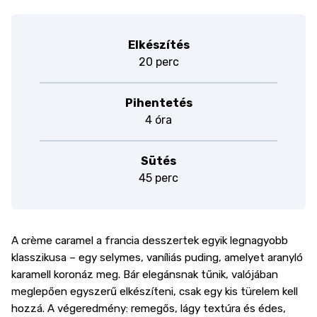
Elkészítés
20 perc
Pihentetés
4 óra
Sütés
45 perc
A crème caramel a francia desszertek egyik legnagyobb
klasszikusa – egy selymes, vaníliás puding, amelyet aranyló
karamell koronáz meg. Bár elegánsnak tűnik, valójában
meglepően egyszerű elkészíteni, csak egy kis türelem kell
hozzá. A végeredmény: remegős, lágy textúra és édes,