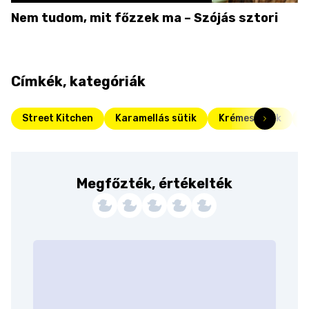
Nem tudom, mit főzzek ma – Szójás sztori
Címkék, kategóriák
Street Kitchen
Karamellás sütik
Krémes sütik
F
Megfőzték, értékelték