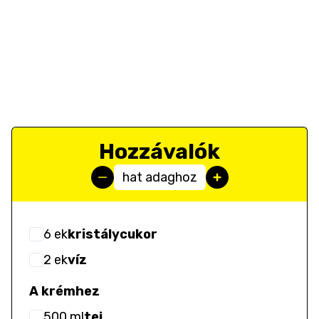
Hozzávalók
hat adaghoz
6
ek
kristálycukor
2
ek
víz
A krémhez
500
ml
tej