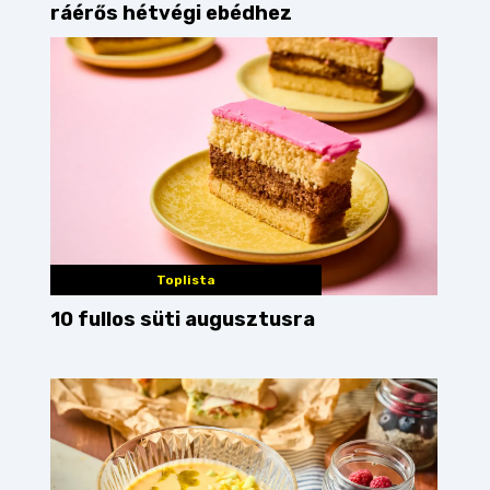
ráérős hétvégi ebédhez
Toplista
10 fullos süti augusztusra
r
mexikói
kovászos kenyér