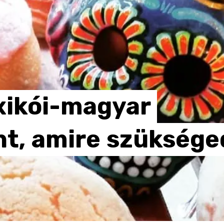
ikói-magyar
t,
amire
szüksége