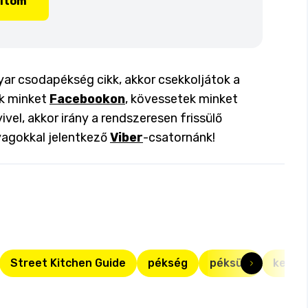
lítom
ar csodapékség cikk, akkor csekkoljátok a
ok minket
Facebookon
, kövessetek minket
ivel, akkor irány a rendszeresen frissülő
yagokkal jelentkező
Viber
-csatornánk!
Street Kitchen Guide
pékség
péksüti
kenyé