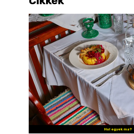
Cikkek
Hol egyek ma?