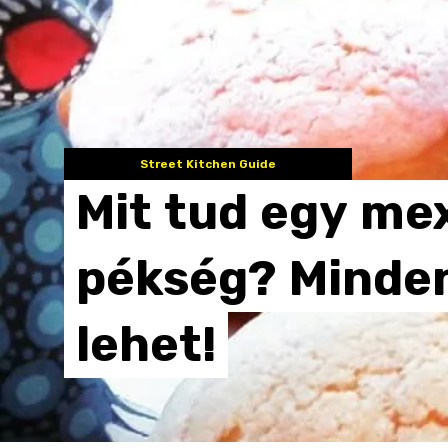
Street Kitchen Guide
Mit
tud
egy
mex
pékség?
Minden
lehet!