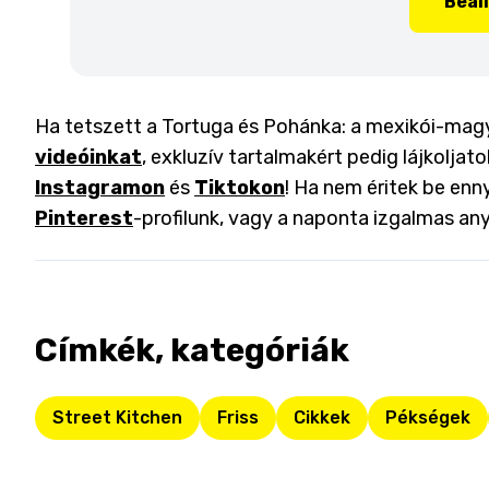
Beál
Ha tetszett a Tortuga és Pohánka: a mexikói-magy
videóinkat
, exkluzív tartalmakért pedig lájkoljat
Instagramon
és
Tiktokon
! Ha nem éritek be enny
Pinterest
-profilunk, vagy a naponta izgalmas an
Címkék, kategóriák
Street Kitchen
Friss
Cikkek
Pékségek