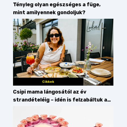
Tényleg olyan egészséges a füge,
mint amilyennek gondoljuk?
Cikkek
Csipi mama lángosától az év
strandételéig – idén is felzabáltuk a
Balaton déli partját