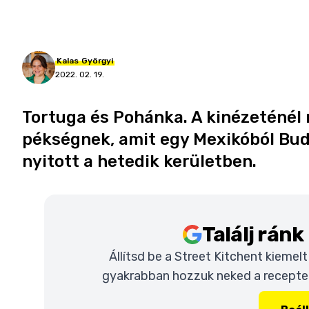
Kalas
Györgyi
2022. 02. 19.
Tortuga és Pohánka. A kinézeténél
pékségnek, amit egy Mexikóból Buda
nyitott a hetedik kerületben.
Találj rán
Állítsd be a Street Kitchent kiemel
gyakrabban hozzuk neked a recepteke