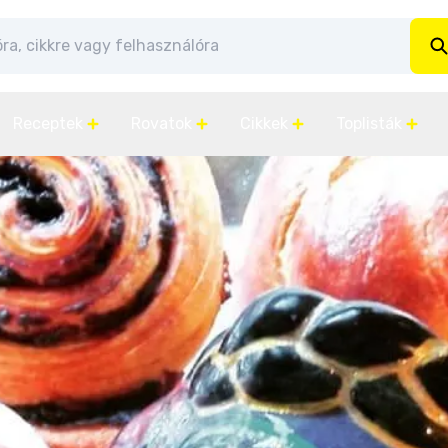
Receptek
Rovatok
Cikkek
Toplisták