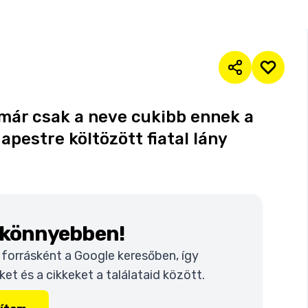
 már csak a neve cukibb ennek a
pestre költözött fiatal lány
k könnyebben!
t forrásként a Google keresőben, így
t és a cikkeket a találataid között.