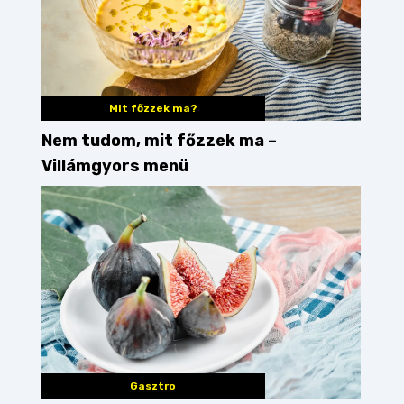
Mit főzzek ma?
Nem tudom, mit főzzek ma –
Villámgyors menü
Gasztro