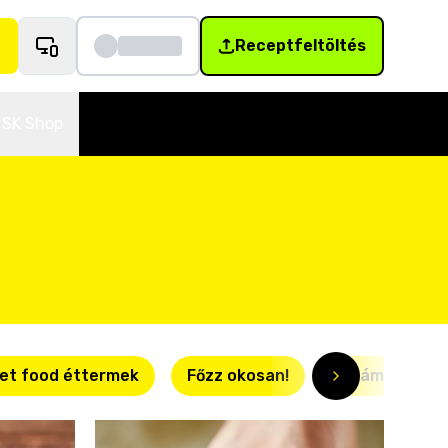
Receptfeltöltés
SK Shop
et food éttermek
Főzz okosan!
Villámgyors r