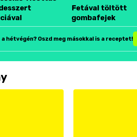
desszert
Fetával töltött
ciával
gombafejek
t a hétvégén? Oszd meg másokkal is a receptet!
ny