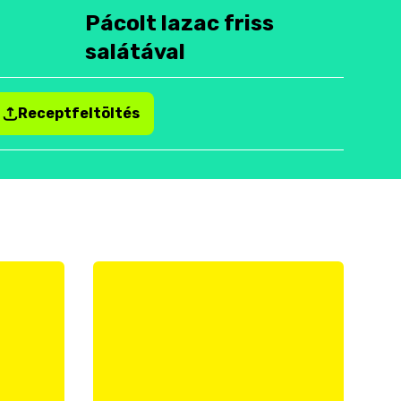
Pácolt lazac friss
salátával
Receptfeltöltés