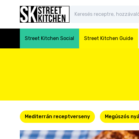
Street Kitchen Social
Street Kitchen Guide
Mediterrán receptverseny
Megúszós nyá