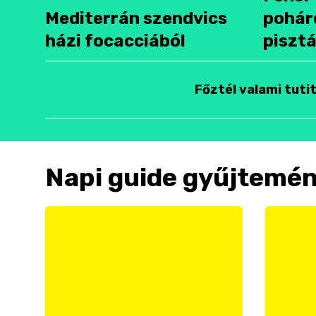
Mediterrán szendvics
pohár
házi focacciából
pisztá
Főztél valami tuti
Napi guide gyűjtemé