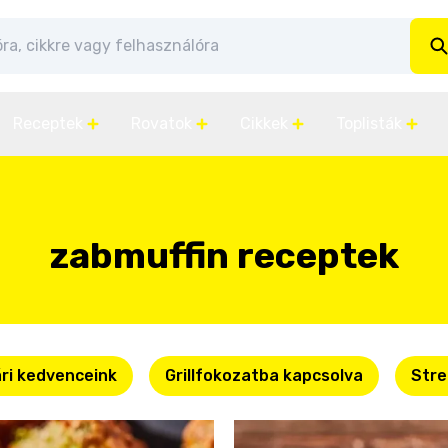
Receptek
Rovatok
Cikkek
Toplisták
zabmuffin receptek
ri kedvenceink
Grillfokozatba kapcsolva
Stre