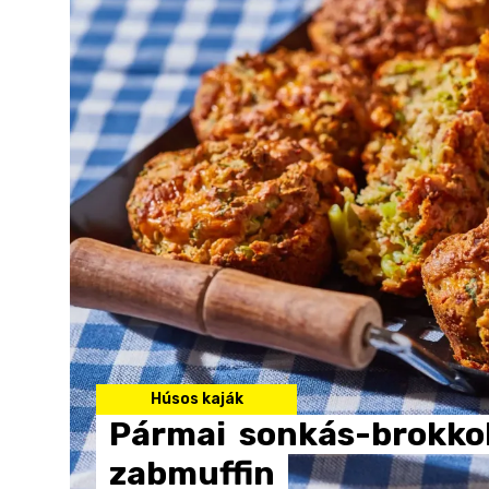
Húsos kaják
Pármai
sonkás-brokkol
zabmuffin