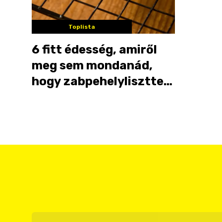
Toplista
6 fitt édesség, amiről
meg sem mondanád,
hogy zabpehelyliszttel
készült