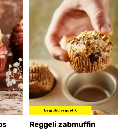
Legjobb reggelik
os
Reggeli zabmuffin