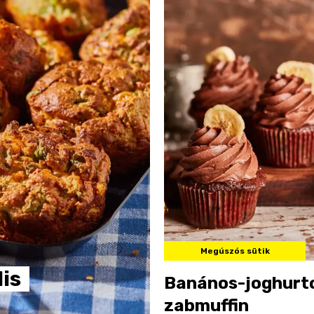
Megúszós sütik
is
Banános-joghurt
zabmuffin