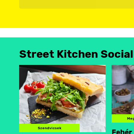
Street Kitchen Socia
Meg
Szendvicsek
Fehér 