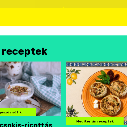
l receptek
úszós sütik
Mediterrán receptek
csokis-ricottás