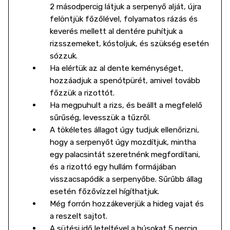
2 másodpercig látjuk a serpenyő alját, újra
felöntjük főzőlével, folyamatos rázás és
keverés mellett al dentére puhítjuk a
rizsszemeket, kóstoljuk, és szükség esetén
sózzuk.
Ha elértük az al dente keménységet,
hozzáadjuk a spenótpürét, amivel tovább
főzzük a rizottót.
Ha megpuhult a rizs, és beállt a megfelelő
sűrűség, levesszük a tűzről.
A tökéletes állagot úgy tudjuk ellenőrizni,
hogy a serpenyőt úgy mozdítjuk, mintha
egy palacsintát szeretnénk megfordítani,
és a rizottó egy hullám formájában
visszacsapódik a serpenyőbe. Sűrűbb állag
esetén főzővízzel hígíthatjuk.
Még forrón hozzákeverjük a hideg vajat és
a reszelt sajtot.
A sütési idő leteltével a húsokat 5 percig