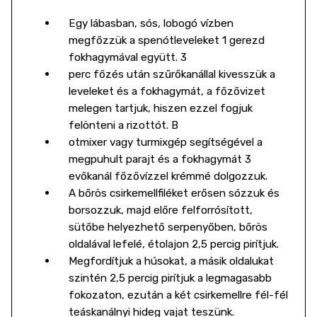
Egy lábasban, sós, lobogó vízben
megfőzzük a spenótleveleket 1 gerezd
fokhagymával együtt. 3
perc főzés után szűrőkanállal kivesszük a
leveleket és a fokhagymát, a főzővizet
melegen tartjuk, hiszen ezzel fogjuk
felönteni a rizottót. B
otmixer vagy turmixgép segítségével a
megpuhult parajt és a fokhagymát 3
evőkanál főzővízzel krémmé dolgozzuk.
A bőrös csirkemellfiléket erősen sózzuk és
borsozzuk, majd előre felforrósított,
sütőbe helyezhető serpenyőben, bőrös
oldalával lefelé, étolajon 2,5 percig pirítjuk.
Megfordítjuk a húsokat, a másik oldalukat
szintén 2,5 percig pirítjuk a legmagasabb
fokozaton, ezután a két csirkemellre fél-fél
teáskanálnyi hideg vajat teszünk.