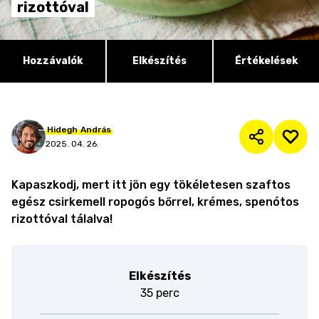
rizottóval
Hozzávalók
Elkészítés
Értékelések
Hidegh
András
2025. 04. 26.
Kapaszkodj, mert itt jön egy tökéletesen szaftos
egész csirkemell ropogós bőrrel, krémes, spenótos
rizottóval tálalva!
Elkészítés
35 perc