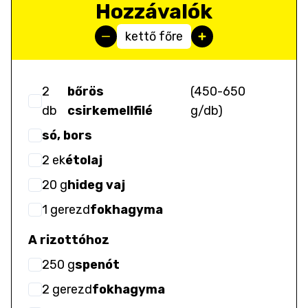
Hozzávalók
kettő főre
2
bőrös
(
450-650
db
csirkemellfilé
g/db
)
só, bors
2
ek
étolaj
20
g
hideg vaj
1
gerezd
fokhagyma
A rizottóhoz
250
g
spenót
2
gerezd
fokhagyma