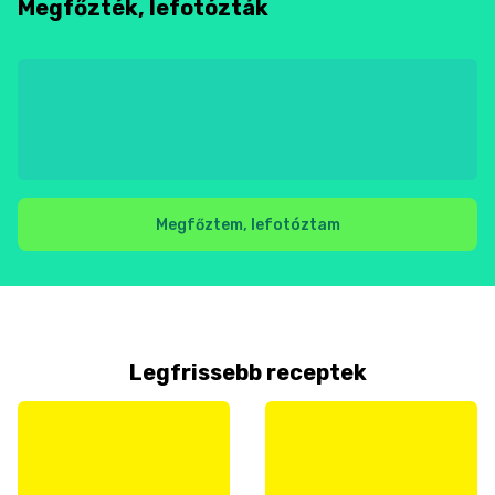
Megfőzték, lefotózták
Megfőztem, lefotóztam
Legfrissebb receptek