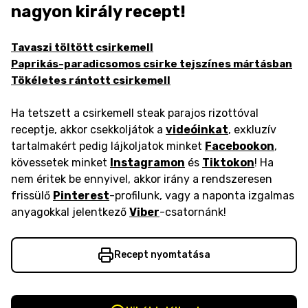
nagyon király recept!
Tavaszi töltött csirkemell
Paprikás-paradicsomos csirke tejszínes mártásban
Tökéletes rántott csirkemell
Ha tetszett a csirkemell steak parajos rizottóval
receptje, akkor csekkoljátok a
videóinkat
, exkluzív
tartalmakért pedig lájkoljatok minket
Facebookon
,
kövessetek minket
Instagramon
és
Tiktokon
! Ha
nem éritek be ennyivel, akkor irány a rendszeresen
frissülő
Pinterest
-profilunk, vagy a naponta izgalmas
anyagokkal jelentkező
Viber
-csatornánk!
Recept nyomtatása