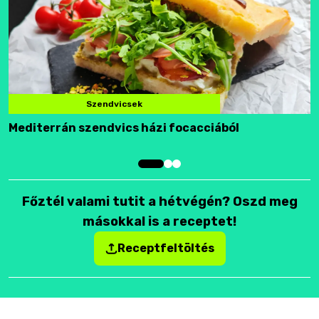
Szendvicsek
Mediterrán szendvics házi focacciából
F
Főztél valami tutit a hétvégén? Oszd meg
másokkal is a receptet!
Receptfeltöltés