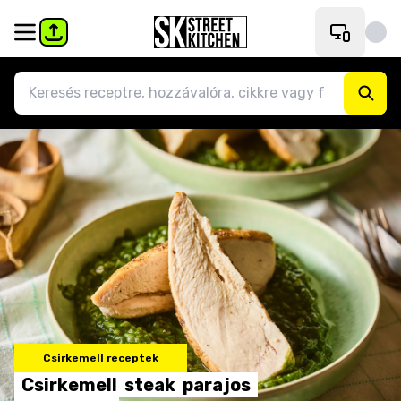
Csirkemell receptek
Csirkemell
steak
parajos