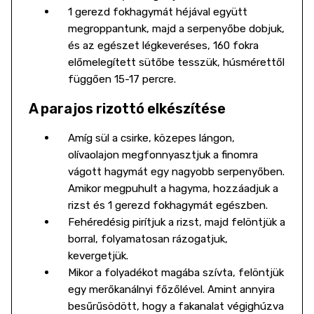
1 gerezd fokhagymát héjával együtt
megroppantunk, majd a serpenyőbe dobjuk,
és az egészet légkeveréses, 160 fokra
előmelegített sütőbe tesszük, húsmérettől
függően 15-17 percre.
A parajos rizottó elkészítése
Amíg sül a csirke, közepes lángon,
olívaolajon megfonnyasztjuk a finomra
vágott hagymát egy nagyobb serpenyőben.
Amikor megpuhult a hagyma, hozzáadjuk a
rizst és 1 gerezd fokhagymát egészben.
Fehéredésig pirítjuk a rizst, majd felöntjük a
borral, folyamatosan rázogatjuk,
kevergetjük.
Mikor a folyadékot magába szívta, felöntjük
egy merőkanálnyi főzőlével. Amint annyira
besűrűsödött, hogy a fakanalat végighúzva