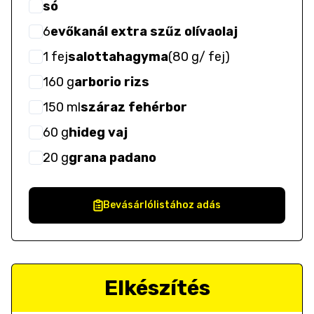
só
6
evőkanál extra szűz olívaolaj
1
fej
salottahagyma
(
80 g/ fej
)
160
g
arborio rizs
150
ml
száraz fehérbor
60
g
hideg vaj
20
g
grana padano
Bevásárlólistához adás
Elkészítés