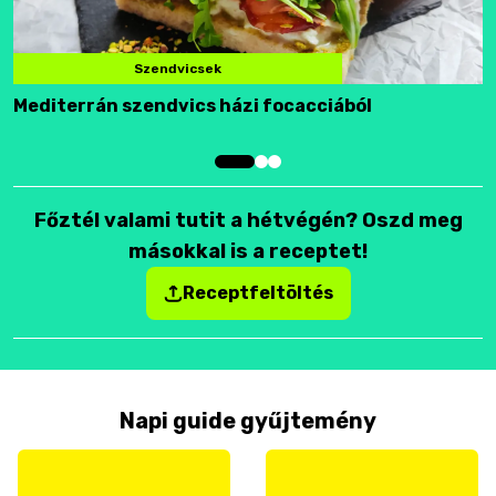
Szendvicsek
Mediterrán szendvics házi focacciából
F
Főztél valami tutit a hétvégén? Oszd meg
másokkal is a receptet!
Receptfeltöltés
Napi guide gyűjtemény