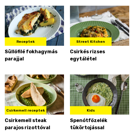
csirkével
Receptek
Street Kitchen
Süllőfilé fokhagymás
Csirkés rizses
parajjal
egytálétel
Csirkemell receptek
Kids
Csirkemell steak
Spenótfőzelék
parajos rizottóval
tükörtojással