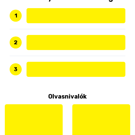
1
2
3
Olvasnivalók