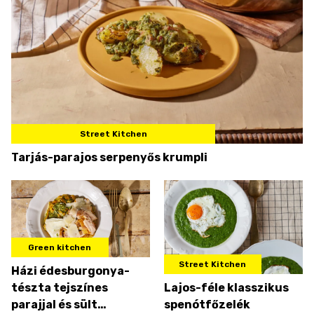
Street Kitchen
Tarjás-parajos serpenyős krumpli
Green kitchen
Street Kitchen
Házi édesburgonya-
tészta tejszínes
Lajos-féle klasszikus
parajjal és sült
spenótfőzelék