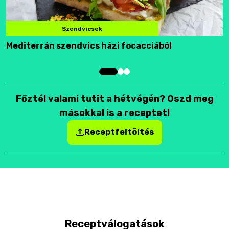
Szendvicsek
Mediterrán szendvics házi focacciából
F
Főztél valami tutit a hétvégén? Oszd meg
másokkal is a receptet!
Receptfeltöltés
Receptválogatások