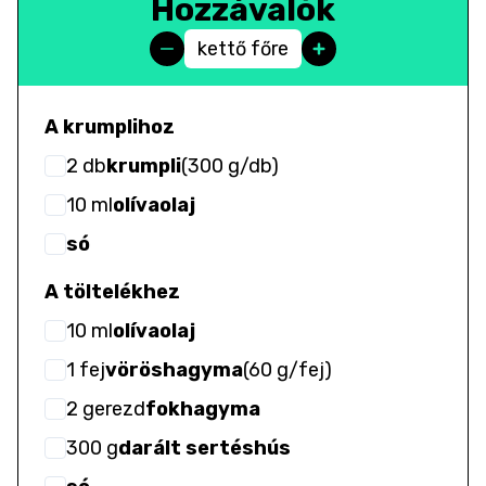
Hozzávalók
kettő főre
A krumplihoz
2
db
krumpli
(
300 g/db
)
10
ml
olívaolaj
só
A töltelékhez
10
ml
olívaolaj
1
fej
vöröshagyma
(
60 g/fej
)
2
gerezd
fokhagyma
300
g
darált sertéshús