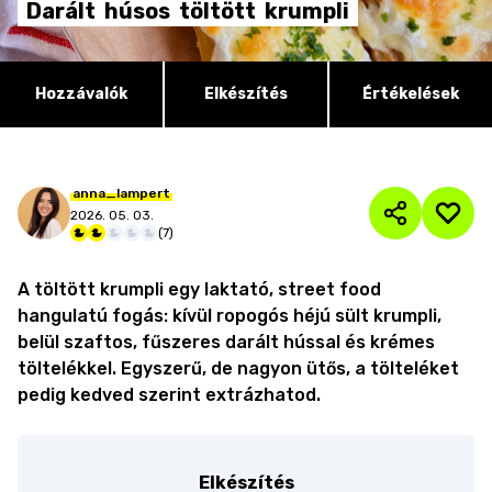
Darált
húsos
töltött
krumpli
Hozzávalók
Elkészítés
Értékelések
anna_lampert
2026. 05. 03.
(
7
)
A töltött krumpli egy laktató, street food
hangulatú fogás: kívül ropogós héjú sült krumpli,
belül szaftos, fűszeres darált hússal és krémes
töltelékkel. Egyszerű, de nagyon ütős, a tölteléket
pedig kedved szerint extrázhatod.
Elkészítés