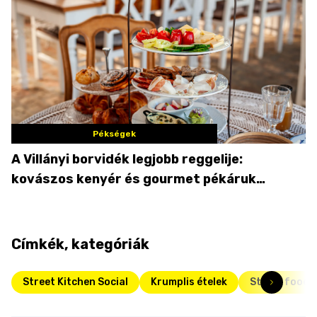
Pékségek
A Villányi borvidék legjobb reggelije:
kovászos kenyér és gourmet pékáruk
Palkonyán
Címkék, kategóriák
Street Kitchen Social
Krumplis ételek
Street food