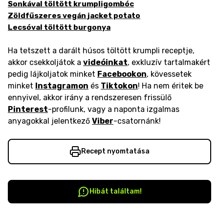
Sonkával töltött krumpligombóc
Zöldfűszeres vegán jacket potato
Lecsóval töltött burgonya
Ha tetszett a darált húsos töltött krumpli receptje,
akkor csekkoljátok a
videóinkat
, exkluzív tartalmakért
pedig lájkoljatok minket
Facebookon
, kövessetek
minket
Instagramon
és
Tiktokon
! Ha nem éritek be
ennyivel, akkor irány a rendszeresen frissülő
Pinterest
-profilunk, vagy a naponta izgalmas
anyagokkal jelentkező
Viber
-csatornánk!
Recept nyomtatása
Hibát találtam!