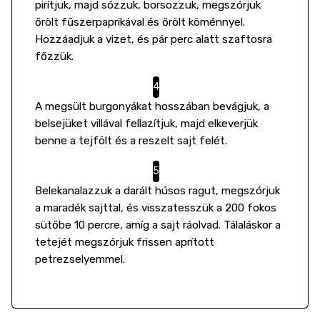
pirítjuk, majd sózzuk, borsozzuk, megszórjuk
őrölt fűszerpaprikával és őrölt köménnyel.
Hozzáadjuk a vizet, és pár perc alatt szaftosra
főzzük.
A megsült burgonyákat hosszában bevágjuk, a
belsejüket villával fellazítjuk, majd elkeverjük
benne a tejfölt és a reszelt sajt felét.
Belekanalazzuk a darált húsos ragut, megszórjuk
a maradék sajttal, és visszatesszük a 200 fokos
sütőbe 10 percre, amíg a sajt ráolvad. Tálaláskor a
tetejét megszórjuk frissen aprított
petrezselyemmel.