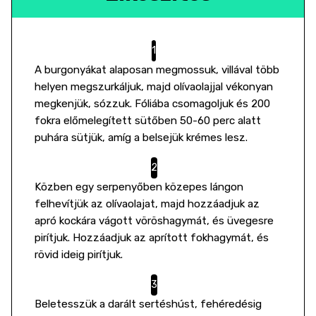
A burgonyákat alaposan megmossuk, villával több
helyen megszurkáljuk, majd olívaolajjal vékonyan
megkenjük, sózzuk. Fóliába csomagoljuk és 200
fokra előmelegített sütőben 50-60 perc alatt
puhára sütjük, amíg a belsejük krémes lesz.
Közben egy serpenyőben közepes lángon
felhevítjük az olívaolajat, majd hozzáadjuk az
apró kockára vágott vöröshagymát, és üvegesre
pirítjuk. Hozzáadjuk az aprított fokhagymát, és
rövid ideig pirítjuk.
Beletesszük a darált sertéshúst, fehéredésig