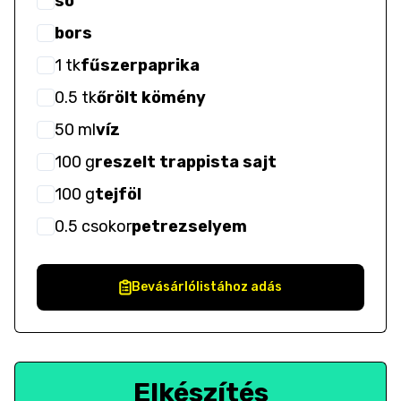
só
bors
1
tk
fűszerpaprika
0.5
tk
őrölt kömény
50
ml
víz
100
g
reszelt trappista sajt
100
g
tejföl
0.5
csokor
petrezselyem
Bevásárlólistához adás
Elkészítés