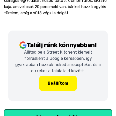
csillagos ég! A darált húsos töltött krumpli fullos, laktató
kaja, amivel csak 20 perc meló van, bár kell hozzá egy kis
türelem, amíg a sütő végzi a dolgát.
Találj ránk könnyebben!
Állítsd be a Street Kitchent kiemelt
forrásként a Google keresőben, így
gyakrabban hozzuk neked a recepteket és a
cikkeket a találataid között.
Beállítom