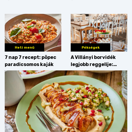
Rostbomba
nyomós érv, hogy
augusztusban
feltankolj belőle
Heti menü
Pékségek
7 nap 7 recept: pöpec
A Villányi borvidék
paradicsomos kaják
legjobb reggelije:
kovászos kenyér és
gourmet pékáruk
Palkonyán