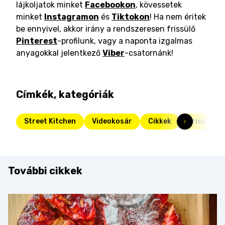
lájkoljatok minket
Facebookon
, kövessetek
minket
Instagramon
és
Tiktokon
! Ha nem éritek
be ennyivel, akkor irány a rendszeresen frissülő
Pinterest
-profilunk, vagy a naponta izgalmas
anyagokkal jelentkező
Viber
-csatornánk!
Címkék, kategóriák
Street Kitchen
Videokosár
Cikkek
Friss
További cikkek