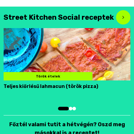
Street Kitchen Social receptek
Török ételek
Teljes kiőrlésű lahmacun (török pizza)
F
Főztél valami tutit a hétvégén? Oszd meg
másokkal is a receptet!