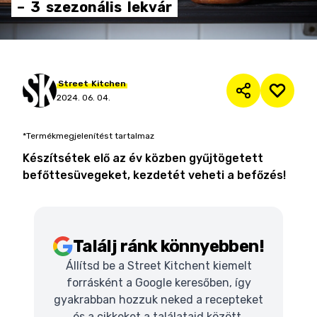
–
3
szezonális
lekvár
Street
Kitchen
2024. 06. 04.
*Termékmegjelenítést tartalmaz
Készítsétek elő az év közben gyűjtögetett
befőttesüvegeket, kezdetét veheti a befőzés!
Találj ránk könnyebben!
Állítsd be a Street Kitchent kiemelt
forrásként a Google keresőben, így
gyakrabban hozzuk neked a recepteket
és a cikkeket a találataid között.