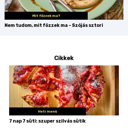
Mit főzzek ma?
Nem tudom, mit főzzek ma – Szójás sztori
Cikkek
Heti menü
7 nap 7 süti: szuper szilvás sütik
Nem