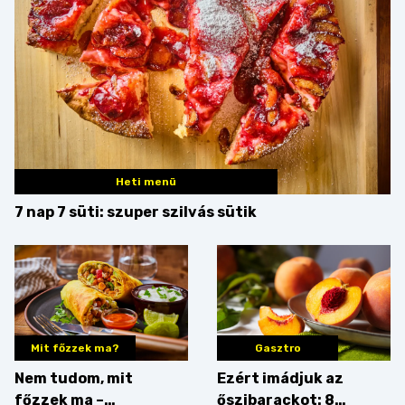
Heti menü
7 nap 7 süti: szuper szilvás sütik
Mit főzzek ma?
Gasztro
Nem tudom, mit
Ezért imádjuk az
főzzek ma –
őszibarackot: 8