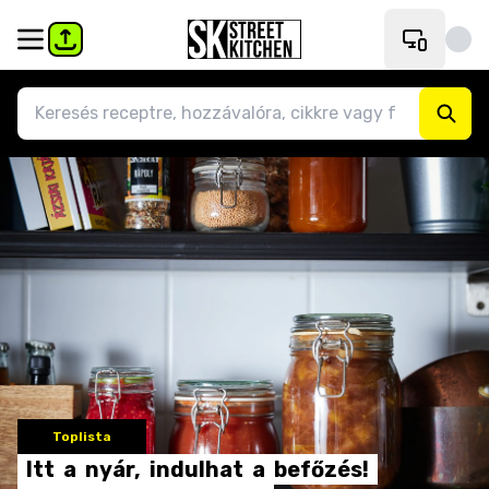
Toplista
Itt
a
nyár,
indulhat
a
befőzés!