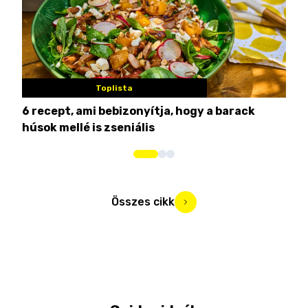
Toplista
6 recept, ami bebizonyítja, hogy a barack
3 h
húsok mellé is zseniális
hét
Összes cikk