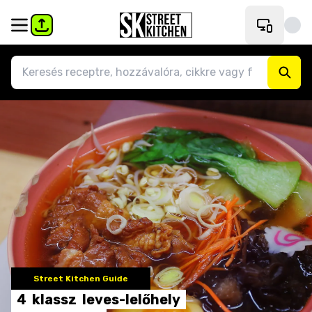
Street Kitchen Guide
4
klassz
leves-lelőhely