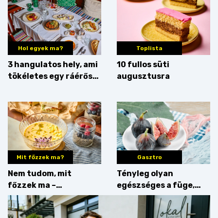
Hol egyek ma?
Toplista
3 hangulatos hely, ami
10 fullos süti
tökéletes egy ráérős
augusztusra
hétvégi ebédhez
Mit főzzek ma?
Gasztro
Nem tudom, mit
Tényleg olyan
főzzek ma –
egészséges a füge,
Villámgyors menü
mint amilyennek
gondoljuk?