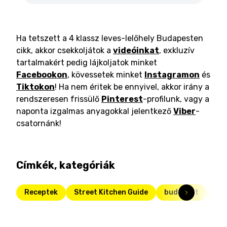
Ha tetszett a 4 klassz leves-lelőhely Budapesten
cikk, akkor csekkoljátok a
videóinkat
, exkluzív
tartalmakért pedig lájkoljatok minket
Facebookon
, kövessetek minket
Instagramon
és
Tiktokon
! Ha nem éritek be ennyivel, akkor irány a
rendszeresen frissülő
Pinterest
-profilunk, vagy a
naponta izgalmas anyagokkal jelentkező
Viber
-
csatornánk!
Címkék, kategóriák
Receptek
Street Kitchen Guide
budapest
str