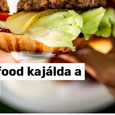
food
kajálda
a