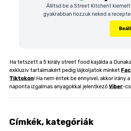
Állítsd be a Street Kitchent kiemel
gyakrabban hozzuk neked a recepteke
Beál
Ha tetszett a 5 király street food kajálda a Dunak
exkluzív tartalmakért pedig lájkoljatok minket
Fac
Tiktokon
! Ha nem éritek be ennyivel, akkor irány 
naponta izgalmas anyagokkal jelentkező
Viber
-cs
Címkék, kategóriák