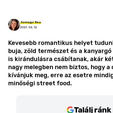
Somogyi
Bea
2021. 06. 12.
Kevesebb romantikus helyet tudunk
buja, zöld természet és a kanyarg
is kirándulásra csábítanak, akár két
nagy melegben nem biztos, hogy a c
kívánjuk meg, erre az esetre mindig
minőségi street food.
Találj rán