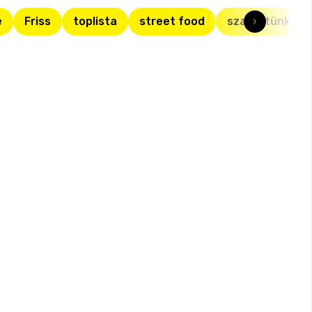
e
Friss
toplista
street food
szakértünk