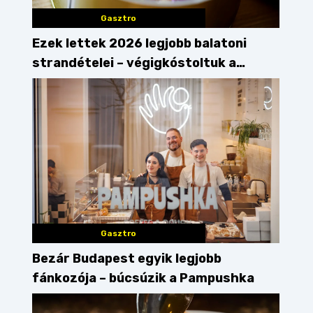
Gasztro
Ezek lettek 2026 legjobb balatoni
strandételei – végigkóstoltuk a
győzteseket
Gasztro
Bezár Budapest egyik legjobb
fánkozója – búcsúzik a Pampushka