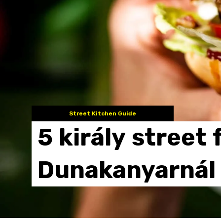
Street Kitchen Guide
5
király
street
Dunakanyarnál