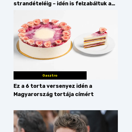
strandételéig – idén is felzabáltuk a
Balaton déli partját
Gasztro
Ez a 6 torta versenyez idén a
Magyarország tortája címért