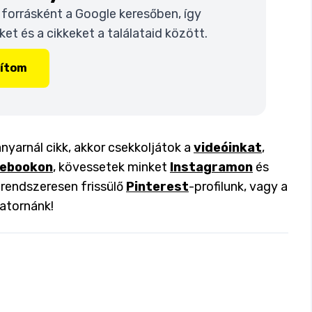
t forrásként a Google keresőben, így
t és a cikkeket a találataid között.
lítom
anyarnál cikk, akkor csekkoljátok a
videóinkat
,
ebookon
, kövessetek minket
Instagramon
és
a rendszeresen frissülő
Pinterest
-profilunk, vagy a
atornánk!