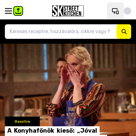
Gasztro
A
Konyhafőnök
kieső:
„Jóval