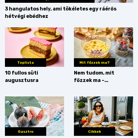
3 hangulatos hely, ami tökéletes egy ráérős
hétvégi ebédhez
Toplista
Mit főzzek ma?
10 fullos süti
Nem tudom, mit
augusztusra
főzzek ma –
Villámgyors menü
Gasztro
Cikkek