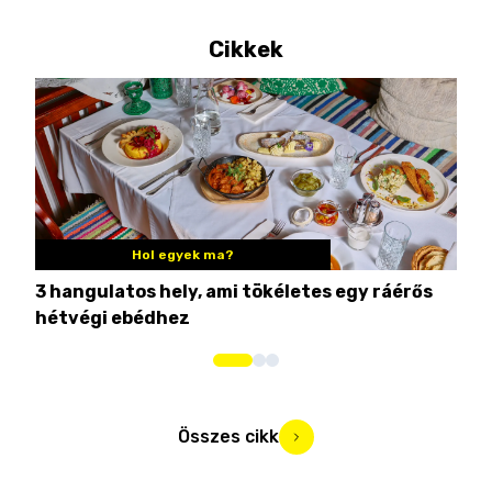
Cikkek
Hol egyek ma?
3 hangulatos hely, ami tökéletes egy ráérős
10 
hétvégi ebédhez
Összes cikk