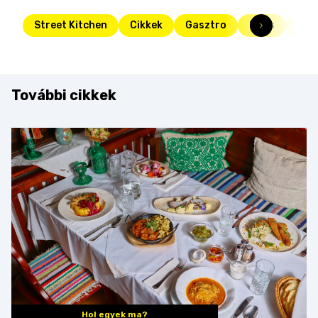
Street Kitchen
Cikkek
Gasztro
Friss
kon
További cikkek
Hol egyek ma?