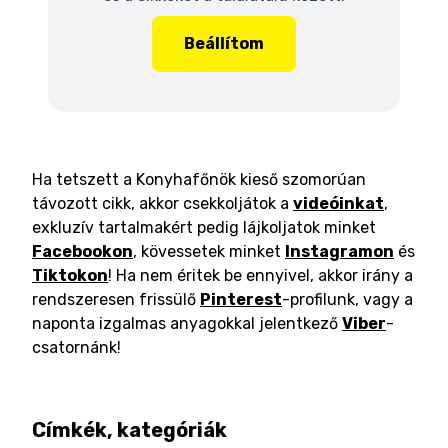
Beállítom
Ha tetszett a Konyhafőnök kieső szomorúan
távozott cikk, akkor csekkoljátok a
videóinkat
,
exkluzív tartalmakért pedig lájkoljatok minket
Facebookon
, kövessetek minket
Instagramon
és
Tiktokon
! Ha nem éritek be ennyivel, akkor irány a
rendszeresen frissülő
Pinterest
-profilunk, vagy a
naponta izgalmas anyagokkal jelentkező
Viber
-
csatornánk!
Címkék, kategóriák