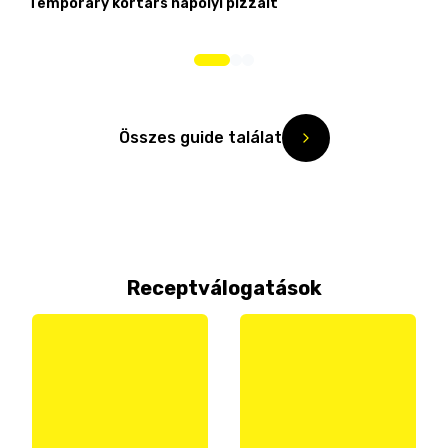
Temporary kortárs nápolyi pizzáit
Összes guide találat
Receptválogatások