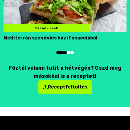
Szendvicsek
Mediterrán szendvics házi focacciából
F
Főztél valami tutit a hétvégén? Oszd meg
másokkal is a receptet!
Receptfeltöltés