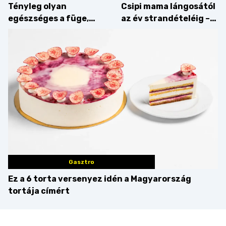
Tényleg olyan
Csipi mama lángosától
egészséges a füge,
az év strandételéig –
mint amilyennek
idén is felzabáltuk a
gondoljuk?
Balaton déli partját
Gasztro
Ez a 6 torta versenyez idén a Magyarország
tortája címért