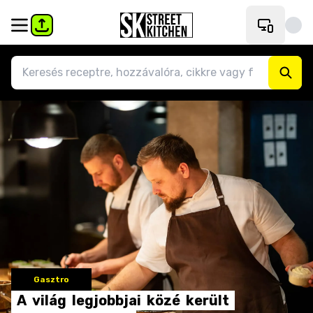
Gasztro
A
világ
legjobbjai
közé
került