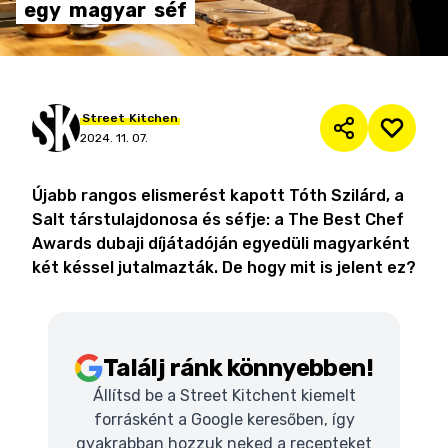
egy
magyar
séf
Street
Kitchen
2024. 11. 07.
Újabb rangos elismerést kapott Tóth Szilárd, a
Salt társtulajdonosa és séfje: a The Best Chef
Awards dubaji díjátadóján egyedüli magyarként
két késsel jutalmazták. De hogy mit is jelent ez?
Találj ránk könnyebben!
Állítsd be a Street Kitchent kiemelt
forrásként a Google keresőben, így
gyakrabban hozzuk neked a recepteket