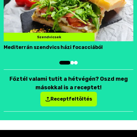
Szendvicsek
Mediterrán szendvics házi focacciából
F
Főztél valami tutit a hétvégén? Oszd meg
másokkal is a receptet!
Receptfeltöltés