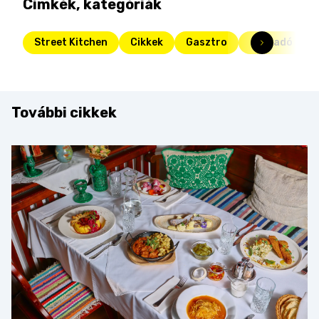
Címkék, kategóriák
Street Kitchen
Cikkek
Gasztro
díjátadó
További cikkek