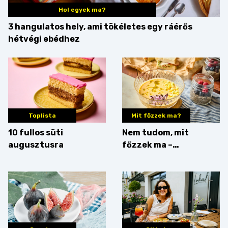
Hol egyek ma?
3 hangulatos hely, ami tökéletes egy ráérős
hétvégi ebédhez
Toplista
Mit főzzek ma?
10 fullos süti
Nem tudom, mit
augusztusra
főzzek ma –
Villámgyors menü