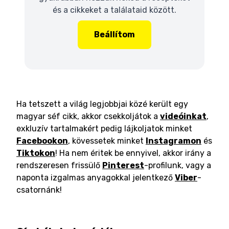
és a cikkeket a találataid között.
Beállítom
Ha tetszett a világ legjobbjai közé került egy
magyar séf cikk, akkor csekkoljátok a
videóinkat
,
exkluzív tartalmakért pedig lájkoljatok minket
Facebookon
, kövessetek minket
Instagramon
és
Tiktokon
! Ha nem éritek be ennyivel, akkor irány a
rendszeresen frissülő
Pinterest
-profilunk, vagy a
naponta izgalmas anyagokkal jelentkező
Viber
-
csatornánk!