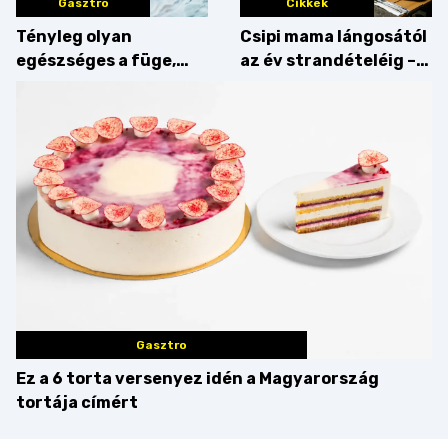
Gasztro
Cikkek
Tényleg olyan
Csipi mama lángosától
egészséges a füge,
az év strandételéig –
mint amilyennek
idén is felzabáltuk a
gondoljuk?
Balaton déli partját
Gasztro
Ez a 6 torta versenyez idén a Magyarország
tortája címért