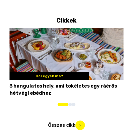
Cikkek
Hol egyek ma?
3 hangulatos hely, ami tökéletes egy ráérős
10 
hétvégi ebédhez
Összes cikk