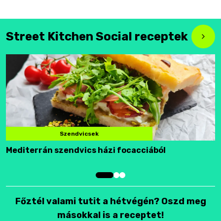
Street Kitchen Social receptek
Szendvicsek
Mediterrán szendvics házi focacciából
F
Főztél valami tutit a hétvégén? Oszd meg
másokkal is a receptet!