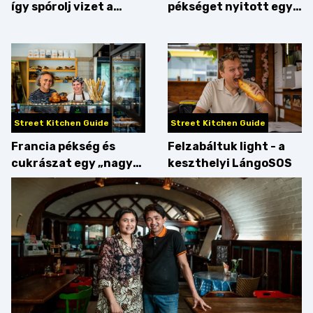
így spórolj vizet a
pékséget nyitott egy
konyhában
Dublinból hazatért pár
Street Kitchen Guide
Street Kitchen Guide
Francia pékség és
Felzabáltuk light - a
cukrászat egy „nagy
keszthelyi LángoSOS
csipetnyi” empátiával