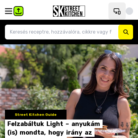
Street Kitchen Guide
Felzabáltuk
Light
–
anyukám
(is)
mondta,
hogy
irány
az