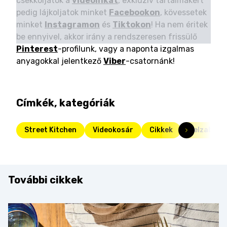
csekkoljátok a
videóinkat
, exkluzív tartalmakért
pedig lájkoljatok minket
Facebookon
, kövessetek
minket
Instagramon
és
Tiktokon
! Ha nem éritek
be ennyivel, akkor irány a rendszeresen frissülő
Pinterest
-profilunk, vagy a naponta izgalmas
anyagokkal jelentkező
Viber
-csatornánk!
Címkék, kategóriák
Street Kitchen
Videokosár
Cikkek
Felzabáltu
További cikkek