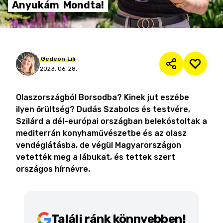
Anyukám
Mondta!
Gedeon
Lili
2023. 06. 28.
Olaszországból Borsodba? Kinek jut eszébe
ilyen őrültség? Dudás Szabolcs és testvére,
Szilárd a dél-európai országban belekóstoltak a
mediterrán konyhaművészetbe és az olasz
vendéglátásba, de végül Magyarországon
vetették meg a lábukat, és tettek szert
országos hírnévre.
Találj ránk könnyebben!