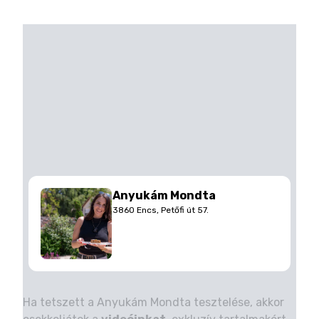
Anyukám Mondta
3860 Encs, Petőfi út 57.
Ha tetszett a Anyukám Mondta tesztelése, akkor