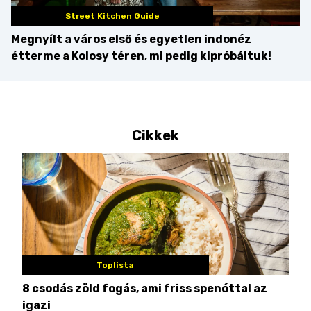
Street Kitchen Guide
Megnyílt a város első és egyetlen indonéz
étterme a Kolosy téren, mi pedig kipróbáltuk!
Cikkek
Toplista
8 csodás zöld fogás, ami friss spenóttal az
Min
igazi
kon