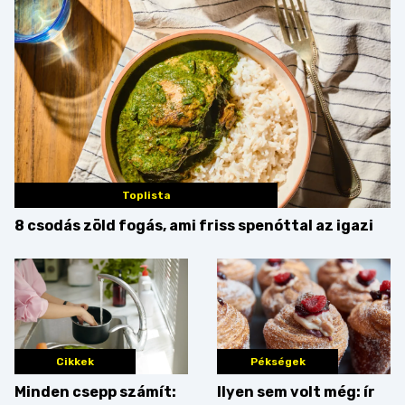
Toplista
8 csodás zöld fogás, ami friss spenóttal az igazi
Cikkek
Pékségek
Minden csepp számít:
Ilyen sem volt még: ír