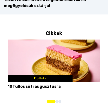
megfigyelésük sztárja!
Cikkek
Toplista
10 fullos süti augusztusra
Nem
me