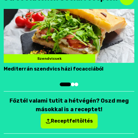
Szendvicsek
Mediterrán szendvics házi focacciából
F
Főztél valami tutit a hétvégén? Oszd meg
másokkal is a receptet!
Receptfeltöltés