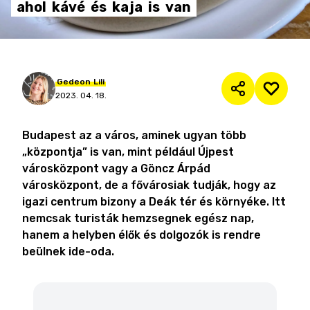
ahol
kávé
és
kaja
is
van
Gedeon
Lili
2023. 04. 18.
Budapest az a város, aminek ugyan több
„központja” is van, mint például Újpest
városközpont vagy a Göncz Árpád
városközpont, de a fővárosiak tudják, hogy az
igazi centrum bizony a Deák tér és környéke. Itt
nemcsak turisták hemzsegnek egész nap,
hanem a helyben élők és dolgozók is rendre
beülnek ide-oda.