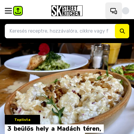
Toplista
3
beülős
hely
a
Madách
téren,