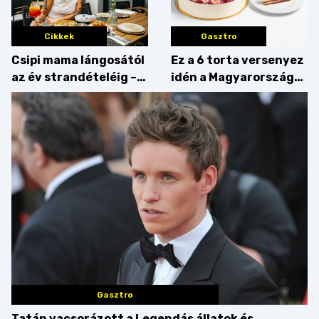
Cikkek
Gasztro
Csipi mama lángosától
Ez a 6 torta versenyez
az év strandételéig –
idén a Magyarország
idén is felzabáltuk a
tortája címért
Balaton déli partját
Gasztro
Tatán vacsorázott a Legendás állatok és