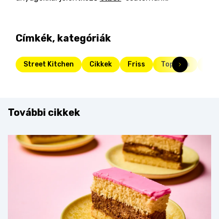
Címkék, kategóriák
Street Kitchen
Cikkek
Friss
Toplista
Str
További cikkek