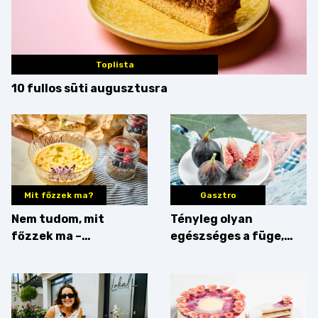
Toplista
10 fullos süti augusztusra
Mit főzzek ma?
Gasztro
Nem tudom, mit
Tényleg olyan
főzzek ma –
egészséges a füge,
Villámgyors menü
mint amilyennek
gondoljuk?