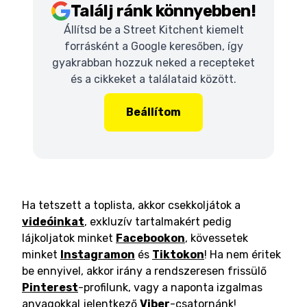
Találj ránk könnyebben!
Állítsd be a Street Kitchent kiemelt
forrásként a Google keresőben, így
gyakrabban hozzuk neked a recepteket
és a cikkeket a találataid között.
Beállítom
Ha tetszett a toplista, akkor csekkoljátok a
videóinkat
, exkluzív tartalmakért pedig
lájkoljatok minket
Facebookon
, kövessetek
minket
Instagramon
és
Tiktokon
! Ha nem éritek
be ennyivel, akkor irány a rendszeresen frissülő
Pinterest
-profilunk, vagy a naponta izgalmas
anyagokkal jelentkező
Viber
-csatornánk!