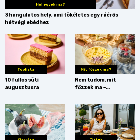
Hol egyek ma?
3 hangulatos hely, ami tökéletes egy ráérős
hétvégi ebédhez
Toplista
Mit főzzek ma?
10 fullos süti
Nem tudom, mit
augusztusra
főzzek ma –
Villámgyors menü
Gasztro
Cikkek