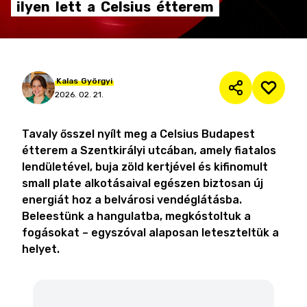
ilyen
lett
a
Celsius
étterem
Kalas
Györgyi
2026. 02. 21.
Tavaly ősszel nyílt meg a Celsius Budapest
étterem a Szentkirályi utcában, amely fiatalos
lendületével, buja zöld kertjével és kifinomult
small plate alkotásaival egészen biztosan új
energiát hoz a belvárosi vendéglátásba.
Beleestünk a hangulatba, megkóstoltuk a
fogásokat – egyszóval alaposan leteszteltük a
helyet.