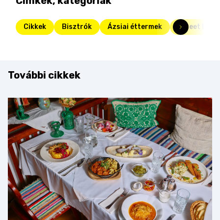
Címkék, kategóriák
Cikkek
Bisztrók
Ázsiai éttermek
Street Kitc
További cikkek