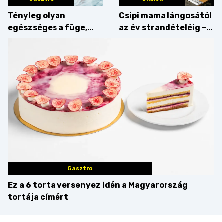
Tényleg olyan
Csipi mama lángosától
egészséges a füge,
az év strandételéig –
mint amilyennek
idén is felzabáltuk a
gondoljuk?
Balaton déli partját
Gasztro
Ez a 6 torta versenyez idén a Magyarország
tortája címért