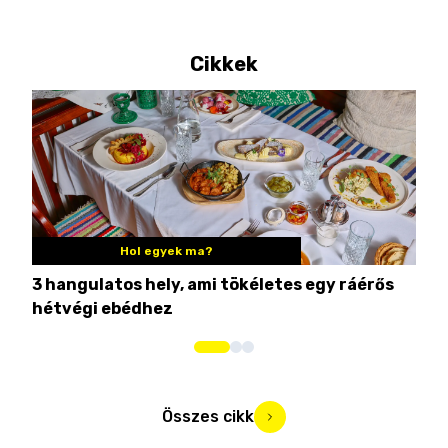
Cikkek
Hol egyek ma?
3 hangulatos hely, ami tökéletes egy ráérős
10 
hétvégi ebédhez
Összes cikk