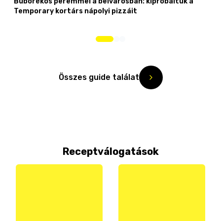
Buborékos peremmel a belvárosban: kipróbáltuk a
Temporary kortárs nápolyi pizzáit
Összes guide találat
Receptválogatások