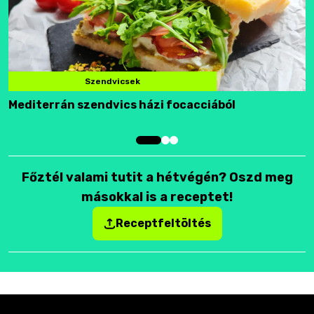
Szendvicsek
Mediterrán szendvics házi focacciából
F
Főztél valami tutit a hétvégén? Oszd meg
másokkal is a receptet!
Receptfeltöltés