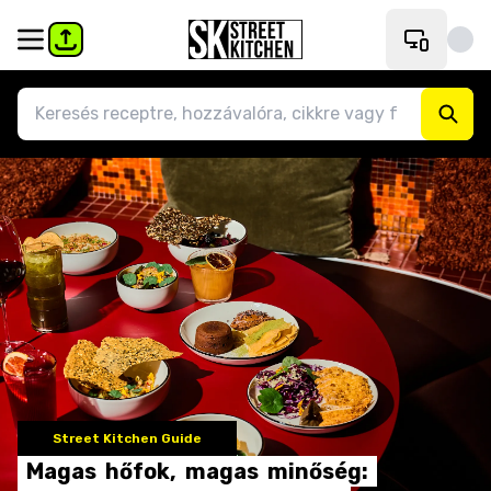
Street Kitchen Guide
Magas
hőfok,
magas
minőség: