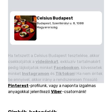
Celsius Budapest
Budapest, Szentkirályi u. 8, 1088
Magyarország
Ha tetszett a Celsius Budapest tesztelése, akkor
csekkoljátok a
videóinkat
, exkluzív tartalmakért
pedig lájkoljatok minket
Facebookon
, kövessetek
minket
Instagramon
és
Tiktokon
! Ha nem éritek
be ennyivel, akkor irány a rendszeresen frissülő
Pinterest
-profilunk, vagy a naponta izgalmas
anyagokkal jelentkező
Viber
-csatornánk!