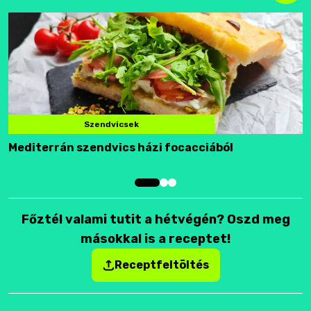
Szendvicsek
Mediterrán szendvics házi focacciából
F
Főztél valami tutit a hétvégén? Oszd meg
másokkal is a receptet!
Receptfeltöltés