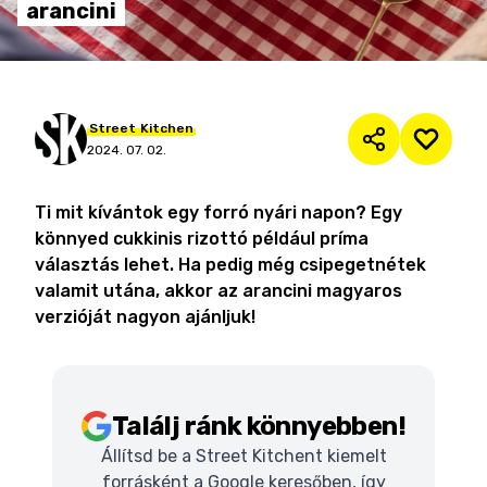
arancini
Street
Kitchen
2024. 07. 02.
Ti mit kívántok egy forró nyári napon? Egy
könnyed cukkinis rizottó például príma
választás lehet. Ha pedig még csipegetnétek
valamit utána, akkor az arancini magyaros
verzióját nagyon ajánljuk!
Találj ránk könnyebben!
Állítsd be a Street Kitchent kiemelt
forrásként a Google keresőben, így