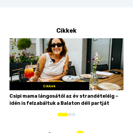
Cikkek
Cikkek
Csipi mama lángosától az év strandételéig –
Ez 
idén is felzabáltuk a Balaton déli partját
tor