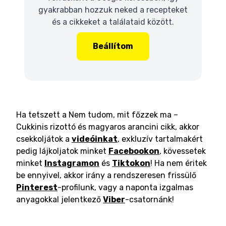
gyakrabban hozzuk neked a recepteket
és a cikkeket a találataid között.
Beállítom
Ha tetszett a Nem tudom, mit főzzek ma –
Cukkinis rizottó és magyaros arancini cikk, akkor
csekkoljátok a
videóinkat
, exkluzív tartalmakért
pedig lájkoljatok minket
Facebookon
, kövessetek
minket
Instagramon
és
Tiktokon
! Ha nem éritek
be ennyivel, akkor irány a rendszeresen frissülő
Pinterest
-profilunk, vagy a naponta izgalmas
anyagokkal jelentkező
Viber
-csatornánk!