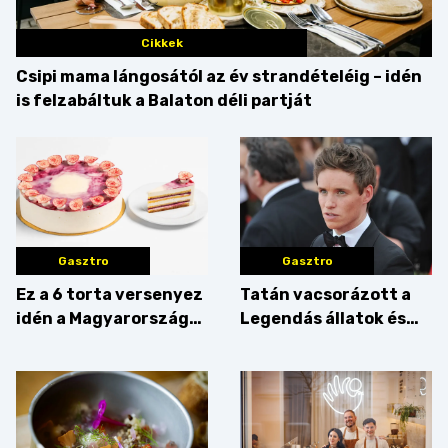
Cikkek
Csipi mama lángosától az év strandételéig – idén
is felzabáltuk a Balaton déli partját
Gasztro
Gasztro
Ez a 6 torta versenyez
Tatán vacsorázott a
idén a Magyarország
Legendás állatok és
tortája címért
megfigyelésük sztárja!