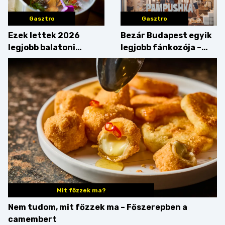
Gasztro
Gasztro
Ezek lettek 2026
Bezár Budapest egyik
legjobb balatoni
legjobb fánkozója –
strandételei –
búcsúzik a Pampushka
végigkóstoltuk a
győzteseket
Mit főzzek ma?
Nem tudom, mit főzzek ma – Főszerepben a
camembert