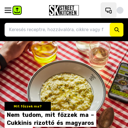
Mit főzzek ma?
Nem
tudom,
mit
főzzek
ma
–
Cukkinis
rizottó
és
magyaros