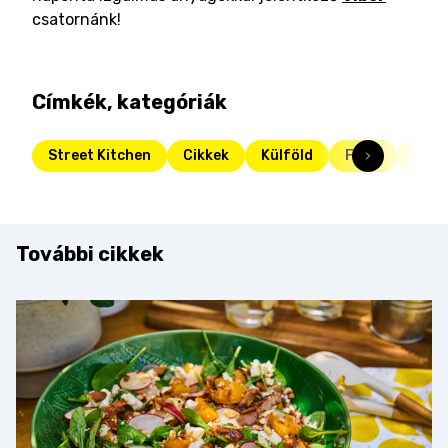
csatornánk!
Címkék, kategóriák
Street Kitchen
Cikkek
Külföld
Friss
Stre
További cikkek