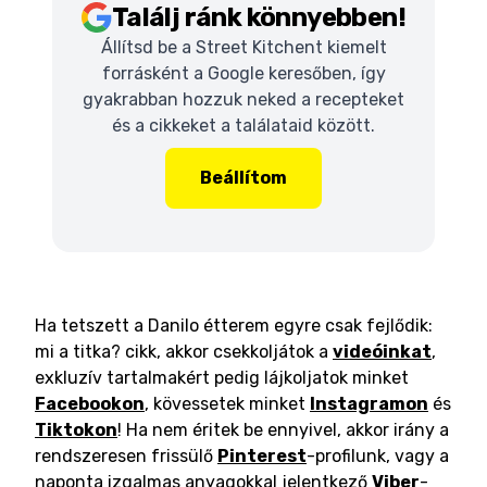
Találj ránk könnyebben!
Állítsd be a Street Kitchent kiemelt
forrásként a Google keresőben, így
gyakrabban hozzuk neked a recepteket
és a cikkeket a találataid között.
Beállítom
Ha tetszett a Danilo étterem egyre csak fejlődik:
mi a titka? cikk, akkor csekkoljátok a
videóinkat
,
exkluzív tartalmakért pedig lájkoljatok minket
Facebookon
, kövessetek minket
Instagramon
és
Tiktokon
! Ha nem éritek be ennyivel, akkor irány a
rendszeresen frissülő
Pinterest
-profilunk, vagy a
naponta izgalmas anyagokkal jelentkező
Viber
-