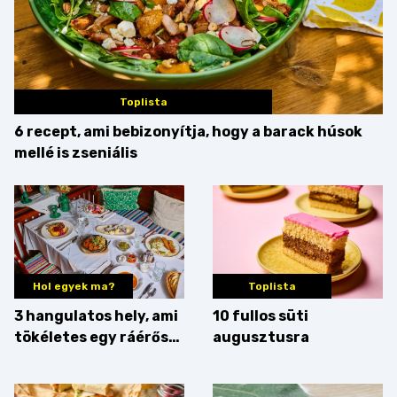
Toplista
6 recept, ami bebizonyítja, hogy a barack húsok
mellé is zseniális
Hol egyek ma?
Toplista
3 hangulatos hely, ami
10 fullos süti
tökéletes egy ráérős
augusztusra
hétvégi ebédhez