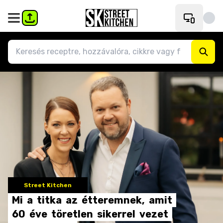
Street Kitchen
Mi
a
titka
az
étteremnek,
amit
60
éve
töretlen
sikerrel
vezet