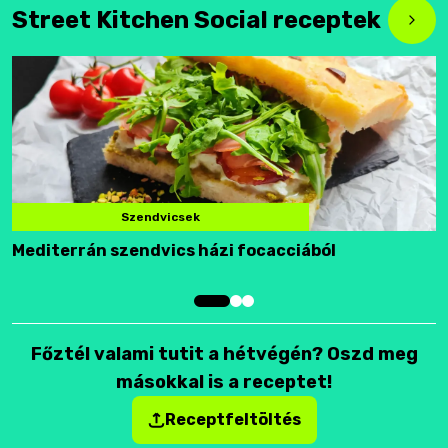
Street Kitchen Social receptek
Szendvicsek
Mediterrán szendvics házi focacciából
F
Főztél valami tutit a hétvégén? Oszd meg
másokkal is a receptet!
Receptfeltöltés