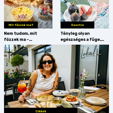
Mit főzzek ma?
Gasztro
Nem tudom, mit
Tényleg olyan
főzzek ma –
egészséges a füge,
Villámgyors menü
mint amilyennek
gondoljuk?
Cikkek