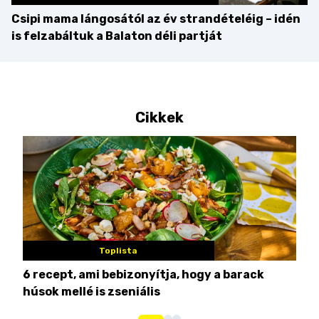
Csipi mama lángosától az év strandételéig – idén
is felzabáltuk a Balaton déli partját
Cikkek
Toplista
6 recept, ami bebizonyítja, hogy a barack
3 h
húsok mellé is zseniális
hét