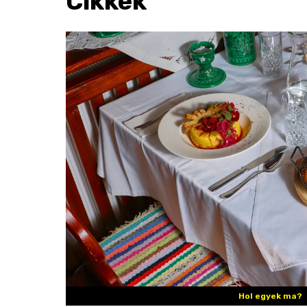
Cikkek
Hol egyek ma?