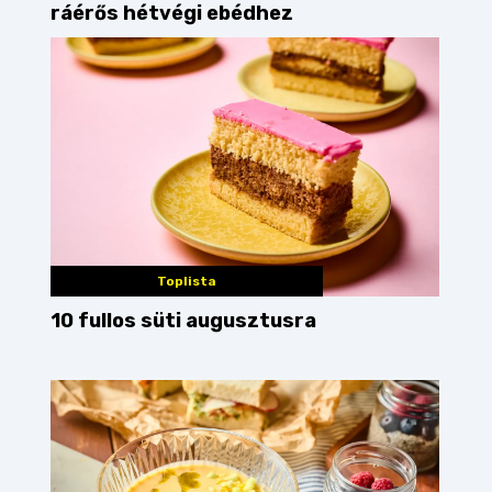
ráérős hétvégi ebédhez
Toplista
10 fullos süti augusztusra