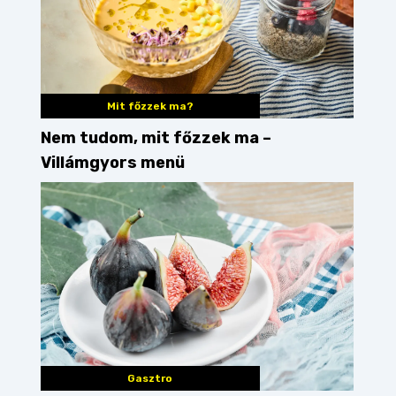
Mit főzzek ma?
Nem tudom, mit főzzek ma –
Villámgyors menü
Gasztro