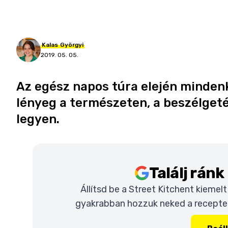
Kalas
Györgyi
2019. 05. 05.
Az egész napos túra elején mindenki
lényeg a természeten, a beszélgeté
legyen.
Találj rán
Állítsd be a Street Kitchent kiemel
gyakrabban hozzuk neked a recepteke