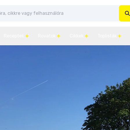
Receptek
Rovatok
Cikkek
Toplisták