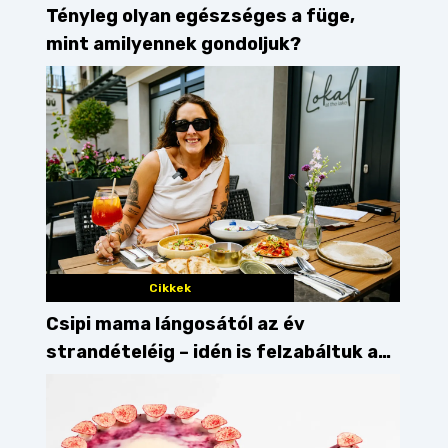
Tényleg olyan egészséges a füge,
mint amilyennek gondoljuk?
Cikkek
Csipi mama lángosától az év
strandételéig – idén is felzabáltuk a
Balaton déli partját