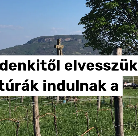
denkitől
elvesszük
túrák
indulnak
a