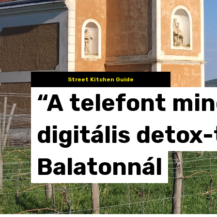
Street Kitchen Guide
“A
telefont
min
digitális
detox-
Balatonnál