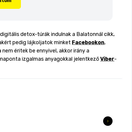
lítom
digitális detox-túrák indulnak a Balatonnál cikk,
akért pedig lájkoljatok minket
Facebookon
,
a nem éritek be ennyivel, akkor irány a
a naponta izgalmas anyagokkal jelentkező
Viber
-