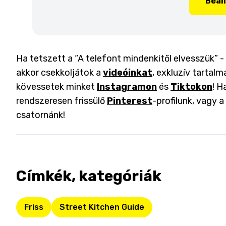
Beál
Ha tetszett a “A telefont mindenkitől elvesszük” - 
akkor csekkoljátok a
videóinkat
, exkluzív tartalm
kövessetek minket
Instagramon
és
Tiktokon
! H
rendszeresen frissülő
Pinterest
-profilunk, vagy 
csatornánk!
Címkék, kategóriák
Friss
Street Kitchen Guide