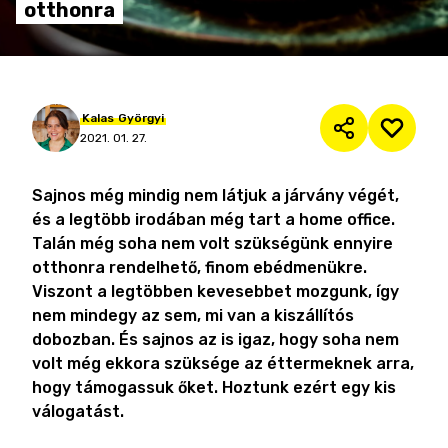
otthonra
Kalas
Györgyi
2021. 01. 27.
Sajnos még mindig nem látjuk a járvány végét,
és a legtöbb irodában még tart a home office.
Talán még soha nem volt szükségünk ennyire
otthonra rendelhető, finom ebédmenükre.
Viszont a legtöbben kevesebbet mozgunk, így
nem mindegy az sem, mi van a kiszállítós
dobozban. És sajnos az is igaz, hogy soha nem
volt még ekkora szüksége az éttermeknek arra,
hogy támogassuk őket. Hoztunk ezért egy kis
válogatást.