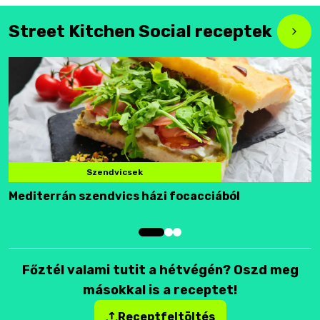
Street Kitchen Social receptek
Szendvicsek
Mediterrán szendvics házi focacciából
F
Főztél valami tutit a hétvégén? Oszd meg
másokkal is a receptet!
Receptfeltöltés