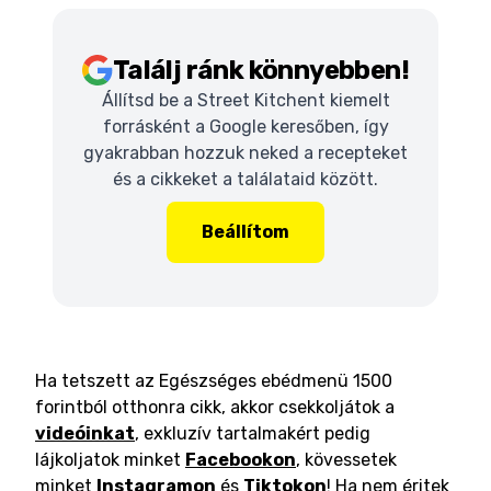
Találj ránk könnyebben!
Állítsd be a Street Kitchent kiemelt
forrásként a Google keresőben, így
gyakrabban hozzuk neked a recepteket
és a cikkeket a találataid között.
Beállítom
Ha tetszett az Egészséges ebédmenü 1500
forintból otthonra cikk, akkor csekkoljátok a
videóinkat
, exkluzív tartalmakért pedig
lájkoljatok minket
Facebookon
, kövessetek
minket
Instagramon
és
Tiktokon
! Ha nem éritek