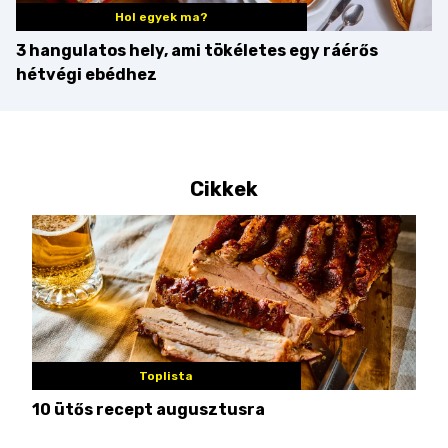
Hol egyek ma?
3 hangulatos hely, ami tökéletes egy ráérős
hétvégi ebédhez
Cikkek
Toplista
10 ütős recept augusztusra
Pén