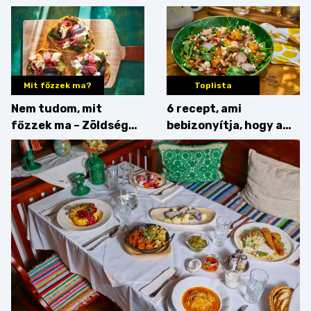
érdemes enni mellé?
Mit főzzek ma?
Toplista
Nem tudom, mit
6 recept, ami
főzzek ma – Zöldség
bebizonyítja, hogy a
minden mennyiségben
barack húsok mellé is
zseniális