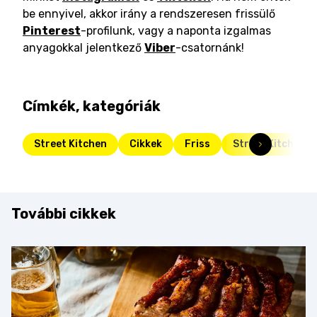
be ennyivel, akkor irány a rendszeresen frissülő
Pinterest
-profilunk, vagy a naponta izgalmas
anyagokkal jelentkező
Viber
-csatornánk!
Címkék, kategóriák
Street Kitchen
Cikkek
Friss
Street Kitchen G
További cikkek