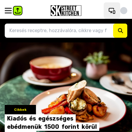
Cikkek
Kiadós
és
egészséges
ebédmenük
1500
forint
körül