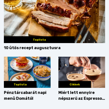
Toplista
10 ütős recept augusztusra
Toplista
Cikkek
Pénztárcabarát napi
Miért lett ennyire
menü Domától
népszerű az Espresso
Martini – és mit