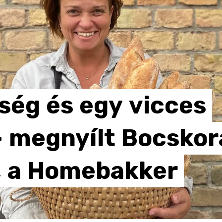
ség
és
egy
vicces
–
megnyílt
Bocskor
,
a
Homebakker