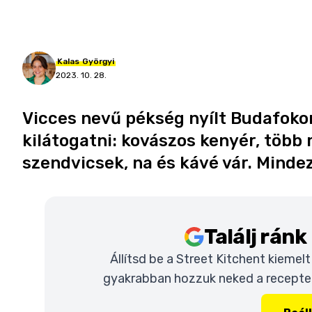
Kalas
Györgyi
2023. 10. 28.
Vicces nevű pékség nyílt Budafoko
kilátogatni: kovászos kenyér, több 
szendvicsek, na és kávé vár. Minde
Találj rán
Állítsd be a Street Kitchent kiemel
gyakrabban hozzuk neked a recepteke