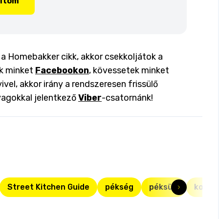
lítom
 a Homebakker cikk, akkor csekkoljátok a
ok minket
Facebookon
, kövessetek minket
ivel, akkor irány a rendszeresen frissülő
yagokkal jelentkező
Viber
-csatornánk!
Street Kitchen Guide
pékség
péksüti
kovás