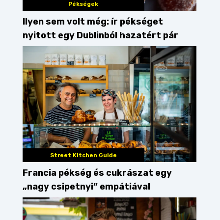
Pékségek
Ilyen sem volt még: ír pékséget
nyitott egy Dublinból hazatért pár
Street Kitchen Guide
Francia pékség és cukrászat egy
„nagy csipetnyi” empátiával