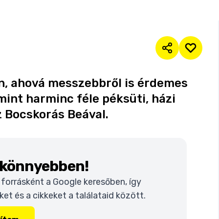
n, ahová messzebbről is érdemes
mint harminc féle péksüti, házi
z Bocskorás Beával.
k könnyebben!
t forrásként a Google keresőben, így
t és a cikkeket a találataid között.