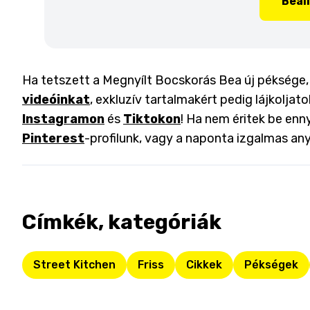
Beál
Ha tetszett a Megnyílt Bocskorás Bea új péksége,
videóinkat
, exkluzív tartalmakért pedig lájkoljat
Instagramon
és
Tiktokon
! Ha nem éritek be enny
Pinterest
-profilunk, vagy a naponta izgalmas an
Címkék, kategóriák
Street Kitchen
Friss
Cikkek
Pékségek