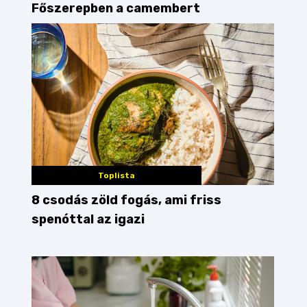
Főszerepben a camembert
Toplista
8 csodás zöld fogás, ami friss
spenóttal az igazi
z