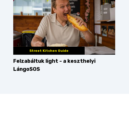
Street Kitchen Guide
Felzabáltuk light - a keszthelyi
LángoSOS