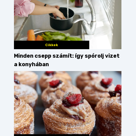
Cikkek
Minden csepp számít: így spórolj vizet
a konyhában