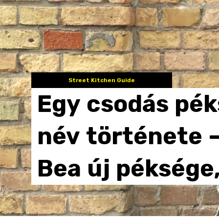
Street Kitchen Guide
Egy
csodás
pék
név
története
Bea
új
péksége