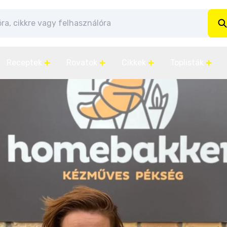
Receptek
Rovatok
Cikkek
Toplisták