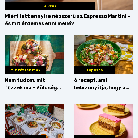
Cikkek
Miért lett ennyire népszerű az Espresso Martini –
és mit érdemes enni mellé?
Mit főzzek ma?
Toplista
Nem tudom, mit
6 recept, ami
főzzek ma – Zöldség
bebizonyítja, hogy a
minden mennyiségben
barack húsok mellé is
zseniális