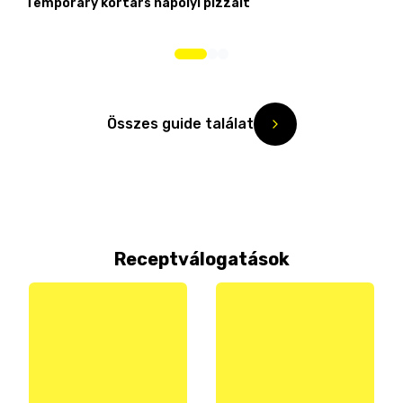
Temporary kortárs nápolyi pizzáit
Összes guide találat
Receptválogatások