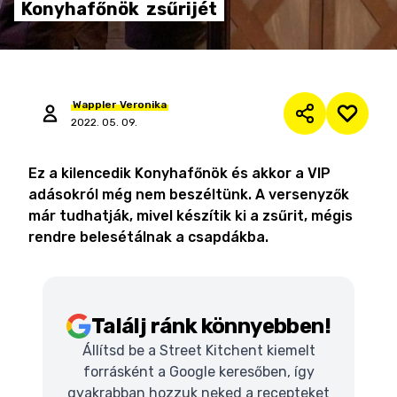
Konyhafőnök
zsűrijét
Wappler
Veronika
2022. 05. 09.
Ez a kilencedik Konyhafőnök és akkor a VIP
adásokról még nem beszéltünk. A versenyzők
már tudhatják, mivel készítik ki a zsűrit, mégis
rendre belesétálnak a csapdákba.
Találj ránk könnyebben!
Állítsd be a Street Kitchent kiemelt
forrásként a Google keresőben, így
gyakrabban hozzuk neked a recepteket