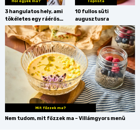
Hol egyek ma?
Toplista
3 hangulatos hely, ami
10 fullos süti
tökéletes egy ráérős
augusztusra
hétvégi ebédhez
Mit főzzek ma?
Nem tudom, mit főzzek ma – Villámgyors menü