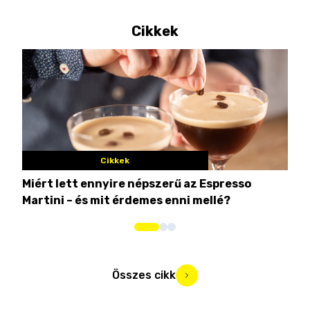
Cikkek
Cikkek
Miért lett ennyire népszerű az Espresso
Nem
Martini – és mit érdemes enni mellé?
men
Összes cikk