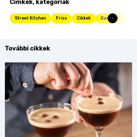
Címkék, kategóriák
Street Kitchen
Friss
Cikkek
Gasztro
för
További cikkek