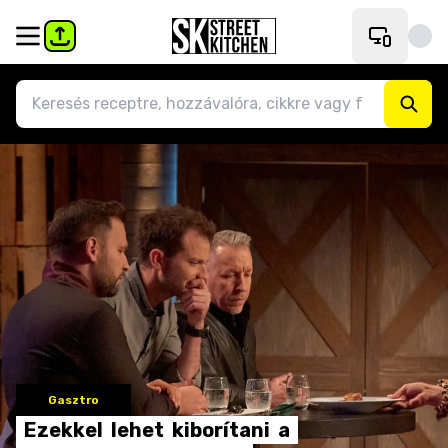
Gasztro
Ezekkel
lehet
kiborítani
a