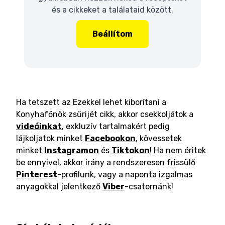
és a cikkeket a találataid között.
Beállítom
Ha tetszett az Ezekkel lehet kiborítani a
Konyhafőnök zsűrijét cikk, akkor csekkoljátok a
videóinkat
, exkluzív tartalmakért pedig
lájkoljatok minket
Facebookon
, kövessetek
minket
Instagramon
és
Tiktokon
! Ha nem éritek
be ennyivel, akkor irány a rendszeresen frissülő
Pinterest
-profilunk, vagy a naponta izgalmas
anyagokkal jelentkező
Viber
-csatornánk!