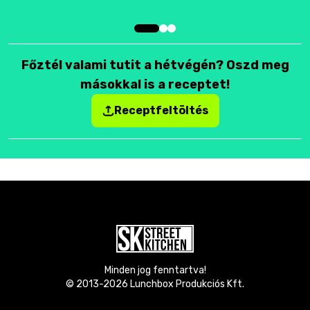
Főztél valami tutit a hétvégén? Oszd meg
másokkal is a receptet!
Receptfeltöltés
Minden jog fenntartva!
© 2013-
2026
Lunchbox Produkciós Kft.