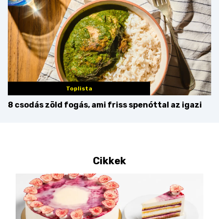
Toplista
8 csodás zöld fogás, ami friss spenóttal az igazi
Cikkek