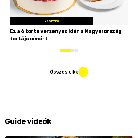
Gasztro
Ez a 6 torta versenyez idén a Magyarország
Tat
tortája címért
meg
Összes cikk
Guide videók