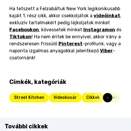
Ha tetszett a Felzabáltuk New York legikonikusabb
kajáit 1. rész cikk, akkor csekkoljátok a
videóinkat
,
exkluzív tartalmakért pedig lájkoljatok minket
Facebookon
, kövessetek minket
Instagramon
és
Tiktokon
! Ha nem éritek be ennyivel, akkor irány a
rendszeresen frissülő
Pinterest
-profilunk, vagy a
naponta izgalmas anyagokkal jelentkező
Viber
-
csatornánk!
Címkék, kategóriák
Street Kitchen
Videokosár
Cikkek
Felzabáltu
További cikkek