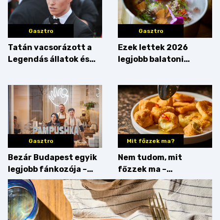
Gasztro
Gasztro
Tatán vacsorázott a
Ezek lettek 2026
Legendás állatok és
legjobb balatoni
megfigyelésük sztárja!
strandételei –
végigkóstoltuk a
győzteseket
Gasztro
Mit főzzek ma?
Bezár Budapest egyik
Nem tudom, mit
legjobb fánkozója –
főzzek ma –
búcsúzik a Pampushka
Főszerepben a
camembert