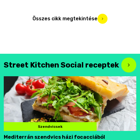
Összes cikk megtekintése
Street Kitchen Social receptek
Szendvicsek
Mediterrán szendvics házi focacciából
F