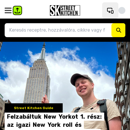
Street Kitchen Guide
Felzabáltuk
New
Yorkot
1.
rész:
az
igazi
New
York
roll
és