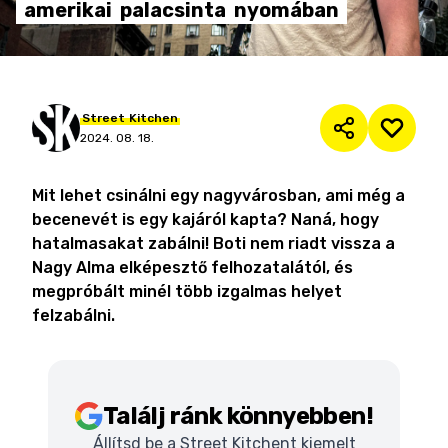
amerikai
palacsinta
nyomában
Street
Kitchen
2024. 08. 18.
Mit lehet csinálni egy nagyvárosban, ami még a
becenevét is egy kajáról kapta? Naná, hogy
hatalmasakat zabálni! Boti nem riadt vissza a
Nagy Alma elképesztő felhozatalától, és
megpróbált minél több izgalmas helyet
felzabálni.
Találj ránk könnyebben!
Állítsd be a Street Kitchent kiemelt