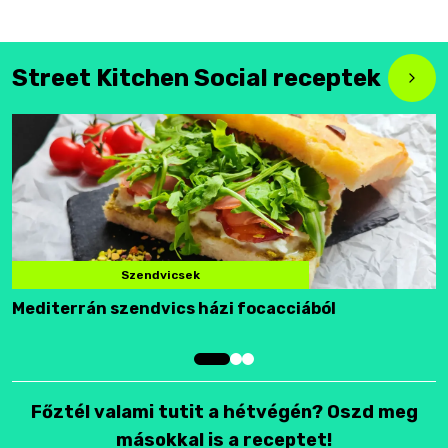
Street Kitchen Social receptek
Szendvicsek
Mediterrán szendvics házi focacciából
F
Főztél valami tutit a hétvégén? Oszd meg
másokkal is a receptet!