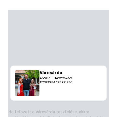
Várcsárda
46.98355149295659,
17.283954325921968
Ha tetszett a Várcsárda tesztelése, akkor