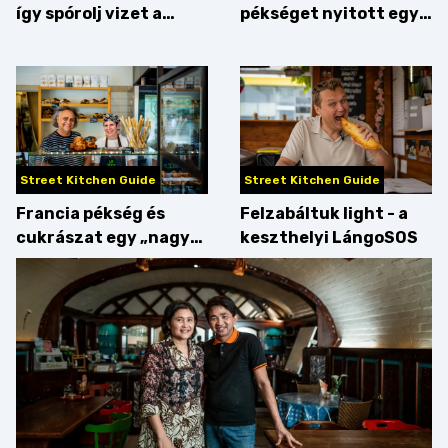
így spórolj vizet a
pékséget nyitott egy
konyhában
Dublinból hazatért pár
Street Kitchen Guide
Street Kitchen Guide
Francia pékség és
Felzabáltuk light - a
cukrászat egy „nagy
keszthelyi LángoSOS
csipetnyi” empátiával