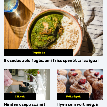
Toplista
8 csodás zöld fogás, ami friss spenóttal az igazi
Cikkek
Pékségek
Minden csepp számít:
Ilyen sem volt még: ír