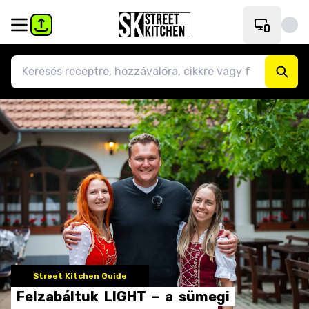
Street Kitchen Guide
Felzabáltuk
LIGHT
–
a
sümegi