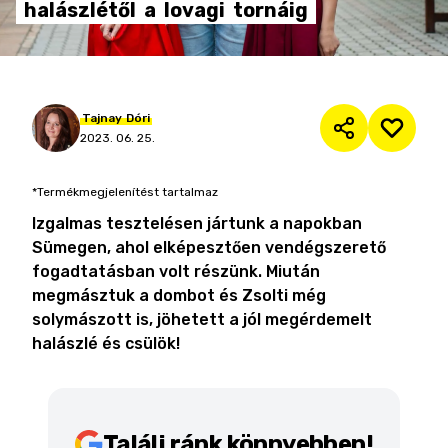
halászlétől
a
lovagi
tornáig
Tajnay
Dóri
2023. 06. 25.
*Termékmegjelenítést tartalmaz
Izgalmas tesztelésen jártunk a napokban
Sümegen, ahol elképesztően vendégszerető
fogadtatásban volt részünk. Miután
megmásztuk a dombot és Zsolti még
solymászott is, jöhetett a jól megérdemelt
halászlé és csülök!
Találj ránk könnyebben!