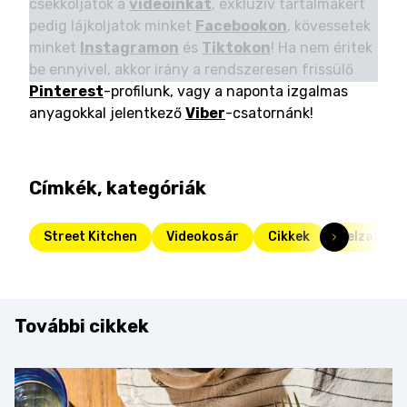
csekkoljátok a
videóinkat
, exkluzív tartalmakért
pedig lájkoljatok minket
Facebookon
, kövessetek
minket
Instagramon
és
Tiktokon
! Ha nem éritek
be ennyivel, akkor irány a rendszeresen frissülő
Pinterest
-profilunk, vagy a naponta izgalmas
anyagokkal jelentkező
Viber
-csatornánk!
Címkék, kategóriák
Street Kitchen
Videokosár
Cikkek
Felzabáltu
További cikkek