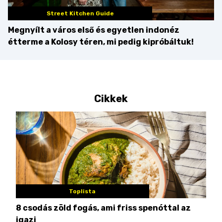
Street Kitchen Guide
Megnyílt a város első és egyetlen indonéz
étterme a Kolosy téren, mi pedig kipróbáltuk!
Cikkek
Toplista
8 csodás zöld fogás, ami friss spenóttal az
Min
igazi
kon