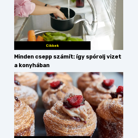
Cikkek
Minden csepp számít: így spórolj vizet
a konyhában