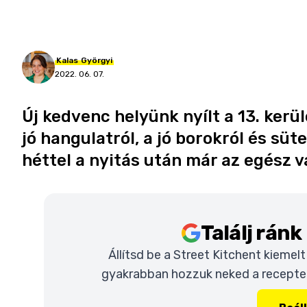
Kalas
Györgyi
2022. 06. 07.
Új kedvenc helyünk nyílt a 13. kerül
jó hangulatról, a jó borokról és sü
héttel a nyitás után már az egész v
Találj rán
Állítsd be a Street Kitchent kiemel
gyakrabban hozzuk neked a recepteke