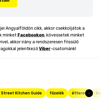
lítom
tjei Angyalföldön cikk, akkor csekkoljátok a
ok minket
Facebookon
, kövessetek minket
ivel, akkor irány a rendszeresen frissülő
yagokkal jelentkező
Viber
-csatornánk!
Street Kitchen Guide
főzelék
étterem
bisztr