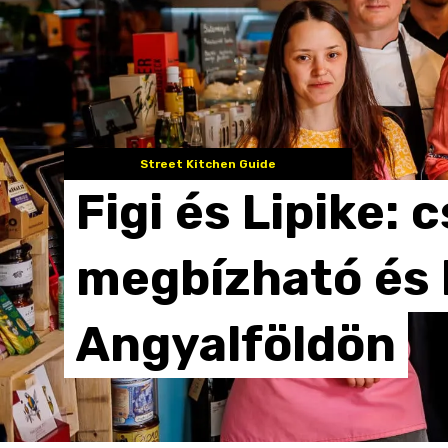
Street Kitchen Guide
Figi
és
Lipike:
c
megbízható
és
Angyalföldön