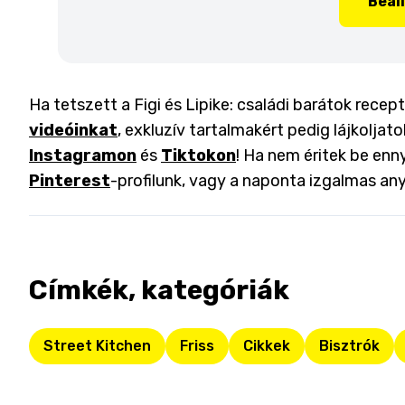
Beál
Ha tetszett a Figi és Lipike: családi barátok recep
videóinkat
, exkluzív tartalmakért pedig lájkoljat
Instagramon
és
Tiktokon
! Ha nem éritek be enny
Pinterest
-profilunk, vagy a naponta izgalmas an
Címkék, kategóriák
Street Kitchen
Friss
Cikkek
Bisztrók