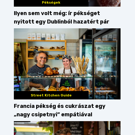
Pékségek
Ilyen sem volt még: ír pékséget
nyitott egy Dublinból hazatért pár
Street Kitchen Guide
Francia pékség és cukrászat egy
„nagy csipetnyi” empátiával