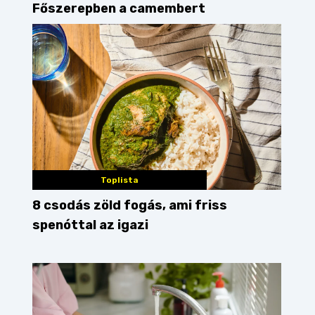
Főszerepben a camembert
Toplista
8 csodás zöld fogás, ami friss
spenóttal az igazi
ó
étterem ajánló