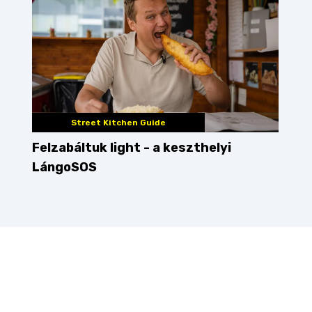
Street Kitchen Guide
Felzabáltuk light - a keszthelyi
LángoSOS