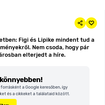
etben: Figi és Lipike mindent tud a
teményekről. Nem csoda, hogy pár
árosban elterjedt a híre.
k könnyebben!
t forrásként a Google keresőben, így
t és a cikkeket a találataid között.