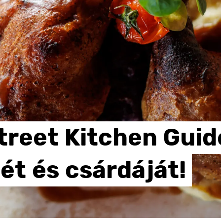
treet
Kitchen
Guid
jét
és
csárdáját!