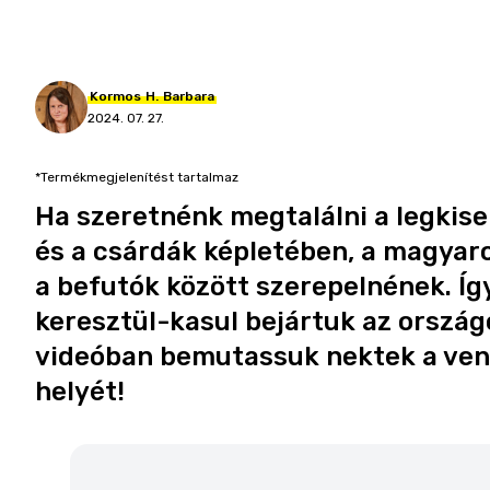
Kormos
H.
Barbara
2024. 07. 27.
*Termékmegjelenítést tartalmaz
Ha szeretnénk megtalálni a legkis
és a csárdák képletében, a magyaro
a befutók között szerepelnének. Íg
keresztül-kasul bejártuk az ország
videóban bemutassuk nektek a vend
helyét!