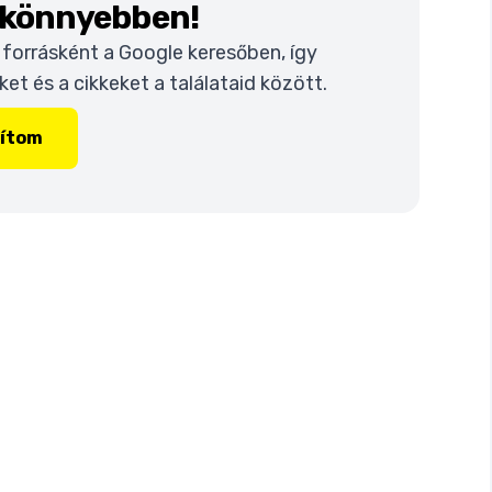
k könnyebben!
t forrásként a Google keresőben, így
t és a cikkeket a találataid között.
lítom