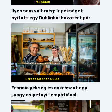
Pékségek
Ilyen sem volt még: ír pékséget
nyitott egy Dublinból hazatért pár
lista
Street Kitchen Guide
felzabáltuk
street
Street Kitchen Guide
Francia pékség és cukrászat egy
„nagy csipetnyi” empátiával