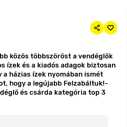
ebb közös többszöröst a vendéglők
s ízek és a kiadós adagok biztosan
y a házias ízek nyomában ismét
ot, hogy a legújabb Felzabáltuk!-
églő és csárda kategória top 3