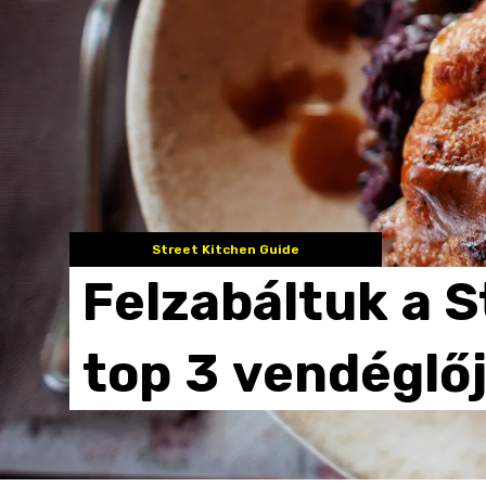
Street Kitchen Guide
Felzabáltuk
a
S
top
3
vendéglő