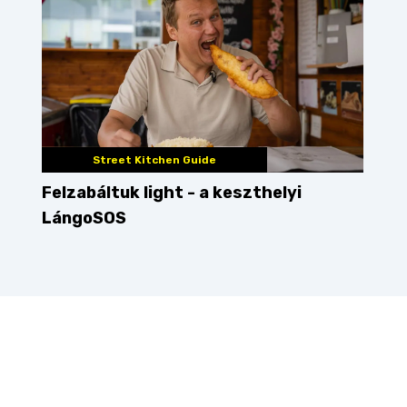
Street Kitchen Guide
Felzabáltuk light - a keszthelyi
LángoSOS