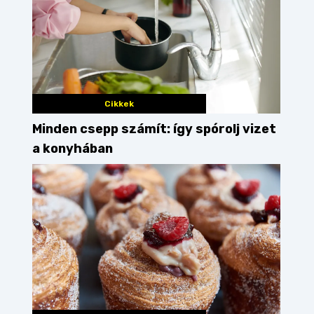
Cikkek
Minden csepp számít: így spórolj vizet
a konyhában