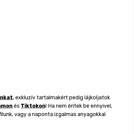
inkat
, exkluzív tartalmakért pedig lájkoljatok
amon
és
Tiktokon
! Ha nem éritek be ennyivel,
filunk, vagy a naponta izgalmas anyagokkal