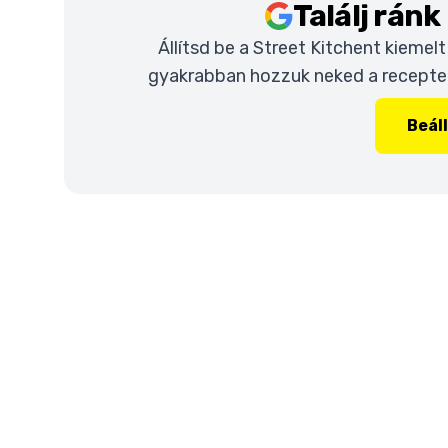
Találj rán
Állítsd be a Street Kitchent kiemel
gyakrabban hozzuk neked a recepteke
Beál