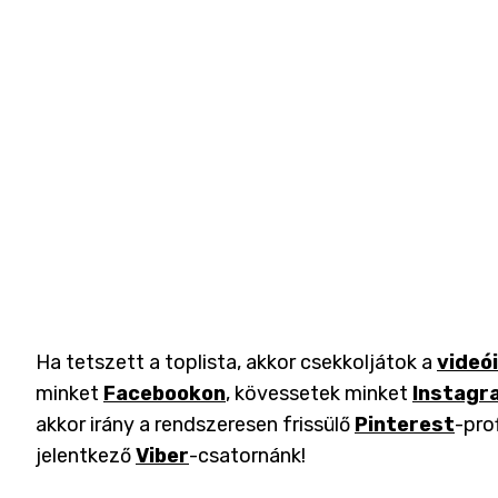
Ha tetszett a toplista, akkor csekkoljátok a
videó
minket
Facebookon
, kövessetek minket
Instagr
akkor irány a rendszeresen frissülő
Pinterest
-pro
jelentkező
Viber
-csatornánk!