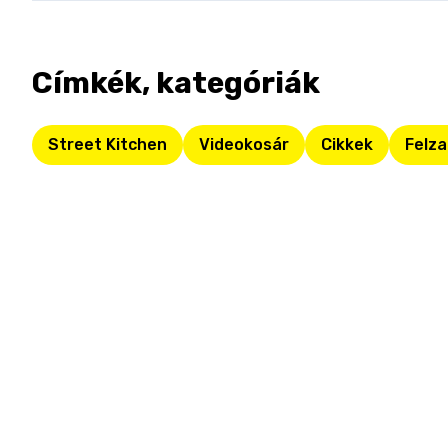
Címkék, kategóriák
Street Kitchen
Videokosár
Cikkek
Felza