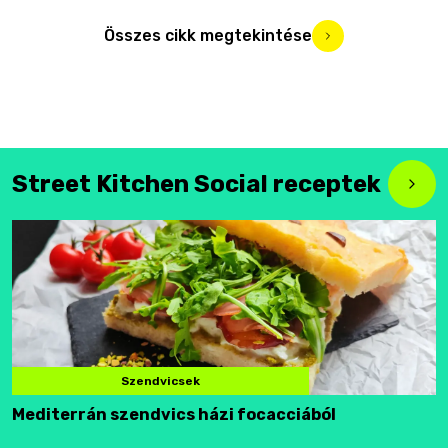
Összes cikk megtekintése
Street Kitchen Social receptek
Szendvicsek
Mediterrán szendvics házi focacciából
F