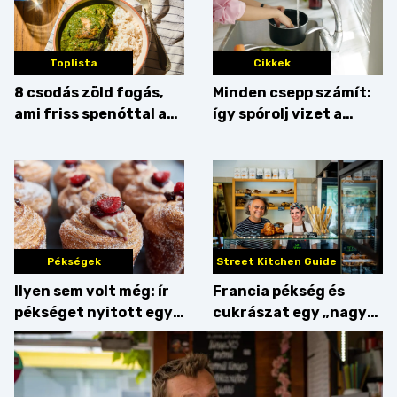
Toplista
Cikkek
8 csodás zöld fogás,
Minden csepp számít:
ami friss spenóttal az
így spórolj vizet a
igazi
konyhában
Pékségek
Street Kitchen Guide
Ilyen sem volt még: ír
Francia pékség és
pékséget nyitott egy
cukrászat egy „nagy
Dublinból hazatért pár
csipetnyi” empátiával