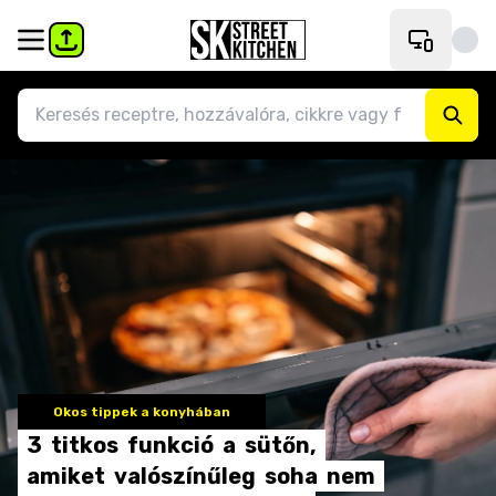
Okos tippek a konyhában
3
titkos
funkció
a
sütőn,
amiket
valószínűleg
soha
nem