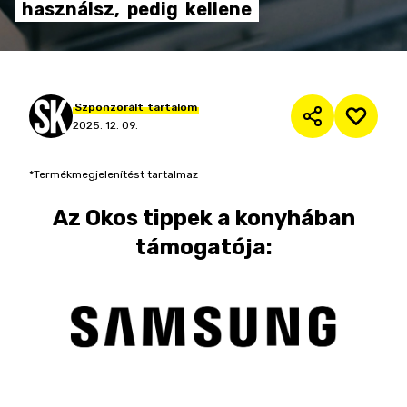
használsz,
pedig
kellene
Szponzorált
tartalom
2025. 12. 09.
*Termékmegjelenítést tartalmaz
Az
Okos tippek a konyhában
támogatója: