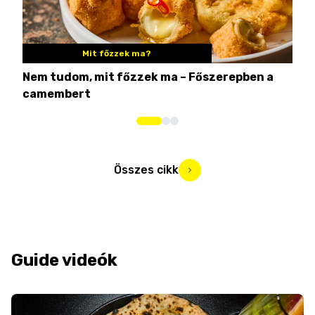
Mit főzzek ma?
Nem tudom, mit főzzek ma – Főszerepben a
8 c
camembert
iga
Összes cikk
Guide videók