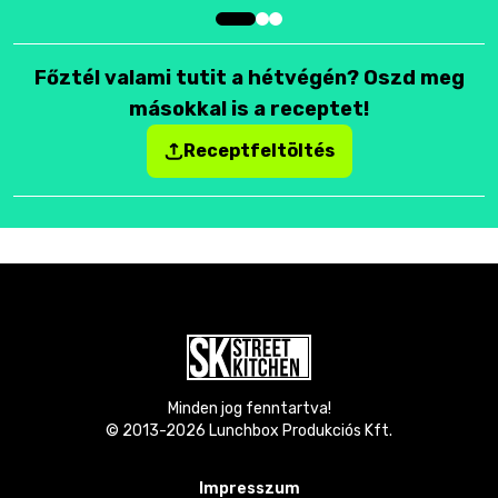
Főztél valami tutit a hétvégén? Oszd meg
másokkal is a receptet!
Receptfeltöltés
Minden jog fenntartva!
© 2013-
2026
Lunchbox Produkciós Kft.
Impresszum