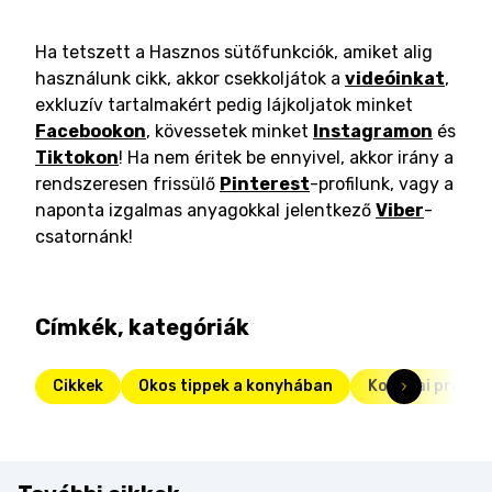
Ha tetszett a Hasznos sütőfunkciók, amiket alig
használunk cikk, akkor csekkoljátok a
videóinkat
,
exkluzív tartalmakért pedig lájkoljatok minket
Facebookon
, kövessetek minket
Instagramon
és
Tiktokon
! Ha nem éritek be ennyivel, akkor irány a
rendszeresen frissülő
Pinterest
-profilunk, vagy a
naponta izgalmas anyagokkal jelentkező
Viber
-
csatornánk!
Címkék, kategóriák
Cikkek
Okos tippek a konyhában
Konyhai prakti