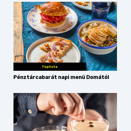
Toplista
Pénztárcabarát napi menü Domától