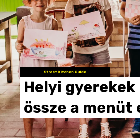
Street Kitchen Guide
Helyi
gyerekek
össze
a
menüt