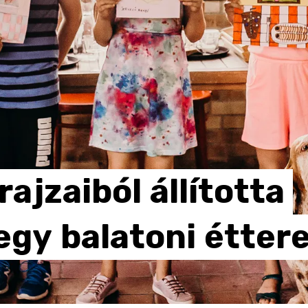
rajzaiból
állította
egy
balatoni
étter