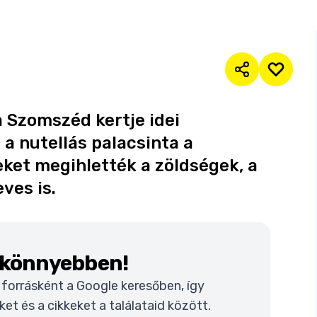
a Szomszéd kertje idei
a nutellás palacsinta a
eket megihlették a zöldségek, a
ves is.
k könnyebben!
t forrásként a Google keresőben, így
t és a cikkeket a találataid között.