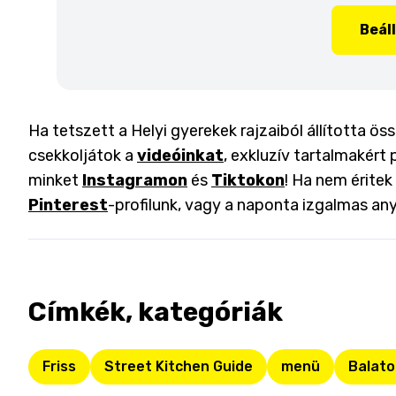
Beál
Ha tetszett a Helyi gyerekek rajzaiból állította ö
csekkoljátok a
videóinkat
, exkluzív tartalmakért 
minket
Instagramon
és
Tiktokon
! Ha nem éritek
Pinterest
-profilunk, vagy a naponta izgalmas an
Címkék, kategóriák
Friss
Street Kitchen Guide
menü
Balato