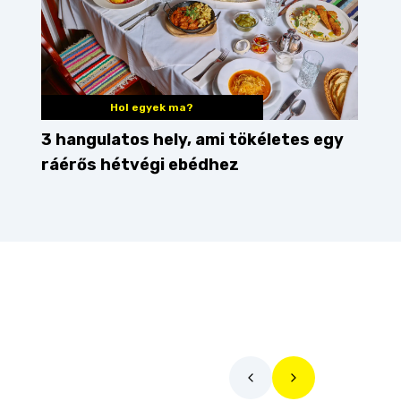
Hol egyek ma?
3 hangulatos hely, ami tökéletes egy
ráérős hétvégi ebédhez