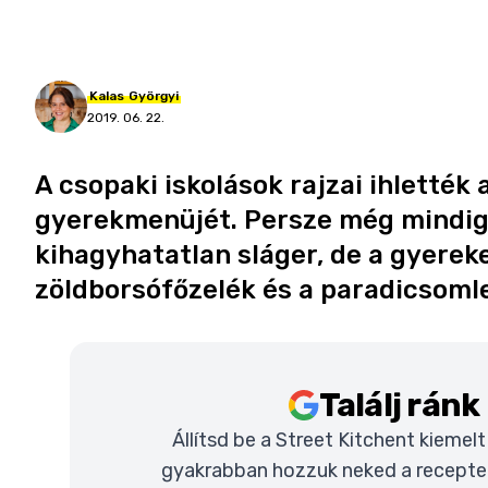
Kalas
Györgyi
2019. 06. 22.
A csopaki iskolások rajzai ihlették 
gyerekmenüjét. Persze még mindig 
kihagyhatatlan sláger, de a gyerek
zöldborsófőzelék és a paradicsomle
Találj rán
Állítsd be a Street Kitchent kiemel
gyakrabban hozzuk neked a recepteke