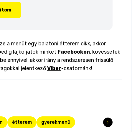
lítom
ssze a menüt egy balatoni étterem cikk, akkor
pedig lájkoljatok minket
Facebookon
, kövessetek
 be ennyivel, akkor irány a rendszeresen frissülő
yagokkal jelentkező
Viber
-csatornánk!
n
étterem
gyerekmenü