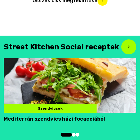
Összes cikk megtekintése
Street Kitchen Social receptek
Szendvicsek
Mediterrán szendvics házi focacciából
F