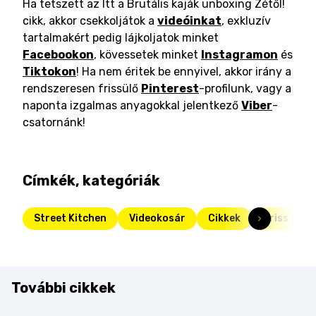
Ha tetszett az Itt a Brutális kaják unboxing Zétől!
cikk, akkor csekkoljátok a
videóinkat
, exkluzív
tartalmakért pedig lájkoljatok minket
Facebookon
, kövessetek minket
Instagramon
és
Tiktokon
! Ha nem éritek be ennyivel, akkor irány a
rendszeresen frissülő
Pinterest
-profilunk, vagy a
naponta izgalmas anyagokkal jelentkező
Viber
-
csatornánk!
Címkék, kategóriák
Street Kitchen
Videokosár
Cikkek
Friss
További cikkek