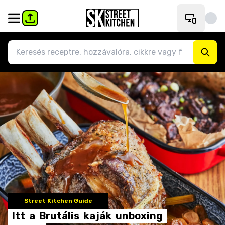
Street Kitchen Guide
Itt
a
Brutális
kaják
unboxing