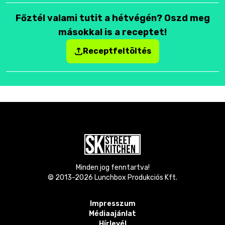
Főztél valami tutit a hétvégén? Oszd meg
másokkal is a receptet!
Receptfeltöltés
Minden jog fenntartva!
© 2013-
2026
Lunchbox Produkciós Kft.
Impresszum
Médiaajánlat
Hírlevél