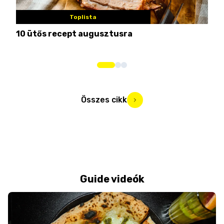
Toplista
10 ütős recept augusztusra
Pén
Összes cikk
Guide videók