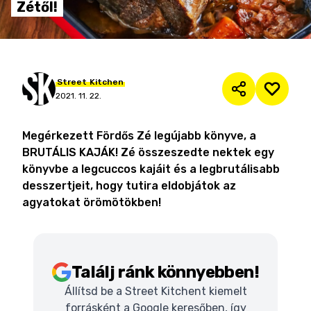
Zétől!
Street
Kitchen
2021. 11. 22.
Megérkezett Fördős Zé legújabb könyve, a
BRUTÁLIS KAJÁK! Zé összeszedte nektek egy
könyvbe a legcuccos kajáit és a legbrutálisabb
desszertjeit, hogy tutira eldobjátok az
agyatokat örömötökben!
Találj ránk könnyebben!
Állítsd be a Street Kitchent kiemelt
forrásként a Google keresőben, így