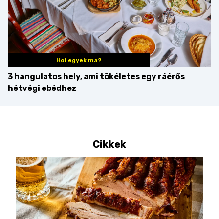
Hol egyek ma?
3 hangulatos hely, ami tökéletes egy ráérős
hétvégi ebédhez
Cikkek