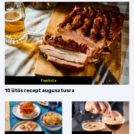
Toplista
10 ütős recept augusztusra