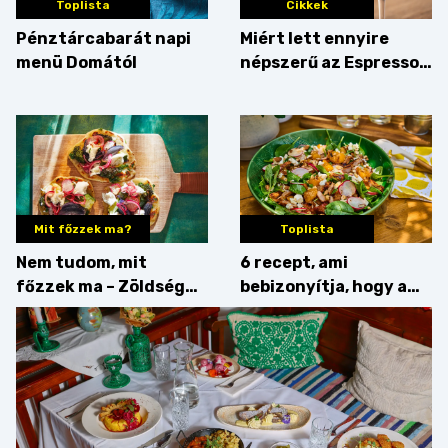
Toplista
Cikkek
Pénztárcabarát napi
Miért lett ennyire
menü Domától
népszerű az Espresso
Martini – és mit
érdemes enni mellé?
Mit főzzek ma?
Toplista
Nem tudom, mit
6 recept, ami
főzzek ma – Zöldség
bebizonyítja, hogy a
minden mennyiségben
barack húsok mellé is
zseniális