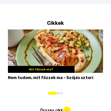
Cikkek
Mit főzzek ma?
Nem tudom, mit főzzek ma – Szójás sztori
Ame
bos
Összes cikk