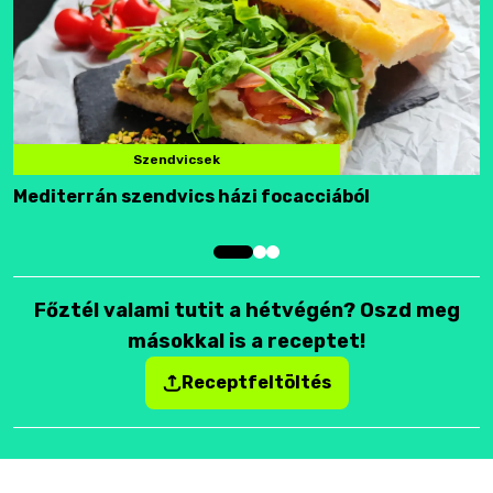
Szendvicsek
Mediterrán szendvics házi focacciából
F
Főztél valami tutit a hétvégén? Oszd meg
másokkal is a receptet!
Receptfeltöltés