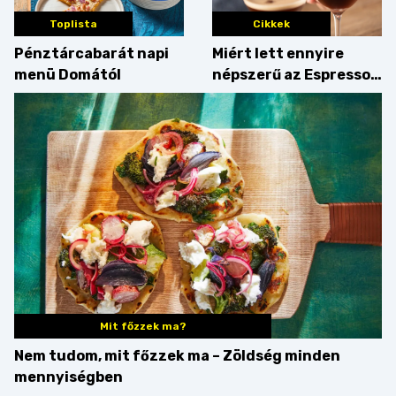
Toplista
Cikkek
Pénztárcabarát napi
Miért lett ennyire
menü Domától
népszerű az Espresso
Martini – és mit
érdemes enni mellé?
Mit főzzek ma?
Nem tudom, mit főzzek ma – Zöldség minden
mennyiségben