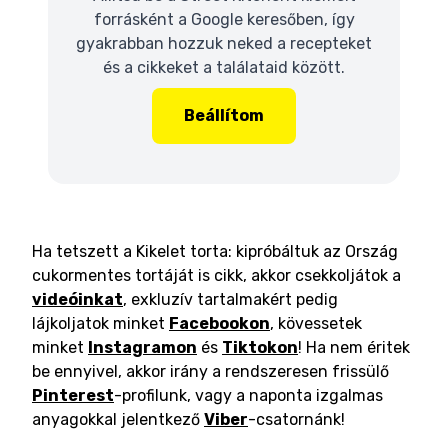
forrásként a Google keresőben, így
gyakrabban hozzuk neked a recepteket
és a cikkeket a találataid között.
Beállítom
Ha tetszett a Kikelet torta: kipróbáltuk az Ország
cukormentes tortáját is cikk, akkor csekkoljátok a
videóinkat
, exkluzív tartalmakért pedig
lájkoljatok minket
Facebookon
, kövessetek
minket
Instagramon
és
Tiktokon
! Ha nem éritek
be ennyivel, akkor irány a rendszeresen frissülő
Pinterest
-profilunk, vagy a naponta izgalmas
anyagokkal jelentkező
Viber
-csatornánk!