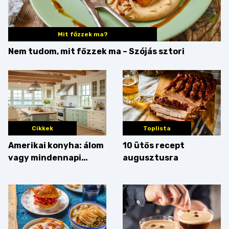
Mit főzzek ma?
Nem tudom, mit főzzek ma – Szójás sztori
Cikkek
Toplista
Amerikai konyha: álom
10 ütős recept
vagy mindennapi
augusztusra
bosszúság? Mutatjuk
az érveket