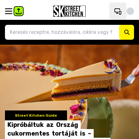
Street Kitchen Guide
Kipróbáltuk
az
Ország
cukormentes
tortáját
is
–