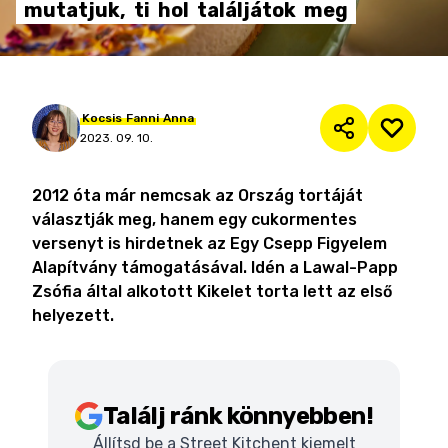
mutatjuk,
ti
hol
találjátok
meg
Kocsis
Fanni
Anna
2023. 09. 10.
2012 óta már nemcsak az Ország tortáját
választják meg, hanem egy cukormentes
versenyt is hirdetnek az Egy Csepp Figyelem
Alapítvány támogatásával. Idén a Lawal-Papp
Zsófia által alkotott Kikelet torta lett az első
helyezett.
Találj ránk könnyebben!
Állítsd be a Street Kitchent kiemelt