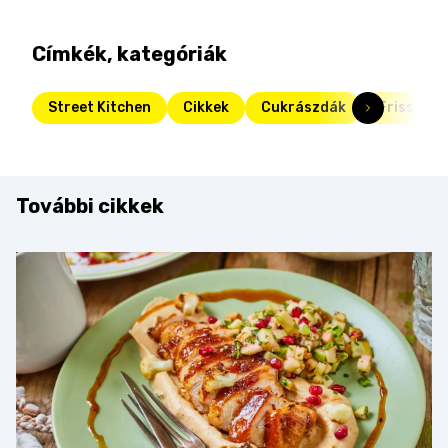
Címkék, kategóriák
Street Kitchen
Cikkek
Cukrászdák
Friss
További cikkek