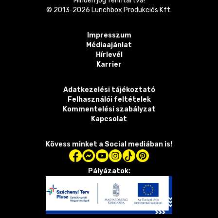
Minden jog fenntartva!
© 2013-
2026
Lunchbox Produkciós Kft.
Impresszum
Médiaajánlat
Hírlevél
Karrier
Adatkezelési tájékoztató
Felhasználói feltételek
Kommentelési szabályzat
Kapcsolat
Kövess minket a Social mediában is!
Pályázatok: