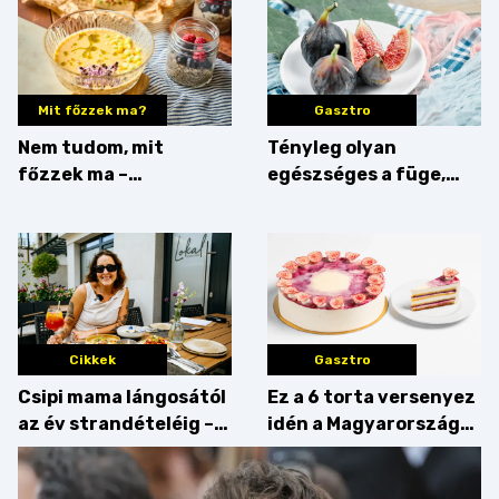
Mit főzzek ma?
Gasztro
Nem tudom, mit
Tényleg olyan
főzzek ma –
egészséges a füge,
Villámgyors menü
mint amilyennek
gondoljuk?
Cikkek
Gasztro
Csipi mama lángosától
Ez a 6 torta versenyez
az év strandételéig –
idén a Magyarország
idén is felzabáltuk a
tortája címért
Balaton déli partját