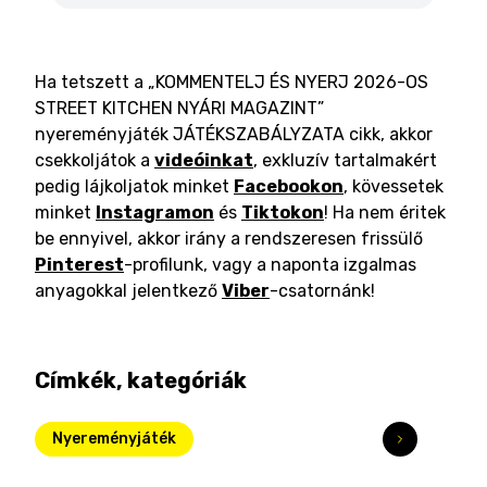
Ha tetszett a „KOMMENTELJ ÉS NYERJ 2026-OS
STREET KITCHEN NYÁRI MAGAZINT”
nyereményjáték JÁTÉKSZABÁLYZATA cikk, akkor
csekkoljátok a
videóinkat
, exkluzív tartalmakért
pedig lájkoljatok minket
Facebookon
, kövessetek
minket
Instagramon
és
Tiktokon
! Ha nem éritek
be ennyivel, akkor irány a rendszeresen frissülő
Pinterest
-profilunk, vagy a naponta izgalmas
anyagokkal jelentkező
Viber
-csatornánk!
Címkék, kategóriák
Nyereményjáték