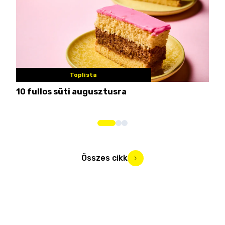
Toplista
10 fullos süti augusztusra
Nem
me
Összes cikk