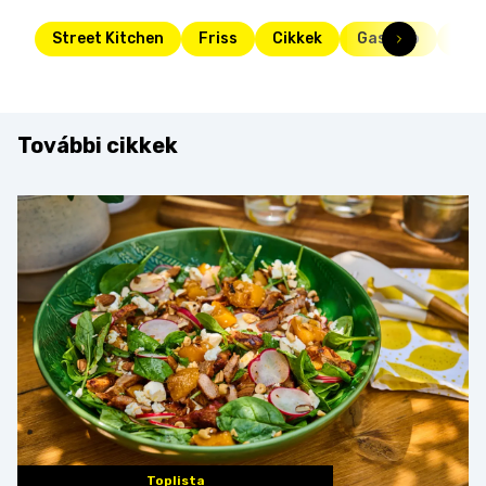
Street Kitchen
Friss
Cikkek
Gasztro
kon
További cikkek
Toplista