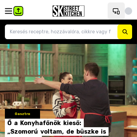
Gasztro
Ő
a
Konyhafőnök
kieső:
„Szomorú
voltam,
de
büszke
is