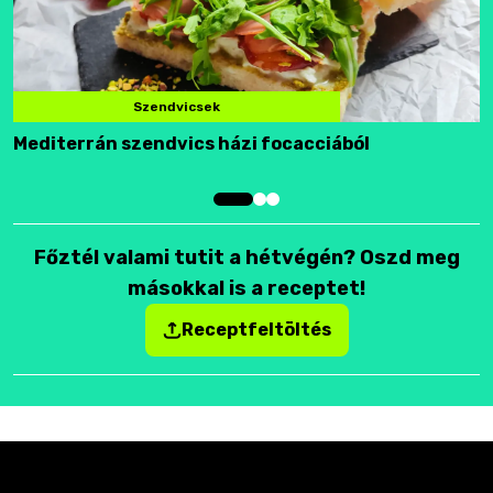
Szendvicsek
Mediterrán szendvics házi focacciából
F
Főztél valami tutit a hétvégén? Oszd meg
másokkal is a receptet!
Receptfeltöltés