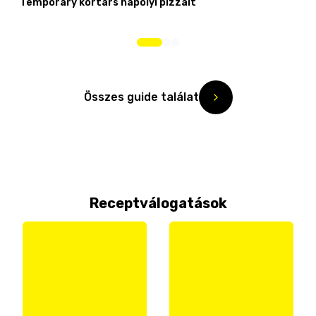
Temporary kortárs nápolyi pizzáit
Összes guide találat
Receptválogatások