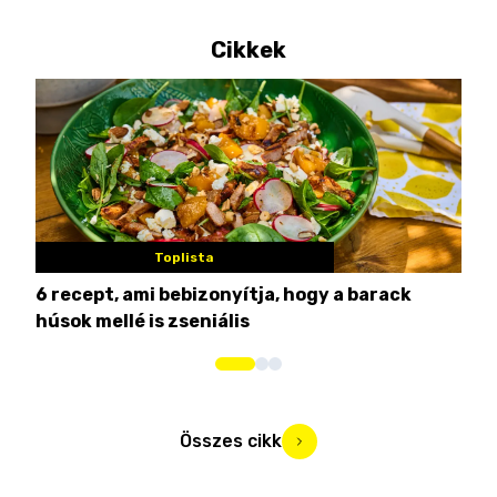
Cikkek
Toplista
6 recept, ami bebizonyítja, hogy a barack
3 h
húsok mellé is zseniális
hét
Összes cikk