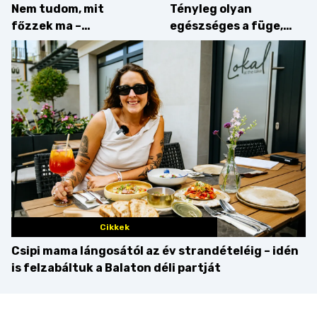
Nem tudom, mit
Tényleg olyan
főzzek ma –
egészséges a füge,
Villámgyors menü
mint amilyennek
gondoljuk?
Cikkek
Csipi mama lángosától az év strandételéig – idén
is felzabáltuk a Balaton déli partját