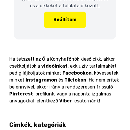
és a cikkeket a találataid között.
Beállítom
Ha tetszett az Ő a Konyhafőnök kieső cikk, akkor
csekkoljátok a
videóinkat
, exkluzív tartalmakért
pedig lájkoljatok minket
Facebookon
, kövessetek
minket
Instagramon
és
Tiktokon
! Ha nem éritek
be ennyivel, akkor irány a rendszeresen frissülő
Pinterest
-profilunk, vagy a naponta izgalmas
anyagokkal jelentkező
Viber
-csatornánk!
Címkék, kategóriák