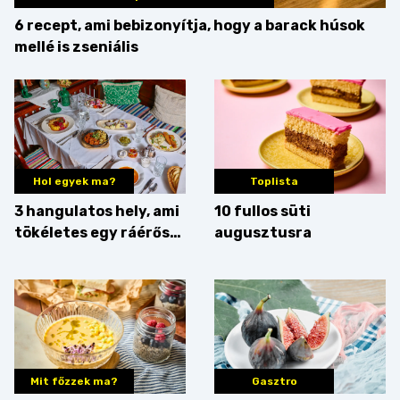
6 recept, ami bebizonyítja, hogy a barack húsok
mellé is zseniális
Hol egyek ma?
Toplista
3 hangulatos hely, ami
10 fullos süti
tökéletes egy ráérős
augusztusra
hétvégi ebédhez
Mit főzzek ma?
Gasztro