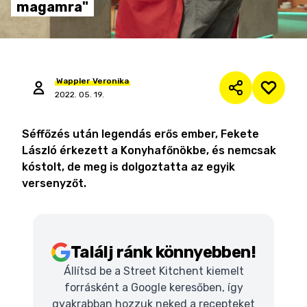
magamra"
Wappler
Veronika
2022. 05. 19.
Séffőzés után legendás erős ember, Fekete
László érkezett a Konyhafőnökbe, és nemcsak
kóstolt, de meg is dolgoztatta az egyik
versenyzőt.
Találj ránk könnyebben!
Állítsd be a Street Kitchent kiemelt
forrásként a Google keresőben, így
gyakrabban hozzuk neked a recepteket