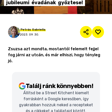
jubileumi
évadának
győztese!
Petrás
Gabriella
2023. 09. 30.
Zsuzsa azt mondta, mostantól felemelt fejjel
fog járni az utcán, és már elhiszi, hogy tényleg
jó.
Találj ránk könnyebben!
Állítsd be a Street Kitchent kiemelt
forrásként a Google keresőben, így
gyakrabban hozzuk neked a recepteket
és a cikkeket a találataid között.