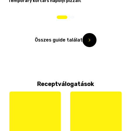
Temporary kortárs nápolyi pizzáit
Összes guide találat
Receptválogatások