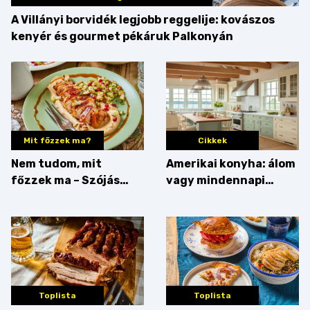
A Villányi borvidék legjobb reggelije: kovászos
kenyér és gourmet pékáruk Palkonyán
Mit főzzek ma?
Cikkek
Nem tudom, mit
Amerikai konyha: álom
főzzek ma – Szójás
vagy mindennapi
sztori
bosszúság? Mutatjuk
az érveket
Toplista
Toplista