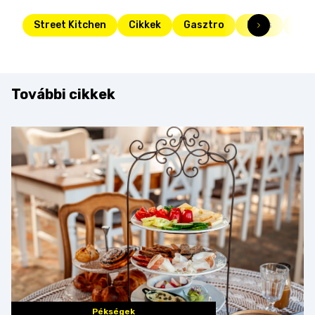
Street Kitchen
Cikkek
Gasztro
Friss
kon
További cikkek
Pékségek