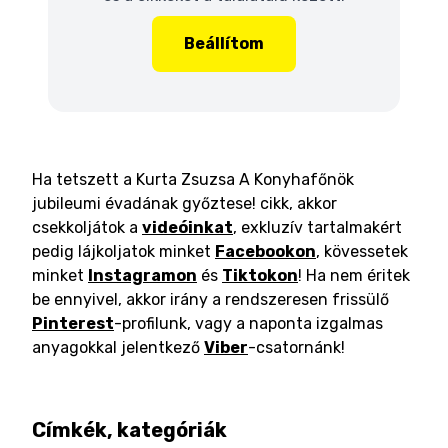
Beállítom
Ha tetszett a Kurta Zsuzsa A Konyhafőnök
jubileumi évadának győztese! cikk, akkor
csekkoljátok a
videóinkat
, exkluzív tartalmakért
pedig lájkoljatok minket
Facebookon
, kövessetek
minket
Instagramon
és
Tiktokon
! Ha nem éritek
be ennyivel, akkor irány a rendszeresen frissülő
Pinterest
-profilunk, vagy a naponta izgalmas
anyagokkal jelentkező
Viber
-csatornánk!
Címkék, kategóriák