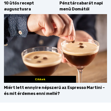
10 ütős recept
Pénztárcabarát napi
augusztusra
menü Domától
Cikkek
Miért lett ennyire népszerű az Espresso Martini –
és mit érdemes enni mellé?