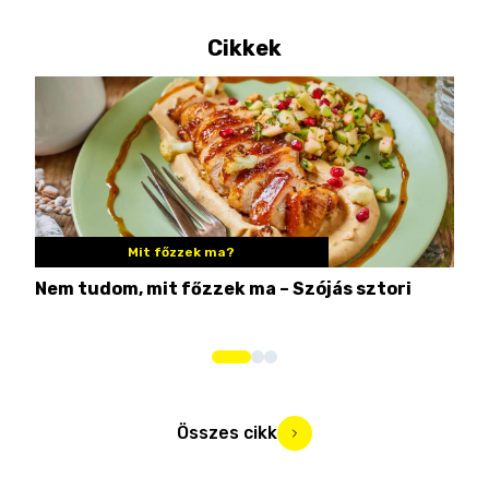
Cikkek
Mit főzzek ma?
Nem tudom, mit főzzek ma – Szójás sztori
Ame
bos
Összes cikk