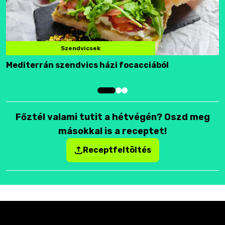
Szendvicsek
Mediterrán szendvics házi focacciából
F
Főztél valami tutit a hétvégén? Oszd meg
másokkal is a receptet!
Receptfeltöltés