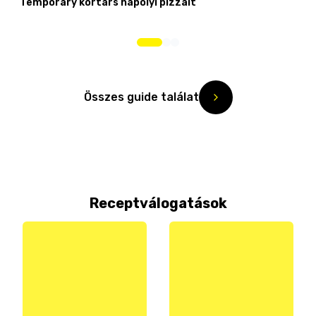
Temporary kortárs nápolyi pizzáit
Összes guide találat
Receptválogatások