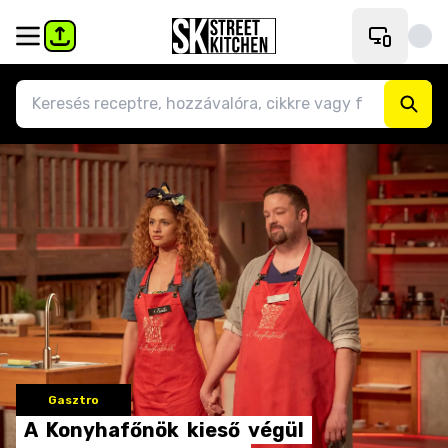
Gasztro
A
Konyhafőnök
kieső
végül