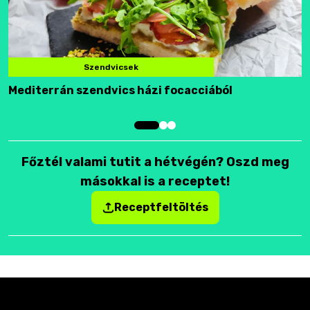
Szendvicsek
Mediterrán szendvics házi focacciából
F
Főztél valami tutit a hétvégén? Oszd meg
másokkal is a receptet!
Receptfeltöltés