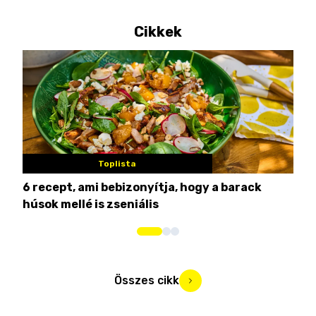
Cikkek
Toplista
6 recept, ami bebizonyítja, hogy a barack
3 h
húsok mellé is zseniális
hét
Összes cikk