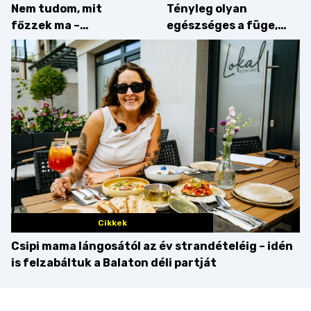
Nem tudom, mit
Tényleg olyan
főzzek ma –
egészséges a füge,
Villámgyors menü
mint amilyennek
gondoljuk?
Cikkek
Csipi mama lángosától az év strandételéig – idén
is felzabáltuk a Balaton déli partját