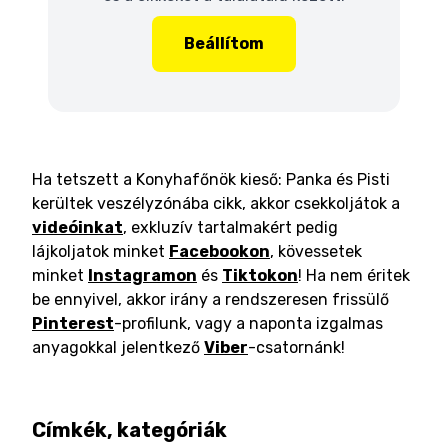
Beállítom
Ha tetszett a Konyhafőnök kieső: Panka és Pisti
kerültek veszélyzónába cikk, akkor csekkoljátok a
videóinkat
, exkluzív tartalmakért pedig
lájkoljatok minket
Facebookon
, kövessetek
minket
Instagramon
és
Tiktokon
! Ha nem éritek
be ennyivel, akkor irány a rendszeresen frissülő
Pinterest
-profilunk, vagy a naponta izgalmas
anyagokkal jelentkező
Viber
-csatornánk!
Címkék, kategóriák