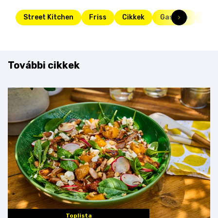
Street Kitchen
Friss
Cikkek
Gasztro
kon
További cikkek
Toplista