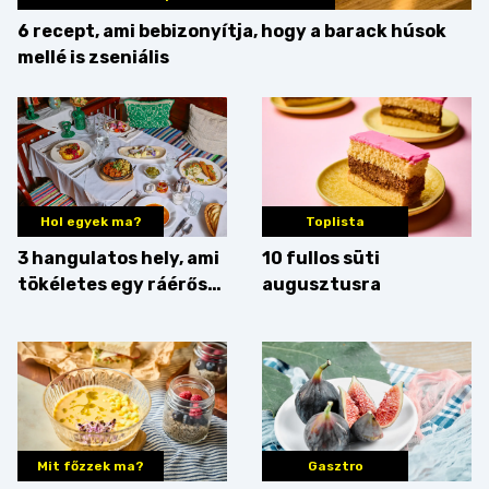
6 recept, ami bebizonyítja, hogy a barack húsok
mellé is zseniális
Hol egyek ma?
Toplista
3 hangulatos hely, ami
10 fullos süti
tökéletes egy ráérős
augusztusra
hétvégi ebédhez
Mit főzzek ma?
Gasztro