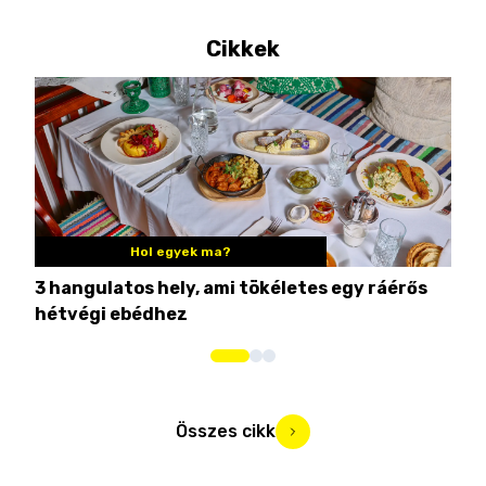
Cikkek
Hol egyek ma?
3 hangulatos hely, ami tökéletes egy ráérős
10 
hétvégi ebédhez
Összes cikk