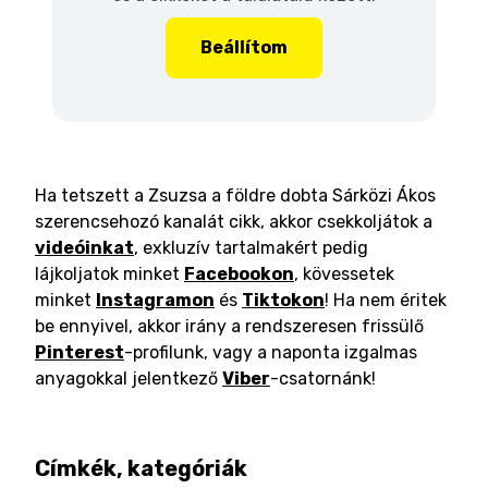
Beállítom
Ha tetszett a Zsuzsa a földre dobta Sárközi Ákos
szerencsehozó kanalát cikk, akkor csekkoljátok a
videóinkat
, exkluzív tartalmakért pedig
lájkoljatok minket
Facebookon
, kövessetek
minket
Instagramon
és
Tiktokon
! Ha nem éritek
be ennyivel, akkor irány a rendszeresen frissülő
Pinterest
-profilunk, vagy a naponta izgalmas
anyagokkal jelentkező
Viber
-csatornánk!
Címkék, kategóriák