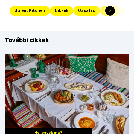
Street Kitchen
Cikkek
Gasztro
Friss
kon
További cikkek
Hol egyek ma?