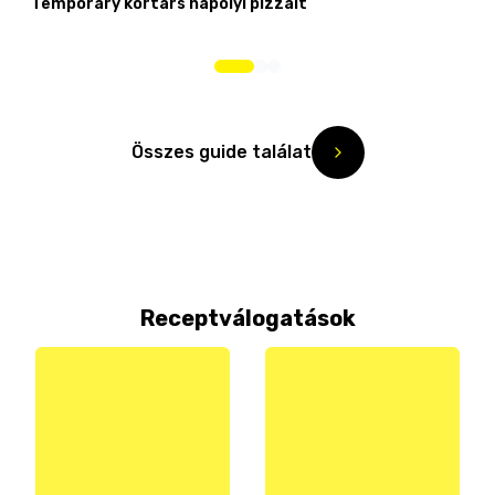
Temporary kortárs nápolyi pizzáit
Összes guide találat
Receptválogatások