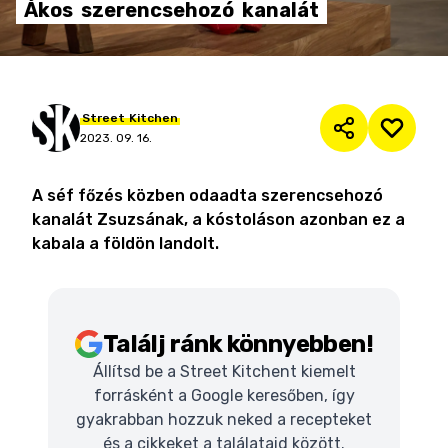
Ákos
szerencsehozó
kanalát
Street
Kitchen
2023. 09. 16.
A séf főzés közben odaadta szerencsehozó
kanalát Zsuzsának, a kóstoláson azonban ez a
kabala a földön landolt.
Találj ránk könnyebben!
Állítsd be a Street Kitchent kiemelt
forrásként a Google keresőben, így
gyakrabban hozzuk neked a recepteket
és a cikkeket a találataid között.