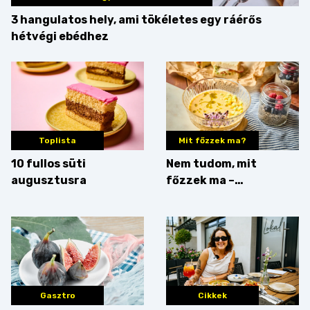
3 hangulatos hely, ami tökéletes egy ráérős
hétvégi ebédhez
Toplista
Mit főzzek ma?
10 fullos süti
Nem tudom, mit
augusztusra
főzzek ma –
Villámgyors menü
Gasztro
Cikkek