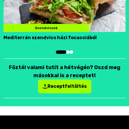
Szendvicsek
Mediterrán szendvics házi focacciából
F
Főztél valami tutit a hétvégén? Oszd meg
másokkal is a receptet!
Receptfeltöltés