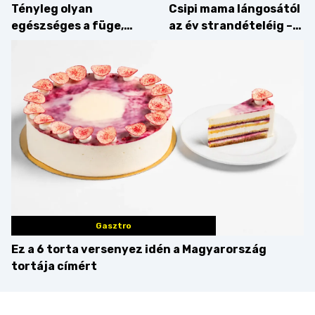
Tényleg olyan
Csipi mama lángosától
egészséges a füge,
az év strandételéig –
mint amilyennek
idén is felzabáltuk a
gondoljuk?
Balaton déli partját
Gasztro
Ez a 6 torta versenyez idén a Magyarország
tortája címért