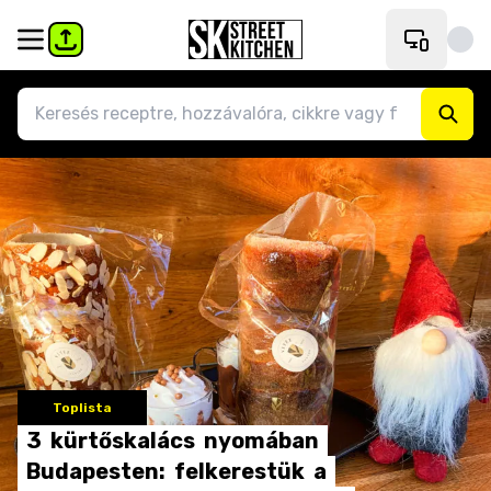
Toplista
3
kürtőskalács
nyomában
Budapesten:
felkerestük
a