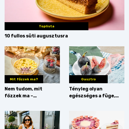
Toplista
10 fullos süti augusztusra
Mit főzzek ma?
Gasztro
Nem tudom, mit
Tényleg olyan
főzzek ma –
egészséges a füge,
Villámgyors menü
mint amilyennek
gondoljuk?