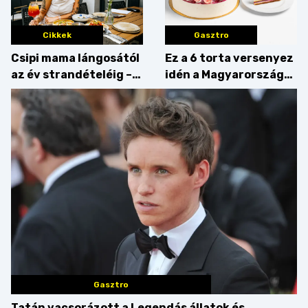
Cikkek
Gasztro
Csipi mama lángosától
Ez a 6 torta versenyez
az év strandételéig –
idén a Magyarország
idén is felzabáltuk a
tortája címért
Balaton déli partját
Gasztro
Tatán vacsorázott a Legendás állatok és