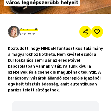
város
legnépszerűbb
helyeit
Gedeon
Lili
2021. 12. 21.
Köztudott, hogy MINDEN fantasztikus találmány
a magyarokhoz köthető. Nem kivétel ezalól a
kürtőskalács sem! Bár az eredetével
kapcsolatban vannak viták: rajtunk kívül a
székelyek és a csehek is magukénak tekintik. A
karácsonyi vásárok állandó szereplője igazából
egy kelt tésztás édesség, amit autentikusan
parázs felett sütögetnek.