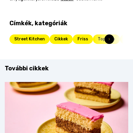
Címkék, kategóriák
Street Kitchen
Cikkek
Friss
Toplista
top
További cikkek