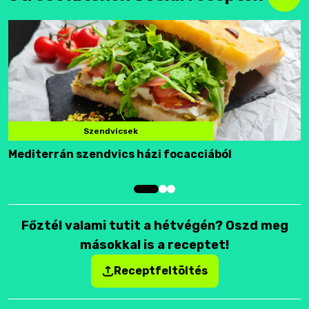
Szendvicsek
Mediterrán szendvics házi focacciából
F
Főztél valami tutit a hétvégén? Oszd meg
másokkal is a receptet!
Receptfeltöltés