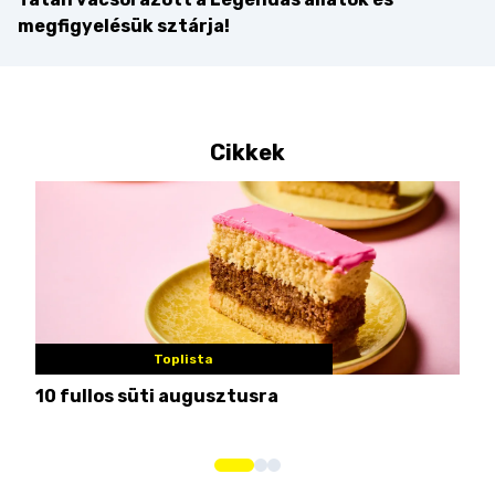
megfigyelésük sztárja!
Cikkek
Toplista
10 fullos süti augusztusra
Nem
me