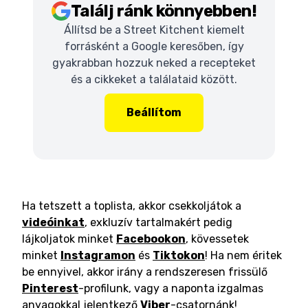
Találj ránk könnyebben!
Állítsd be a Street Kitchent kiemelt
forrásként a Google keresőben, így
gyakrabban hozzuk neked a recepteket
és a cikkeket a találataid között.
Beállítom
Ha tetszett a toplista, akkor csekkoljátok a
videóinkat
, exkluzív tartalmakért pedig
lájkoljatok minket
Facebookon
, kövessetek
minket
Instagramon
és
Tiktokon
! Ha nem éritek
be ennyivel, akkor irány a rendszeresen frissülő
Pinterest
-profilunk, vagy a naponta izgalmas
anyagokkal jelentkező
Viber
-csatornánk!