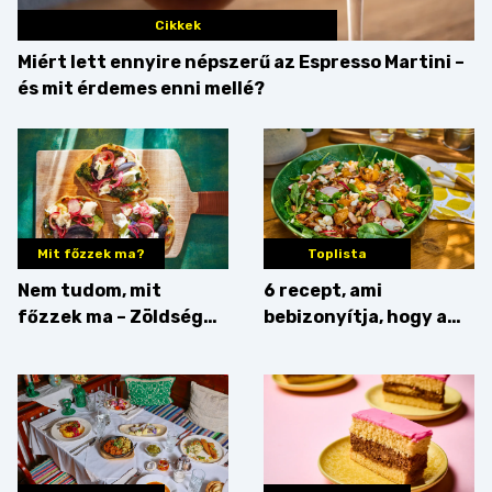
Cikkek
Miért lett ennyire népszerű az Espresso Martini –
és mit érdemes enni mellé?
Mit főzzek ma?
Toplista
Nem tudom, mit
6 recept, ami
főzzek ma – Zöldség
bebizonyítja, hogy a
minden mennyiségben
barack húsok mellé is
zseniális