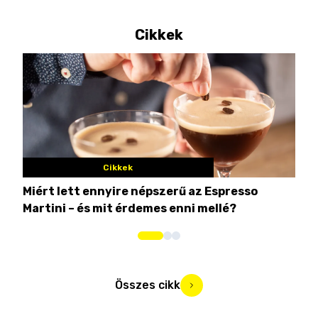
Cikkek
Cikkek
Miért lett ennyire népszerű az Espresso
Nem
Martini – és mit érdemes enni mellé?
men
Összes cikk