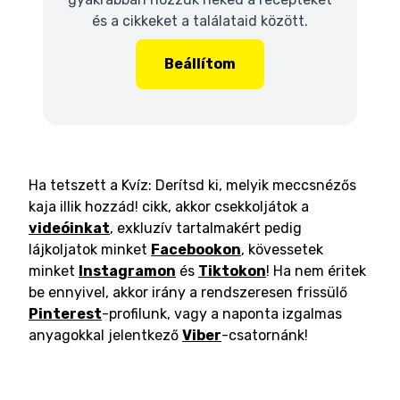
és a cikkeket a találataid között.
Beállítom
Ha tetszett a Kvíz: Derítsd ki, melyik meccsnézős
kaja illik hozzád! cikk, akkor csekkoljátok a
videóinkat
, exkluzív tartalmakért pedig
lájkoljatok minket
Facebookon
, kövessetek
minket
Instagramon
és
Tiktokon
! Ha nem éritek
be ennyivel, akkor irány a rendszeresen frissülő
Pinterest
-profilunk, vagy a naponta izgalmas
anyagokkal jelentkező
Viber
-csatornánk!