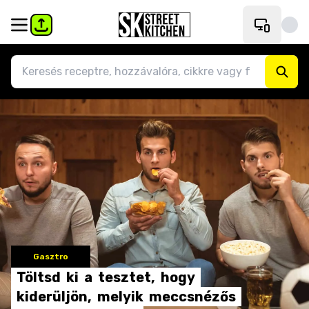
Gasztro
Töltsd
ki
a
tesztet,
hogy
kiderüljön,
melyik
meccsnézős