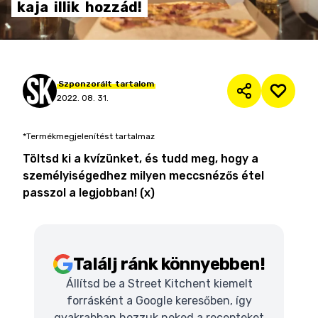
kaja
illik
hozzád!
Szponzorált
tartalom
2022. 08. 31.
*Termékmegjelenítést tartalmaz
Töltsd ki a kvízünket, és tudd meg, hogy a
személyiségedhez milyen meccsnézős étel
passzol a legjobban! (x)
Találj ránk könnyebben!
Állítsd be a Street Kitchent kiemelt
forrásként a Google keresőben, így
gyakrabban hozzuk neked a recepteket