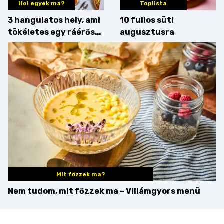
Hol egyek ma?
Toplista
3 hangulatos hely, ami
10 fullos süti
tökéletes egy ráérős
augusztusra
hétvégi ebédhez
Mit főzzek ma?
Nem tudom, mit főzzek ma – Villámgyors menü