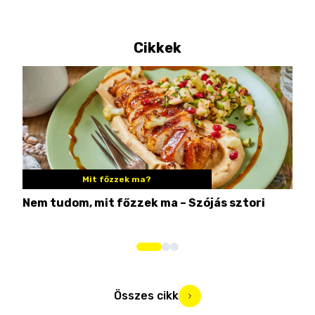
Cikkek
Mit főzzek ma?
Nem tudom, mit főzzek ma – Szójás sztori
Ame
bos
Összes cikk