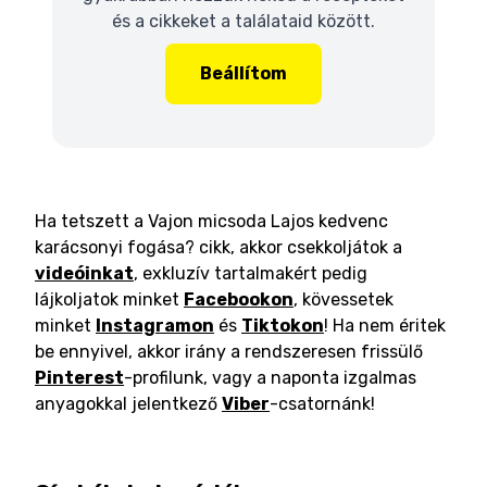
és a cikkeket a találataid között.
Beállítom
Ha tetszett a Vajon micsoda Lajos kedvenc
karácsonyi fogása? cikk, akkor csekkoljátok a
videóinkat
, exkluzív tartalmakért pedig
lájkoljatok minket
Facebookon
, kövessetek
minket
Instagramon
és
Tiktokon
! Ha nem éritek
be ennyivel, akkor irány a rendszeresen frissülő
Pinterest
-profilunk, vagy a naponta izgalmas
anyagokkal jelentkező
Viber
-csatornánk!