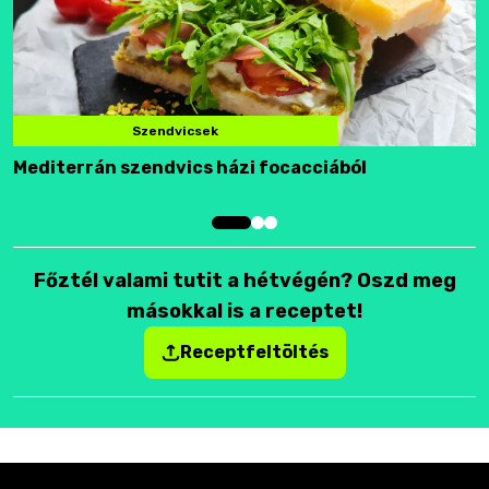
Szendvicsek
Mediterrán szendvics házi focacciából
F
Főztél valami tutit a hétvégén? Oszd meg
másokkal is a receptet!
Receptfeltöltés