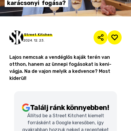
karácsonyi
fogása?
Street
Kitchen
2024. 12. 23.
Lajos nemcsak a vendéglős kaják terén van
otthon, hanem az ünnepi fogásokat is keni-
vágja. Na de vajon melyik a kedvence? Most
kiderül!
Találj ránk könnyebben!
Állítsd be a Street Kitchent kiemelt
forrásként a Google keresőben, így
gyakrabban hozzuk neked a recepteket