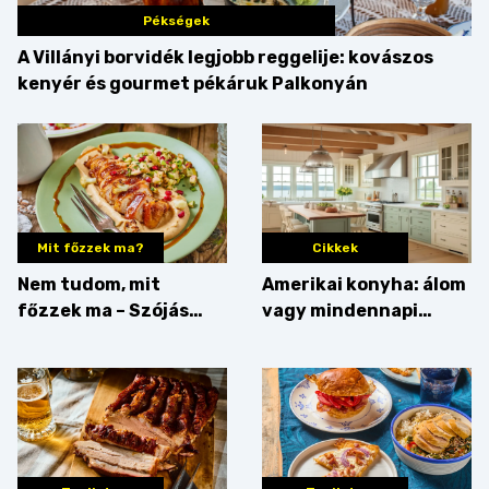
Pékségek
A Villányi borvidék legjobb reggelije: kovászos
kenyér és gourmet pékáruk Palkonyán
Mit főzzek ma?
Cikkek
Nem tudom, mit
Amerikai konyha: álom
főzzek ma – Szójás
vagy mindennapi
sztori
bosszúság? Mutatjuk
az érveket