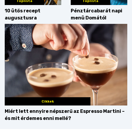
Toplista
Toplista
10 ütős recept
Pénztárcabarát napi
augusztusra
menü Domától
Cikkek
Miért lett ennyire népszerű az Espresso Martini –
és mit érdemes enni mellé?