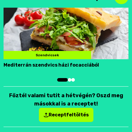
Szendvicsek
Mediterrán szendvics házi focacciából
F
Főztél valami tutit a hétvégén? Oszd meg
másokkal is a receptet!
Receptfeltöltés