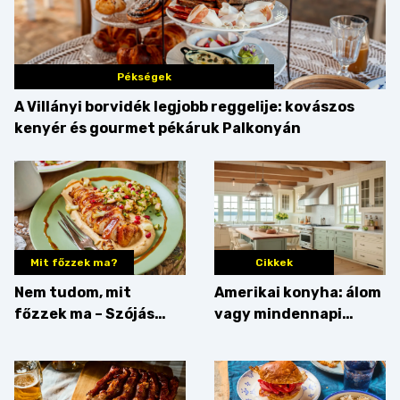
Pékségek
A Villányi borvidék legjobb reggelije: kovászos
kenyér és gourmet pékáruk Palkonyán
Mit főzzek ma?
Cikkek
Nem tudom, mit
Amerikai konyha: álom
főzzek ma – Szójás
vagy mindennapi
sztori
bosszúság? Mutatjuk
az érveket