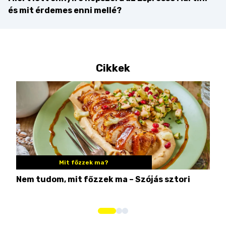
és mit érdemes enni mellé?
Cikkek
Mit főzzek ma?
Nem tudom, mit főzzek ma – Szójás sztori
Ame
bos