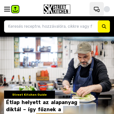
Street Kitchen Guide
Étlap
helyett
az
alapanyag
diktál
–
így
főznek
a