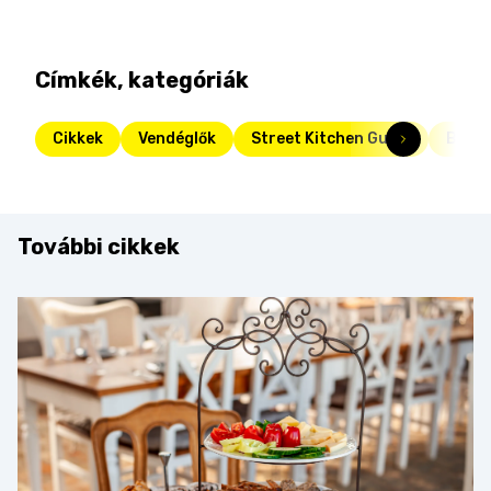
Címkék, kategóriák
Cikkek
Vendéglők
Street Kitchen Guide
Balat
További cikkek