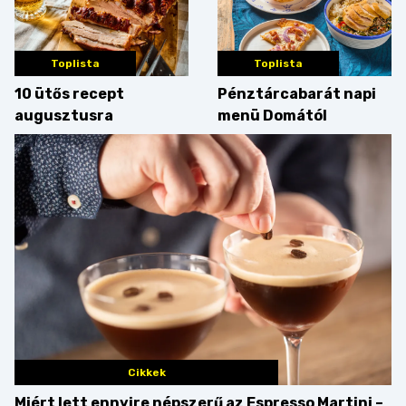
Toplista
Toplista
10 ütős recept
Pénztárcabarát napi
augusztusra
menü Domától
Cikkek
Miért lett ennyire népszerű az Espresso Martini –