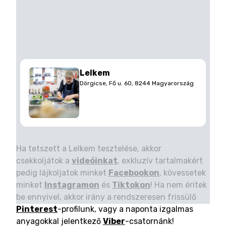
Lelkem
Dörgicse, Fő u. 60, 8244 Magyarország
Ha tetszett a Lelkem tesztelése, akkor
csekkoljátok a
videóinkat
, exkluzív tartalmakért
pedig lájkoljatok minket
Facebookon
, kövessetek
minket
Instagramon
és
Tiktokon
! Ha nem éritek
be ennyivel, akkor irány a rendszeresen frissülő
Pinterest
-profilunk, vagy a naponta izgalmas
anyagokkal jelentkező
Viber
-csatornánk!