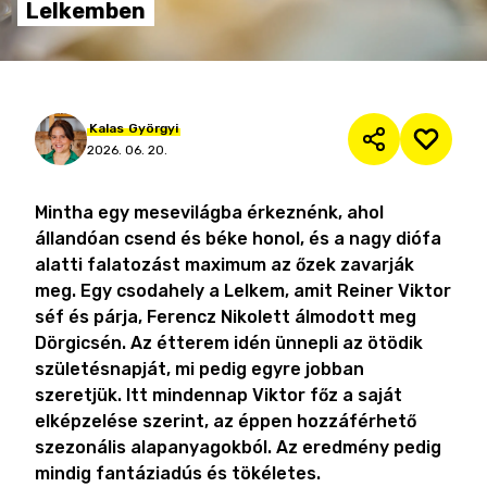
Lelkemben
Kalas
Györgyi
2026. 06. 20.
Mintha egy mesevilágba érkeznénk, ahol
állandóan csend és béke honol, és a nagy diófa
alatti falatozást maximum az őzek zavarják
meg. Egy csodahely a Lelkem, amit Reiner Viktor
séf és párja, Ferencz Nikolett álmodott meg
Dörgicsén. Az étterem idén ünnepli az ötödik
születésnapját, mi pedig egyre jobban
szeretjük. Itt mindennap Viktor főz a saját
elképzelése szerint, az éppen hozzáférhető
szezonális alapanyagokból. Az eredmény pedig
mindig fantáziadús és tökéletes.