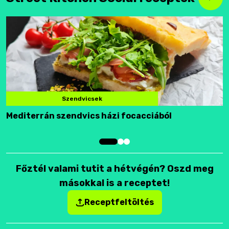
Szendvicsek
Mediterrán szendvics házi focacciából
F
Főztél valami tutit a hétvégén? Oszd meg
másokkal is a receptet!
Receptfeltöltés