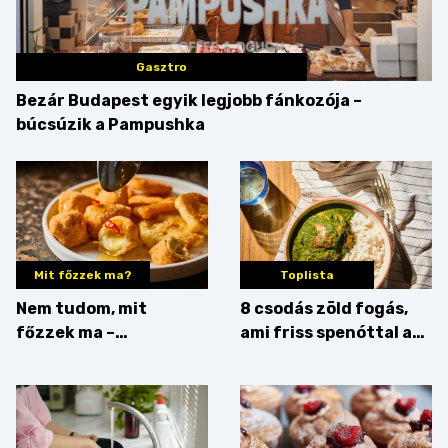
Gasztro
Bezár Budapest egyik legjobb fánkozója –
búcsúzik a Pampushka
Mit főzzek ma?
Toplista
Nem tudom, mit
8 csodás zöld fogás,
főzzek ma –
ami friss spenóttal az
Főszerepben a
igazi
camembert