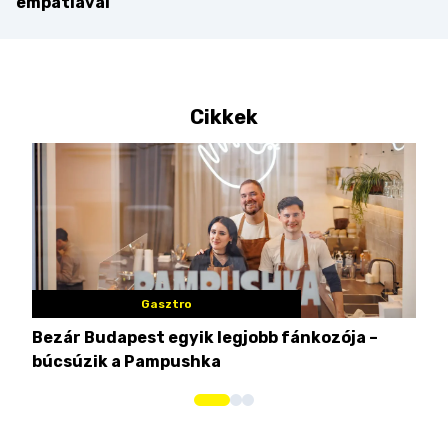
empátiával
Cikkek
Gasztro
Bezár Budapest egyik legjobb fánkozója –
Nem
búcsúzik a Pampushka
ca