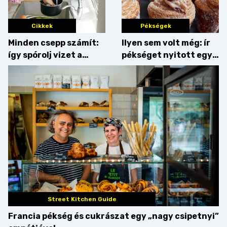
Cikkek
Pékségek
Minden csepp számít:
Ilyen sem volt még: ír
így spórolj vizet a
pékséget nyitott egy
konyhában
Dublinból hazatért pár
Street Kitchen Guide
Francia pékség és cukrászat egy „nagy csipetnyi”