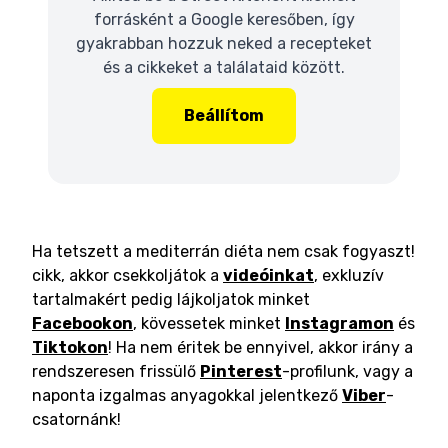
forrásként a Google keresőben, így
gyakrabban hozzuk neked a recepteket
és a cikkeket a találataid között.
Beállítom
Ha tetszett a mediterrán diéta nem csak fogyaszt!
cikk, akkor csekkoljátok a
videóinkat
, exkluzív
tartalmakért pedig lájkoljatok minket
Facebookon
, kövessetek minket
Instagramon
és
Tiktokon
! Ha nem éritek be ennyivel, akkor irány a
rendszeresen frissülő
Pinterest
-profilunk, vagy a
naponta izgalmas anyagokkal jelentkező
Viber
-
csatornánk!