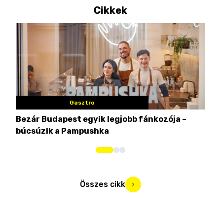
Cikkek
Gasztro
Bezár Budapest egyik legjobb fánkozója –
Nem
búcsúzik a Pampushka
ca
Összes cikk