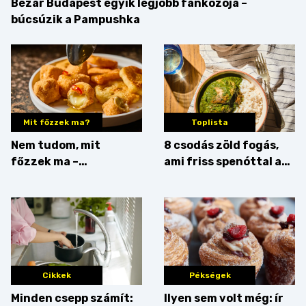
Bezár Budapest egyik legjobb fánkozója –
búcsúzik a Pampushka
Mit főzzek ma?
Toplista
Nem tudom, mit
8 csodás zöld fogás,
főzzek ma –
ami friss spenóttal az
Főszerepben a
igazi
camembert
Cikkek
Pékségek
Minden csepp számít:
Ilyen sem volt még: ír