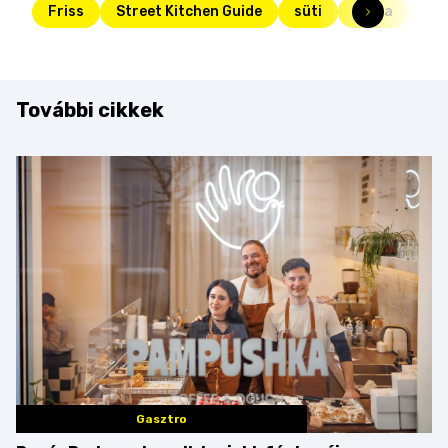
Friss
Street Kitchen Guide
süti
torta
má
További cikkek
Gasztro