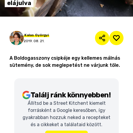
elájulva
Kalas
Györgyi
2019. 08. 21.
A Boldogasszony csipkéje egy kellemes málnás
sütemény, de sok meglepetést ne várjunk tőle.
Találj ránk könnyebben!
Állítsd be a Street Kitchent kiemelt
forrásként a Google keresőben, így
gyakrabban hozzuk neked a recepteket
és a cikkeket a találataid között.