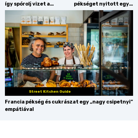
így spórolj vizet a
pékséget nyitott egy
konyhában
Dublinból hazatért pár
Street Kitchen Guide
Francia pékség és cukrászat egy „nagy csipetnyi”
empátiával