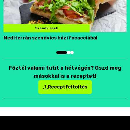
Szendvicsek
Mediterrán szendvics házi focacciából
F
Főztél valami tutit a hétvégén? Oszd meg
másokkal is a receptet!
Receptfeltöltés