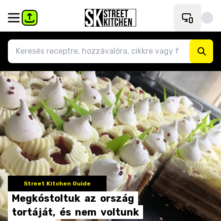
Street Kitchen Guide
Megkóstoltuk
az
ország
tortáját,
és
nem
voltunk