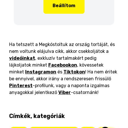
Beállítom
Ha tetszett a Megkóstoltuk az ország tortáját, és
nem voltunk elájulva cikk, akkor csekkoljátok a
videóinkat
, exkluzív tartalmakért pedig
lájkoljatok minket
Facebookon
, kövessetek
minket
Instagramon
és
Tiktokon
! Ha nem éritek
be ennyivel, akkor irány a rendszeresen frissülő
Pinterest
-profilunk, vagy a naponta izgalmas
anyagokkal jelentkező
Viber
-csatornánk!
Címkék, kategóriák