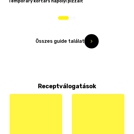
Temporary kortárs nápolyi pizzáit
Összes guide találat
Receptválogatások