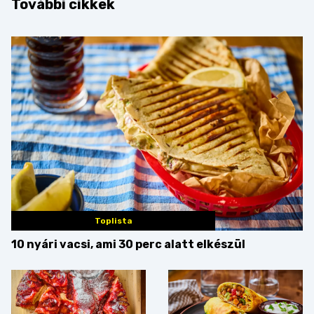
További cikkek
Toplista
10 nyári vacsi, ami 30 perc alatt elkészül