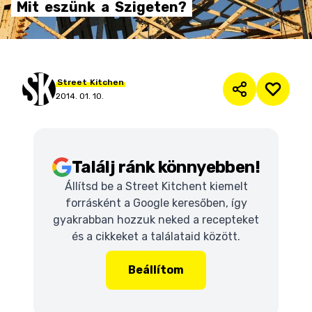
Mit
eszünk
a
Szigeten?
Street
Kitchen
2014. 01. 10.
Találj ránk könnyebben!
Állítsd be a Street Kitchent kiemelt
forrásként a Google keresőben, így
gyakrabban hozzuk neked a recepteket
és a cikkeket a találataid között.
Beállítom