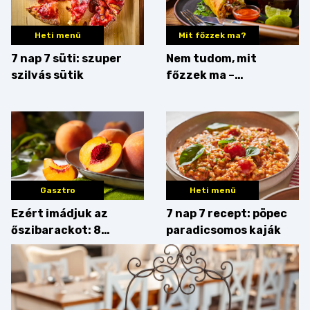
Heti menü
Mit főzzek ma?
7 nap 7 süti: szuper
Nem tudom, mit
szilvás sütik
főzzek ma –
Rostbomba
Gasztro
Heti menü
Ezért imádjuk az
7 nap 7 recept: pöpec
őszibarackot: 8
paradicsomos kaják
nyomós érv, hogy
augusztusban
feltankolj belőle