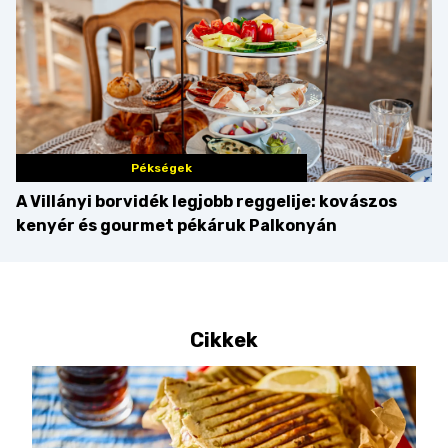
Pékségek
A Villányi borvidék legjobb reggelije: kovászos
kenyér és gourmet pékáruk Palkonyán
Cikkek