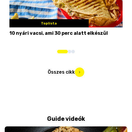
Toplista
10 nyári vacsi, ami 30 perc alatt elkészül
7 na
Összes cikk
Guide videók