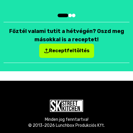
Főztél valami tutit a hétvégén? Oszd meg
másokkal is a receptet!
Receptfeltöltés
Minden jog fenntartva!
© 2013-
2026
Lunchbox Produkciós Kft.