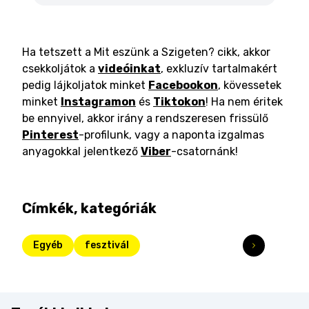
Ha tetszett a Mit eszünk a Szigeten? cikk, akkor
csekkoljátok a
videóinkat
, exkluzív tartalmakért
pedig lájkoljatok minket
Facebookon
, kövessetek
minket
Instagramon
és
Tiktokon
! Ha nem éritek
be ennyivel, akkor irány a rendszeresen frissülő
Pinterest
-profilunk, vagy a naponta izgalmas
anyagokkal jelentkező
Viber
-csatornánk!
Címkék, kategóriák
Egyéb
fesztivál