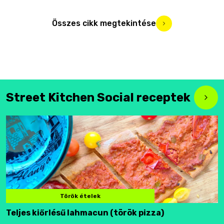
Összes cikk megtekintése
Street Kitchen Social receptek
Török ételek
Teljes kiőrlésű lahmacun (török pizza)
F