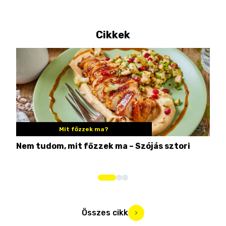
Cikkek
Mit főzzek ma?
Nem tudom, mit főzzek ma – Szójás sztori
Ame
bos
Összes cikk