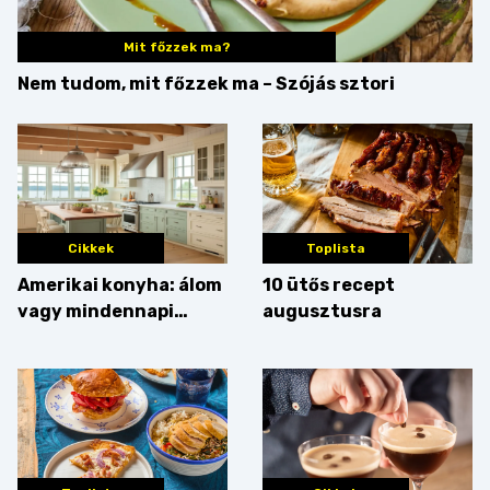
Mit főzzek ma?
Nem tudom, mit főzzek ma – Szójás sztori
Cikkek
Toplista
Amerikai konyha: álom
10 ütős recept
vagy mindennapi
augusztusra
bosszúság? Mutatjuk
az érveket