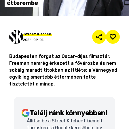
étterembe
Street
Kitchen
2024. 09. 01.
Budapesten forgat az Oscar-díjas filmsztár.
Freeman nemrég érkezett a fővárosba és nem
sokáig maradt titokban az ittléte: a Várnegyed
egyik legismertebb éttermében tette
tiszteletét a minap.
Találj ránk könnyebben!
Állítsd be a Street Kitchent kiemelt
forrásként a Google keresőben, így