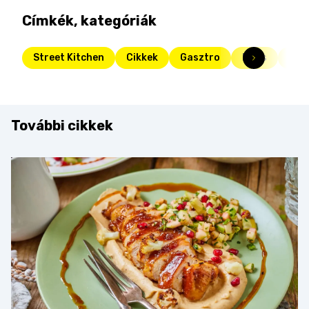
Címkék, kategóriák
Street Kitchen
Cikkek
Gasztro
Friss
szt
További cikkek