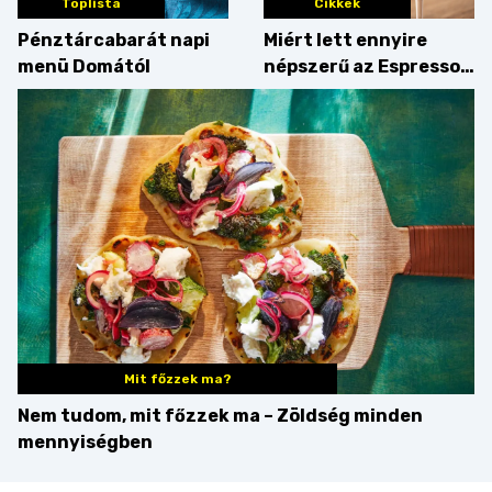
Toplista
Cikkek
Pénztárcabarát napi
Miért lett ennyire
menü Domától
népszerű az Espresso
Martini – és mit
érdemes enni mellé?
Mit főzzek ma?
Nem tudom, mit főzzek ma – Zöldség minden
mennyiségben