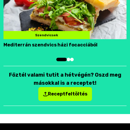
Szendvicsek
Mediterrán szendvics házi focacciából
F
Főztél valami tutit a hétvégén? Oszd meg
másokkal is a receptet!
Receptfeltöltés