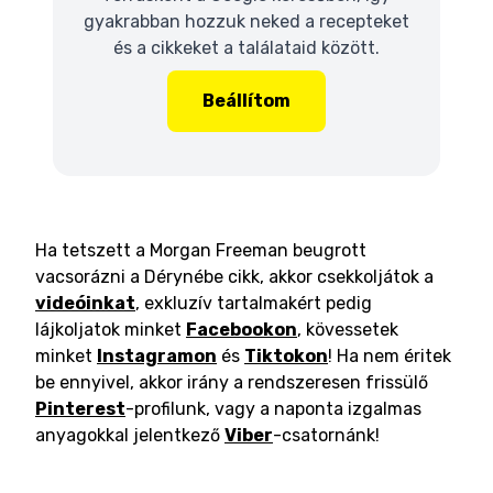
gyakrabban hozzuk neked a recepteket
és a cikkeket a találataid között.
Beállítom
Ha tetszett a Morgan Freeman beugrott
vacsorázni a Dérynébe cikk, akkor csekkoljátok a
videóinkat
, exkluzív tartalmakért pedig
lájkoljatok minket
Facebookon
, kövessetek
minket
Instagramon
és
Tiktokon
! Ha nem éritek
be ennyivel, akkor irány a rendszeresen frissülő
Pinterest
-profilunk, vagy a naponta izgalmas
anyagokkal jelentkező
Viber
-csatornánk!