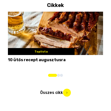
Cikkek
Toplista
10 ütős recept augusztusra
Pén
Összes cikk