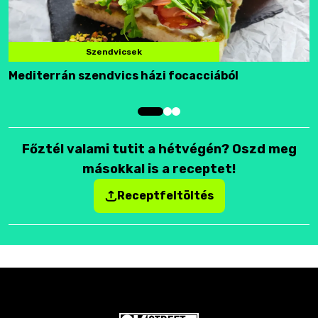
Szendvicsek
Mediterrán szendvics házi focacciából
F
Főztél valami tutit a hétvégén? Oszd meg
másokkal is a receptet!
Receptfeltöltés