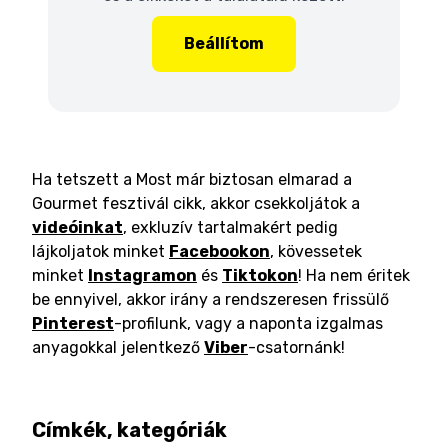
Beállítom
Ha tetszett a Most már biztosan elmarad a
Gourmet fesztivál cikk, akkor csekkoljátok a
videóinkat
, exkluzív tartalmakért pedig
lájkoljatok minket
Facebookon
, kövessetek
minket
Instagramon
és
Tiktokon
! Ha nem éritek
be ennyivel, akkor irány a rendszeresen frissülő
Pinterest
-profilunk, vagy a naponta izgalmas
anyagokkal jelentkező
Viber
-csatornánk!
Címkék, kategóriák