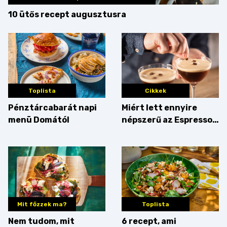
10 ütős recept augusztusra
Toplista
Cikkek
Pénztárcabarát napi
Miért lett ennyire
menü Domától
népszerű az Espresso
Martini – és mit
érdemes enni mellé?
Mit főzzek ma?
Toplista
Nem tudom, mit
6 recept, ami