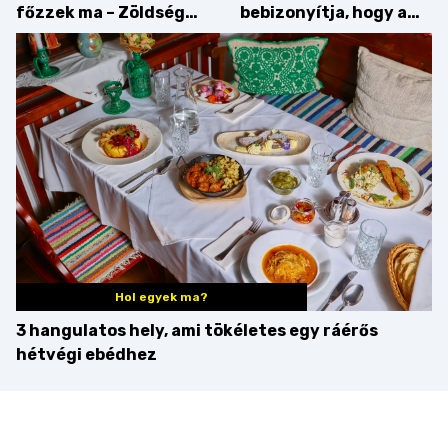
főzzek ma – Zöldség
bebizonyítja, hogy a
minden mennyiségben
barack húsok mellé is
zseniális
Hol egyek ma?
3 hangulatos hely, ami tökéletes egy ráérős
hétvégi ebédhez