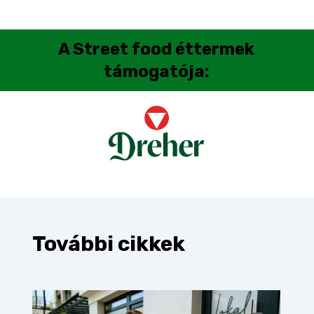
A
Street food éttermek
támogatója:
További cikkek