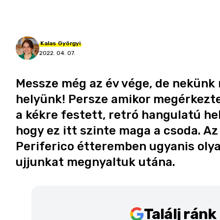
Kalas
Györgyi
2022. 04. 07.
Messze még az év vége, de nekünk
helyünk! Persze amikor megérkeztem
a kékre festett, retró hangulatú 
hogy ez itt szinte maga a csoda. Az 
Periferico étteremben ugyanis olya
ujjunkat megnyaltuk utána.
Találj rán