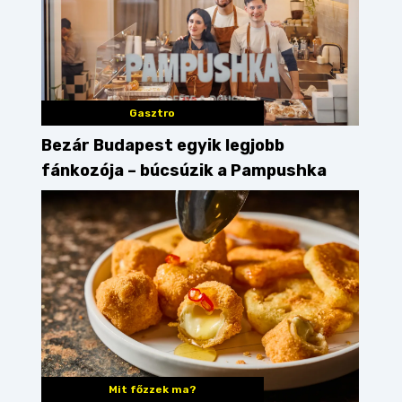
Gasztro
Bezár Budapest egyik legjobb
fánkozója – búcsúzik a Pampushka
Mit főzzek ma?