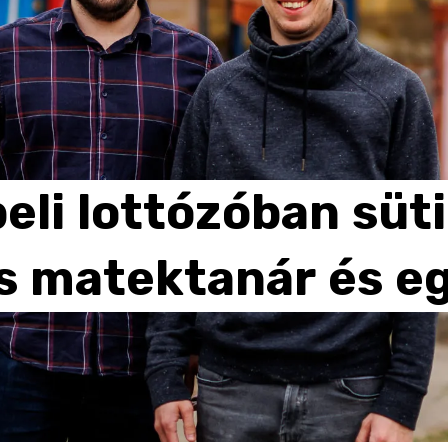
eli
lottózóban
süti
s
matektanár
és
e