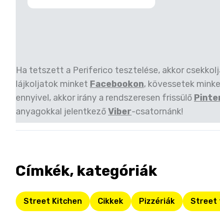
Ha tetszett a Periferico tesztelése, akkor csekkol
lájkoljatok minket
Facebookon
, kövessetek mink
ennyivel, akkor irány a rendszeresen frissülő
Pinte
anyagokkal jelentkező
Viber
-csatornánk!
Címkék, kategóriák
Street Kitchen
Cikkek
Pizzériák
Street