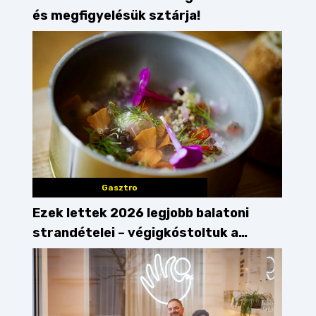
és megfigyelésük sztárja!
Gasztro
Ezek lettek 2026 legjobb balatoni
strandételei – végigkóstoltuk a
győzteseket