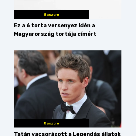
Gasztro
Ez a 6 torta versenyez idén a
Magyarország tortája címért
Gasztro
za
budapest
nápolyi pizza
Tatán vacsorázott a Legendás állatok