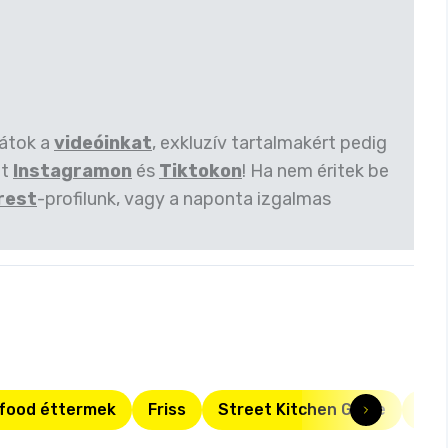
játok a
videóinkat
, exkluzív tartalmakért pedig
et
Instagramon
és
Tiktokon
! Ha nem éritek be
rest
-profilunk, vagy a naponta izgalmas
 food éttermek
Friss
Street Kitchen Guide
piz