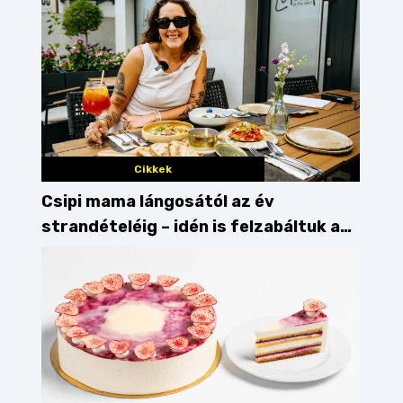
Cikkek
Csipi mama lángosától az év
strandételéig – idén is felzabáltuk a
Balaton déli partját