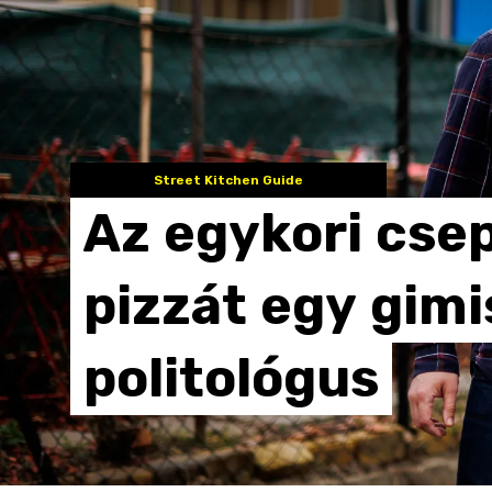
Street Kitchen Guide
Az
egykori
csep
pizzát
egy
gimi
politológus