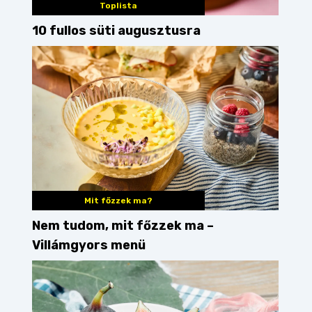
Toplista
10 fullos süti augusztusra
Mit főzzek ma?
Nem tudom, mit főzzek ma –
Villámgyors menü