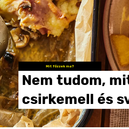
Mit főzzek ma?
Nem
tudom,
mi
csirkemell
és
s