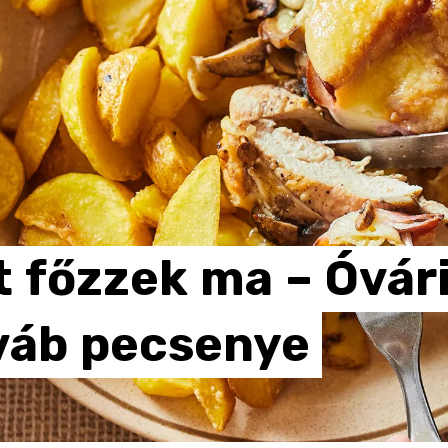
t
főzzek
ma
–
Óvár
váb
pecsenye