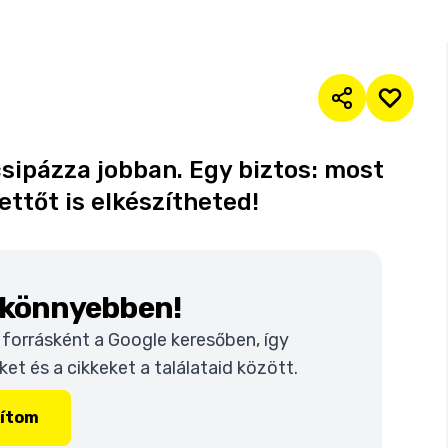
t csipázza jobban. Egy biztos: most
ettőt is elkészítheted!
k könnyebben!
t forrásként a Google keresőben, így
t és a cikkeket a találataid között.
lítom