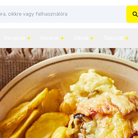
Receptek
Rovatok
Cikkek
Toplisták