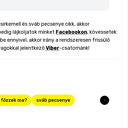
irkemell és sváb pecsenye cikk, akkor
pedig lájkoljatok minket
Facebookon
, kövessetek
 be ennyivel, akkor irány a rendszeresen frissülő
yagokkal jelentkező
Viber
-csatornánk!
 főzzek ma?
sváb pecsenye