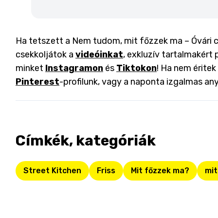
Ha tetszett a Nem tudom, mit főzzek ma – Óvári cs
csekkoljátok a
videóinkat
, exkluzív tartalmakért 
minket
Instagramon
és
Tiktokon
! Ha nem éritek
Pinterest
-profilunk, vagy a naponta izgalmas an
Címkék, kategóriák
Street Kitchen
Friss
Mit főzzek ma?
mit