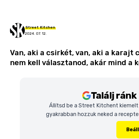
Street
Kitchen
2024. 07. 12.
Van, aki a csirkét, van, aki a karaj
nem kell választanod, akár mind a k
Találj rán
Állítsd be a Street Kitchent kiemel
gyakrabban hozzuk neked a recepteke
Beál