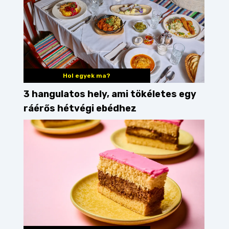
Hol egyek ma?
3 hangulatos hely, ami tökéletes egy
ráérős hétvégi ebédhez