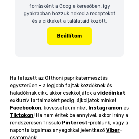
forrásként a Google keresőben, így
gyakrabban hozzuk neked a recepteket
és a cikkeket a találataid között.
Beállítom
Ha tetszett az Otthoni paprikatermesztés
egyszerűen – a legjobb fajták kezdőknek és
haladóknak cikk, akkor csekkoljátok a
videóinkat
,
exkluzív tartalmakért pedig lájkoljatok minket
Facebookon
, kövessetek minket
Instagramon
és
Tiktokon
! Ha nem éritek be ennyivel, akkor irány a
rendszeresen frissülő
Pinterest
-profilunk, vagy a
naponta izgalmas anyagokkal jelentkező
Viber
-
csatornánk!