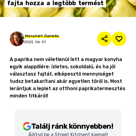
fajta
hozza
a
legtöbb
termést
Menyhárt
Daniella
2025. 06. 07.
A paprika nem véletlenül lett a magyar konyha
egyik alappillére: ízletes, sokoldalú, és ha jól
választasz fajtát, elképesztő mennyiséget
tudsz betakarítani akár egyetlen tőről is. Most
lerántjuk a leplet az otthoni paprikatermesztés
minden titkáról!
Találj ránk könnyebben!
Állítsd be a Street Kitchent kiemelt