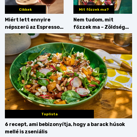
Cikkek
Mit főzzek ma?
Miért lett ennyire
Nem tudom, mit
népszerű az Espresso
főzzek ma – Zöldség
Martini – és mit
minden mennyiségben
érdemes enni mellé?
Toplista
6 recept, ami bebizonyítja, hogy a barack húsok
mellé is zseniális