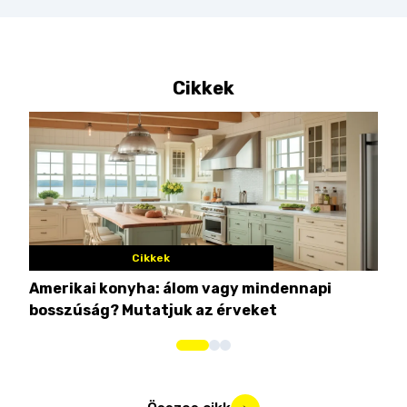
Cikkek
Cikkek
Amerikai konyha: álom vagy mindennapi
10 
bosszúság? Mutatjuk az érveket