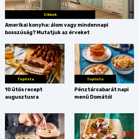
Cikkek
Amerikai konyha: álom vagy mindennapi
bosszúság? Mutatjuk az érveket
Toplista
Toplista
10 ütős recept
Pénztárcabarát napi
augusztusra
menü Domától