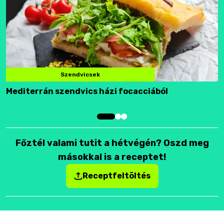
Szendvicsek
Mediterrán szendvics házi focacciából
F
Főztél valami tutit a hétvégén? Oszd meg
másokkal is a receptet!
Receptfeltöltés