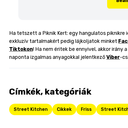
Beál
Ha tetszett a Piknik Kert: egy hangulatos piknikre i
exkluzív tartalmakért pedig lájkoljatok minket
Fac
Tiktokon
! Ha nem éritek be ennyivel, akkor irány 
naponta izgalmas anyagokkal jelentkező
Viber
-cs
Címkék, kategóriák
Street Kitchen
Cikkek
Friss
Street Kitc