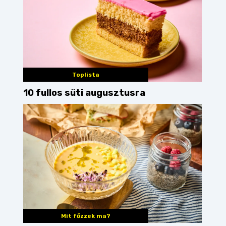
Toplista
10 fullos süti augusztusra
Mit főzzek ma?