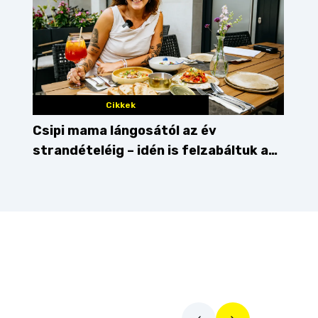
Cikkek
Csipi mama lángosától az év
strandételéig – idén is felzabáltuk a
Balaton déli partját