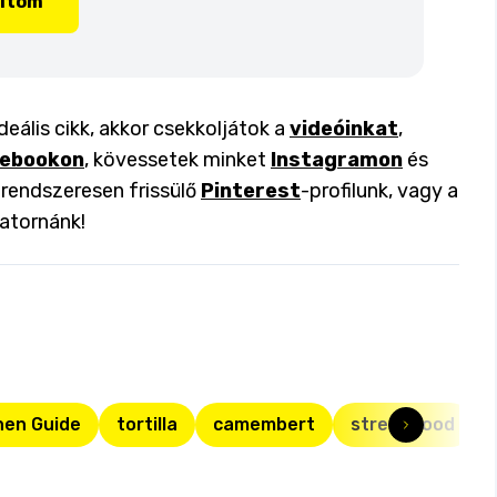
lítom
deális cikk, akkor csekkoljátok a
videóinkat
,
ebookon
, kövessetek minket
Instagramon
és
a rendszeresen frissülő
Pinterest
-profilunk, vagy a
atornánk!
hen Guide
tortilla
camembert
street food