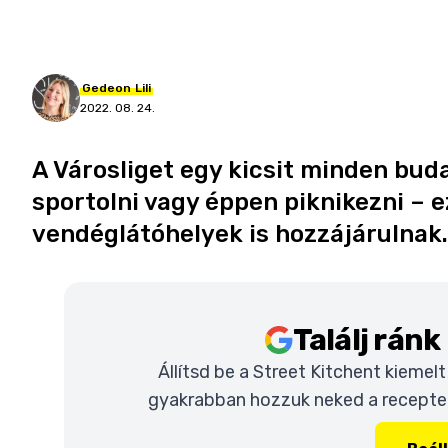
Gedeon
Lili
2022. 08. 24.
A Városliget egy kicsit minden buda
sportolni vagy éppen piknikezni – 
vendéglátóhelyek is hozzájárulnak.
Találj rán
Állítsd be a Street Kitchent kiemel
gyakrabban hozzuk neked a recepteke