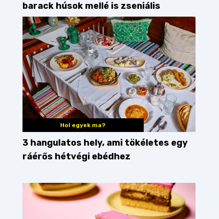
barack húsok mellé is zseniális
Hol egyek ma?
3 hangulatos hely, ami tökéletes egy
ráérős hétvégi ebédhez
nachos
teszteltük
piknik
városliget