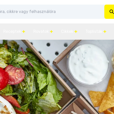
Receptek
Rovatok
Cikkek
Toplisták