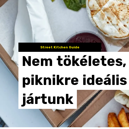
Street Kitchen Guide
Nem
tökéletes,
piknikre
ideális
jártunk